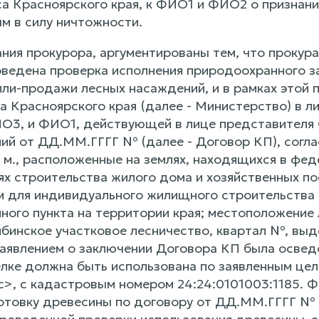
са Красноярского края, к ФИО1 и ФИО2 о признан
м в силу ничтожности.
ния прокурора, аргументированы тем, что прокура
оведена проверка исполнения природоохранного з
пли-продажи лесных насаждений, и в рамках этой
а Красноярского края (далее - Министерство) в л
О3, и ФИО1, действующей в лице представителя
ий от ДД.ММ.ГГГГ № (далее - Договор КП), согл
. м., расположенные на землях, находящихся в фе
ях строительства жилого дома и хозяйственных по
 для индивидуального жилищного строительства и
нного пункта на территории края; местоположение
лбинское участковое лесничество, квартал №, вы
заявлением о заключении Договора КП была освед
елке должна быть использована по заявленным цел
ес>, с кадастровым номером 24:24:0101003:1185. 
отовку древесины по договору от ДД.ММ.ГГГГ №