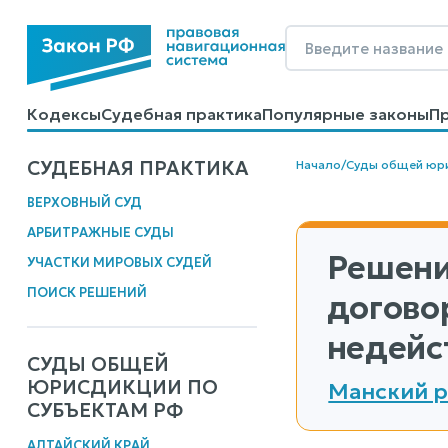
Кодексы
Судебная практика
Популярные законы
П
Калькуляторы
Справочные материалы
Образцы до
СУДЕБНАЯ ПРАКТИКА
Начало
/
Суды общей юр
ВЕРХОВНЫЙ СУД
АРБИТРАЖНЫЕ СУДЫ
Решени
УЧАСТКИ МИРОВЫХ СУДЕЙ
ПОИСК РЕШЕНИЙ
догово
недейс
СУДЫ ОБЩЕЙ
ЮРИСДИКЦИИ ПО
Манский р
СУБЪЕКТАМ РФ
АЛТАЙСКИЙ КРАЙ