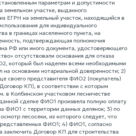
становленным параметрам и допустимости
 земельном участке, выданного
из ЕГРН на земельный участок, находящийся в
использования для индивидуального
а в границах населенного пункта, на
еренность, подтверждающая полномочия
нина РФ или иного документа, удостоверяющего
ство» отсутствовали основания для отказа
О2, который был наделен всеми необходимыми
 на основании нотариальной доверенности; 2)
це своего представителя ФИО2 (покупатель)
Договор КП), в соответствии с которым
м. в Колбинском участковом лесничестве
 данной сделке ФИО1 произвела полную оплату
а ФИО1 с территории данных делянок; 3) по
смотр лесосеки, из которого следует, что
представленных ФИО1; 4) ФИО1, согласно
а заключить Договор КП для строительства