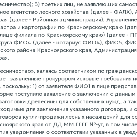
Лесничество); 3) третьих лиц, не заявляющих сам
ное агентство лесного хозяйства (далее - ФАЛХ),
рая (далее - Районная администрация), Управлен
дастра и картографии по Красноярскому краю (дал
 лице филиала по Красноярскому краю) (далее - П
круга ФИО4 (далее - нотариус ФИО4), ФИО5, ФИ
кого района Красноярского края, Администрация
рая.
есничество», являясь соответчиком по гражданск
тает заявленные прокурором исковые требования
 поскольку: 1) от заявителя ФИО1 в лице предста
орме поступило заявление о заключении с данным
заготовки древесины для собственных нужд, а та
бходимые для заключения указанного договора, и
говоров купли-продажи лесных насаждений для с
сноярского края от ДД.ММ.ГГГГ №-уг, в том числ
опия уведомления о соответствии указанных в уве