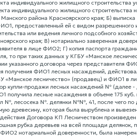
кта индивидуального жилищного строительства у
кта индивидуального жилищного строительства на
Манского района Красноярского края; Б) выписка 
ИО1, предоставленный ей с видом разрешенного 
ельства или ведения личного подсобного хозяйств
ноярского края; В) нотариально заверенная дов
аявителя в лице ФИО2; Г) копия паспорта гражда
ля, то при таких данных у КГБУ «Манское лесниче
ии указанного договора через представителя ФИ
я получения ФИО1 лесных насаждений, действовал
 «Манское лесничество» (продавец) и ФИО1 в ли
ор купли-продажи лесных насаждений № (далее - 
 получила лесные насаждения в объеме 175 куб. 
л №, лесосека №. делянки №№, 41, после чего по
мую древесину, которая была вырублена и вывезен
 действия Договора КП Лесничеством произведен о
ошная рубка деревьев на всей площади делянок, 
 ФИО2 нотариальной доверенности, была намерен