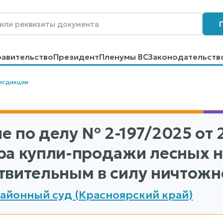
равительство
Президент
Пленумы ВС
Законодательств
говоров
Контакты
Помощь
Поиск
исдикции
е по делу
№ 2-197/2025
от 
ра купли-продажи лесных 
твительным в силу ничтожн
айонный суд (Красноярский край)