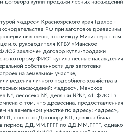
ии договора купли-продажи лесных насаждений
турой <адрес> Красноярского края (далее -
аконодательства РФ при заготовке древесины
 проверки выявлено, что между Министерством
ице и.о. руководителя КГБУ «Манское
 ФИО2 заключен договор купли-продажи
асно которому ФИО1 купила лесные насаждения
деральной собственности для заготовки
строек на земельном участке,
ли ведения личного подсобного хозяйства в
 лесных насаждений: <адрес>, Манское
дел №, лесосека №, делянки №№, 41. ФИО1 в
омлена о том, что древесина, предоставленная
ям на земельном участке по адресу: <адрес>,
ФИО1, согласно Договору КП, должна была
 в период ДД.ММ.ГГГГ по ДД.ММ.ГГГГ, однако