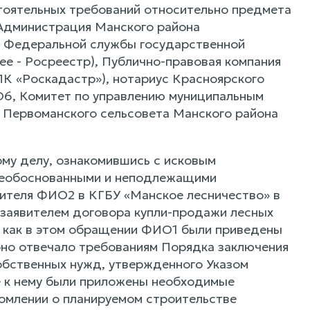
остоятельных требований относительно предмета
 Администрация Манского района
ие Федеральной службы государственной
ее - Росреестр), Публично-правовая компания
ПК «Роскадастр»), нотариус Красноярского
О6, Комитет по управлению муниципальным
 Первоманского сельсовета Манского района
ому делу, ознакомившись с исковым
 необоснованными и неподлежащими
вителя ФИО2 в КГБУ «Манское лесничество» в
 заявителем договора купли-продажи лесных
к как в этом обращении ФИО1 были приведены
 оно отвечало требованиям Порядка заключения
обственных нужд, утвержденного Указом
е к нему были приложены необходимые
домлении о планируемом строительстве