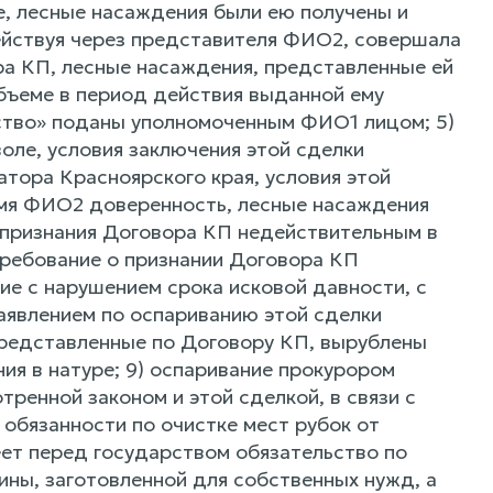
е, лесные насаждения были ею получены и
действуя через представителя ФИО2, совершала
ра КП, лесные насаждения, представленные ей
бъеме в период действия выданной ему
ство» поданы уполномоченным ФИО1 лицом; 5)
оле, условия заключения этой сделки
тора Красноярского края, условия этой
имя ФИО2 доверенность, лесные насаждения
я признания Договора КП недействительным в
 требование о признании Договора КП
ие с нарушением срока исковой давности, с
аявлением по оспариванию этой сделки
 представленные по Договору КП, вырублены
ия в натуре; 9) оспаривание прокурором
енной законом и этой сделкой, в связи с
обязанности по очистке мест рубок от
еет перед государством обязательство по
ины, заготовленной для собственных нужд, а