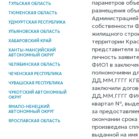
параметров объе
ТУЛЬСКАЯ ОБЛАСТЬ
размещения объе
ТЮМЕНСКАЯ ОБЛАСТЬ
Администрацией 
УДМУРТСКАЯ РЕСПУБЛИКА
собственности Ф
УЛЬЯНОВСКАЯ ОБЛАСТЬ
жилищного строит
территории Крас
ХАБАРОВСКИЙ КРАЙ
представителя з
ХАНТЫ-МАНСИЙСКИЙ
АВТОНОМНЫЙ ОКРУГ
личность заявите
ФИО1 в заключен
ЧЕЛЯБИНСКАЯ ОБЛАСТЬ
полномочиями дл
ЧЕЧЕНСКАЯ РЕСПУБЛИКА
ДД.ММ.ГГГГ КГБУ
ЧУВАШСКАЯ РЕСПУБЛИКА
заключили догов
ЧУКОТСКИЙ АВТОНОМНЫЙ
ДД.ММ.ГГГГ ФИО1
ОКРУГ
квартал №, выде
ЯМАЛО-НЕНЕЦКИЙ
за предоставляе
АВТОНОМНЫЙ ОКРУГ
окончании срока
ЯРОСЛАВСКАЯ ОБЛАСТЬ
произведена спл
выданной на имя