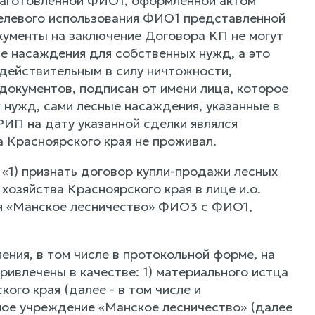
заготовленной ФИО1, оформленной актом
елевого использования ФИО1 представленной
окументы на заключение Договора КП не могут
 насаждения для собственных нужд, а это
едействительным в силу ничтожности,
документов, подписан от имени лица, которое
 нужд, сами лесные насаждения, указанные в
ИП на дату указанной сделки являлся
 Красноярского края не проживал.
 «1) признать договор купли-продажи лесных
зяйства Красноярского края в лице и.о.
я «Манское лесничество» ФИО3 с ФИО1,
ия, в том числе в протокольной форме, на
ивлечены в качестве: 1) материального истца
го края (далее - в том числе и
ное учреждение «Манское лесничество» (далее