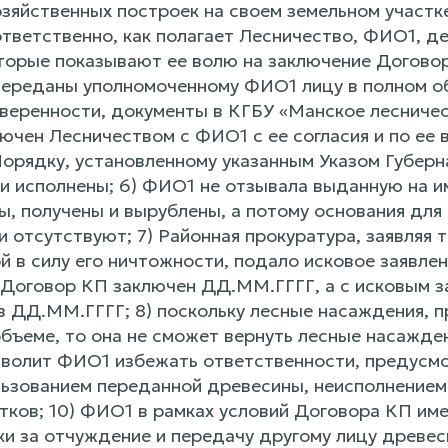
озяйственных построек на своем земельном участк
ответственно, как полагает Лесничество, ФИО1, 
оторые показывают ее волю на заключение Догово
 переданы уполномоченному ФИО1 лицу в полном о
веренности, документы в КГБУ «Манское лесниче
чен Лесничеством с ФИО1 с ее согласия и по ее в
орядку, установленному указанным Указом Губерна
и исполнены; 6) ФИО1 не отзывала выданную на 
ы, получены и вырублены, а потому основания дл
и отсутствуют; 7) Районная прокуратура, заявляя
 в силу его ничтожности, подало исковое заявлен
о Договор КП заключен ДД.ММ.ГГГГ, а с исковым з
 в ДД.ММ.ГГГГ; 8) поскольку лесные насаждения,
бъеме, то она не сможет вернуть лесные насажден
волит ФИО1 избежать ответственности, предусмотр
ьзованием переданной древесины, неисполнением 
тков; 10) ФИО1 в рамках условий Договора КП им
ки за отчуждение и передачу другому лицу древес