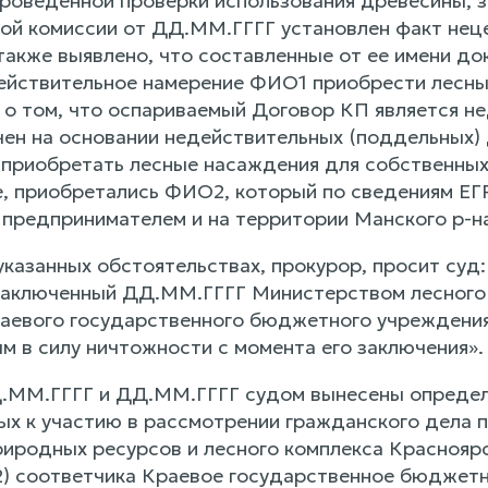
проведенной проверки использования древесины, 
й комиссии от ДД.ММ.ГГГГ установлен факт нец
 также выявлено, что составленные от ее имени д
йствительное намерение ФИО1 приобрести лесные
 о том, что оспариваемый Договор КП является н
чен на основании недействительных (поддельных) 
 приобретать лесные насаждения для собственных
, приобретались ФИО2, который по сведениям ЕГР
предпринимателем и на территории Манского р-на
казанных обстоятельствах, прокурор, просит суд:
аключенный ДД.ММ.ГГГГ Министерством лесного хо
аевого государственного бюджетного учреждени
м в силу ничтожности с момента его заключения».
ММ.ГГГГ и ДД.ММ.ГГГГ судом вынесены определен
ых к участию в рассмотрении гражданского дела пр
иродных ресурсов и лесного комплекса Красноярско
2) соответчика Краевое государственное бюджет