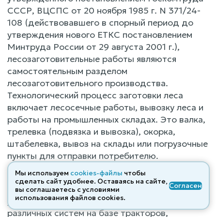
СССР, ВЦСПС от 20 ноября 1985 г. N 371/24-
108 (действовавшего в спорный период до
утверждения нового ЕТКС постановлением
Минтруда России от 29 августа 2001 г.),
лесозаготовительные работы являются
самостоятельным разделом
лесозаготовительного производства.
Технологический процесс заготовки леса
включает лесосечные работы, вывозку леса и
работы на промышленных складах. Это валка,
трелевка (подвязка и вывозка), окорка,
штабелевка, вывоз на склады или погрузочные
пункты для отправки потребителю.
Мы используем
cookies-файлы
чтобы
Характеристика работ машиниста-крановщика
сделать сайт удобнее. Оставаясь на сайте,
Согласен
согласно § 15 ЕТКС 6 разряда – это
вы соглашаетесь с условиями
использования файлов cооkies.
управление самоходными погрузчиками
различных систем на базе тракторов,