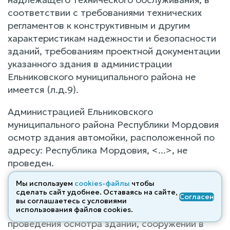
соответствии с требованиями технических
регламентов к конструктивным и другим
характеристикам надежности и безопасности
зданий, требованиям проектной документации
указанного здания в администрации
Ельниковского муниципального района не
имеется (л.д.9).
Администрацией Ельниковского
муниципального района Республики Мордовия
осмотр здания автомойки, расположенной по
адресу: Республика Мордовия, <...>, не
проведен.
Мы используем
cookies-файлы
чтобы
Решением Совета депутатов Ельниковского
сделать сайт удобнее. Оставаясь на сайте,
Согласен
муниципального района Республики Мордовия
вы соглашаетесь с условиями
№208 от 04 июля 2025 г. утвержден Порядок
использования файлов cооkies.
проведения осмотра зданий, сооружений в