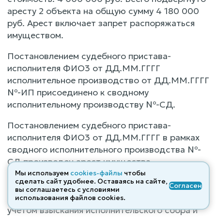
аресту 2 объекта на общую сумму 4 180 000
руб. Арест включает запрет распоряжаться
имуществом.
Постановлением судебного пристава-
исполнителя ФИО3 от ДД.ММ.ГГГГ
исполнительное производство от ДД.ММ.ГГГГ
№-ИП присоединено к сводному
исполнительному производству №-СД.
Постановлением судебного пристава-
исполнителя ФИО3 от ДД.ММ.ГГГГ в рамках
сводного исполнительного производства №-
СД произведен арест имущества,
принадлежащего должнику ФИО2 в размере и
Мы используем
cookies-файлы
чтобы
сделать сайт удобнее. Оставаясь на сайте,
объеме, необходимых для исполнения
Согласен
вы соглашаетесь с условиями
требований исполнительного документа с
использования файлов cооkies.
учетом взыскания исполнительского сбора и