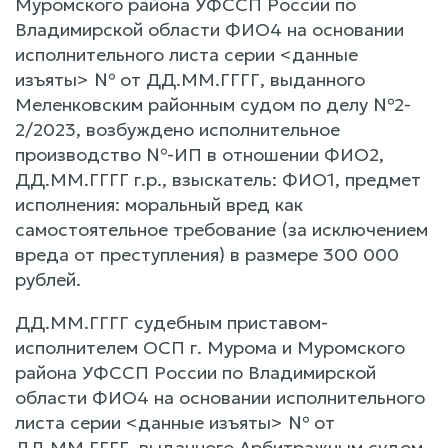
Муромского района УФССП России по
Владимирской области ФИО4 на основании
исполнительного листа серии <данные
изъяты> № от ДД.ММ.ГГГГ, выданного
Меленковским районным судом по делу №2-
2/2023, возбуждено исполнительное
производство №-ИП в отношении ФИО2,
ДД.ММ.ГГГГ г.р., взыскатель: ФИО1, предмет
исполнения: моральный вред как
самостоятельное требование (за исключением
вреда от преступления) в размере 300 000
рублей.
ДД.ММ.ГГГГ судебным приставом-
исполнителем ОСП г. Мурома и Муромского
района УФССП России по Владимирской
области ФИО4 на основании исполнительного
листа серии <данные изъяты> № от
ДД.ММ.ГГГГ, выданного Арбитражным судом