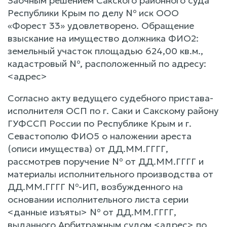
Заочным решением Сакского районного суда
Республики Крым по делу № иск ООО
«Форест 33» удовлетворено. Обращение
взыскание на имущество должника ФИО2:
земельный участок площадью 624,00 кв.м.,
кадастровый №, расположенный по адресу:
<адрес>
Согласно акту ведущего судебного пристава-
исполнителя ОСП по г. Саки и Сакскому району
ГУФССП России по Республике Крым и г.
Севастополю ФИО5 о наложении ареста
(описи имущества) от ДД.ММ.ГГГГ,
рассмотрев поручение № от ДД.ММ.ГГГГ и
материалы исполнительного производства от
ДД.ММ.ГГГГ №-ИП, возбужденного на
основании исполнительного листа серии
<данные изъяты> № от ДД.ММ.ГГГГ,
выданного Арбитражным судом <адрес> по