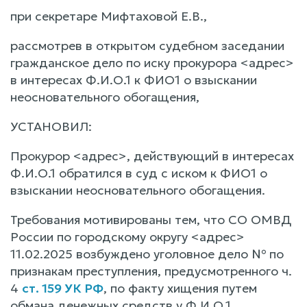
при секретаре Мифтаховой Е.В.,
рассмотрев в открытом судебном заседании
гражданское дело по иску прокурора <адрес>
в интересах Ф.И.О.1 к ФИО1 о взыскании
неосновательного обогащения,
УСТАНОВИЛ:
Прокурор <адрес>, действующий в интересах
Ф.И.О.1 обратился в суд с иском к ФИО1 о
взыскании неосновательного обогащения.
Требования мотивированы тем, что СО ОМВД
России по городскому округу <адрес>
11.02.2025 возбуждено уголовное дело № по
признакам преступления, предусмотренного ч.
4
ст. 159 УК РФ
, по факту хищения путем
обмана денежных средств у Ф.И.О.1