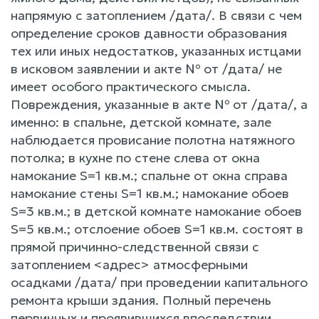
напрямую с затоплением /дата/. В связи с чем
определение сроков давности образования
тех или иных недостатков, указанных истцами
в исковом заявлении и акте № от /дата/ не
имеет особого практического смысла.
Повреждения, указанные в акте № от /дата/, а
именно: в спальне, детской комнате, зале
наблюдается провисание полотна натяжного
потолка; в кухне по стене слева от окна
намокание S=1 кв.м.; спальне от окна справа
намокание стены S=1 кв.м.; намокание обоев
S=3 кв.м.; в детской комнате намокание обоев
S=5 кв.м.; отслоение обоев S=1 кв.м. состоят в
прямой причинно-следственной связи с
затоплением <адрес> атмосферными
осадками /дата/ при проведении капитального
ремонта крыши здания. Полный перечень
первичных и проявившихся впоследствии