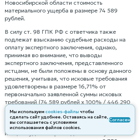
Новосибирской области стоимость
материального ущерба в размере 74 589
рублей.
В силу ст. 98 ГПК РФ с ответчика также
подлежат взысканию судебные расходы на
оплату экспертного заключения, однако,
принимая во внимание, что выводы
экспертного заключения, представленного
истцами, не были положены в основу данного
решения, учитывая, что исковые требования
удовлетворены в размере 16,71% от
первоначально заявленной суммы исковых
требований (74 589 рублей х 100% / 446 290
рублей), суд взыскивает с ответчика Фонда
Мы используем
cookies-файлы
чтобы
модернизации и развития ЖКХ муниципальных
сделать сайт удобнее. Оставаясь на сайте,
Согласен
вы соглашаетесь с условиями
образований Новосибирской области в пользу
использования файлов cооkies.
истцов судебные расходы на оплату