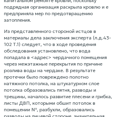
капитальном ремонте кровли, поскольку
подрядная организация раскрыла кровлю и е
предприняла мер по предотвращению
затопления.
Из представленного стороной истцов в
материалы дела заключения эксперта (л.д.43-
102 Т.1) следует, что в ходе проведения
обследования установлено, что вода
попадала в <адрес> чердачного помещения
через межэтажные перекрытия по причине
розлива воды на чердаке. В результате
протечки было повреждено полотно
натяжного потолка, на штукатурном слое
потолка образовались пятня, разводы и
трещины, началось развитие плесени и грибка,
листы ДВП, которыми обшит потолок в
помещении №, разбухли, образовались
разводы на лицевой стороне, значительная