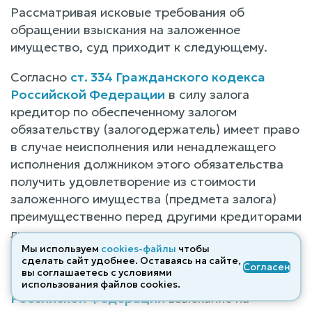
Рассматривая исковые требования об
обращении взыскания на заложенное
имущество, суд приходит к следующему.
Согласно
ст. 334 Гражданского кодекса
Российской Федерации
в силу залога
кредитор по обеспеченному залогом
обязательству (залогодержатель) имеет право
в случае неисполнения или ненадлежащего
исполнения должником этого обязательства
получить удовлетворение из стоимости
заложенного имущества (предмета залога)
преимущественно перед другими кредиторами
лица, которому принадлежит заложенное
Мы используем
cookies-файлы
чтобы
имущество (залогодателя).
сделать сайт удобнее. Оставаясь на сайте,
Согласен
вы соглашаетесь с условиями
В силу
ст. 348 Гражданского кодекса
использования файлов cооkies.
Российской Федерации
взыскание на