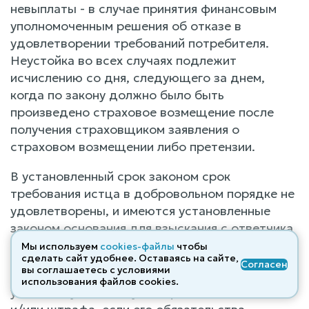
невыплаты - в случае принятия финансовым
уполномоченным решения об отказе в
удовлетворении требований потребителя.
Неустойка во всех случаях подлежит
исчислению со дня, следующего за днем,
когда по закону должно было быть
произведено страховое возмещение после
получения страховщиком заявления о
страховом возмещении либо претензии.
В установленный срок законом срок
требования истца в добровольном порядке не
удовлетворены, и имеются установленные
законом основания для взыскания с ответчика
неустойки.
Мы используем
cookies-файлы
чтобы
сделать сайт удобнее. Оставаясь на сайте,
Согласен
вы соглашаетесь с условиями
Страховщик освобождается от обязанности
использования файлов cооkies.
уплаты неустойки, суммы финансовой санкции