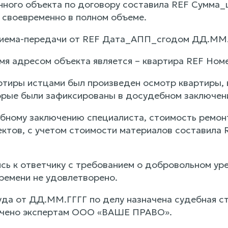
нного объекта по договору составила REF Сумма_
 своевременно в полном объеме.
риема-передачи от REF Дата_АПП_сгодом ДД.ММ.
мя адресом объекта является – квартира REF Н
ртиры истцами был произведен осмотр квартиры, 
орые были зафиксированы в досудебном заключен
бному заключению специалиста, стоимость ремон
ектов, с учетом стоимости материалов составил
ь к ответчику с требованием о добровольном уре
ремени не удовлетворено.
да от ДД.ММ.ГГГГ по делу назначена судебная ст
учено экспертам ООО «ВАШЕ ПРАВО».