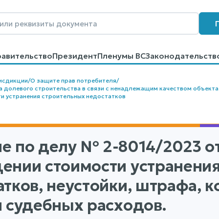
равительство
Президент
Пленумы ВС
Законодательств
говоров
Контакты
Помощь
Поиск
исдикции
/
О защите прав потребителя
/
а долевого строительства в связи с ненадлежащим качеством объекта
и устранения строительных недостатков
е по делу
№ 2-8014/2023
от
ении стоимости устранени
атков, неустойки, штрафа, 
и судебных расходов.