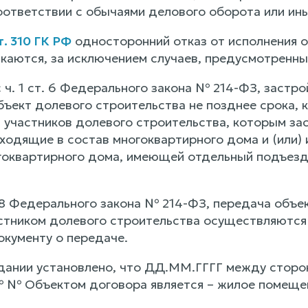
соответствии с обычаями делового оборота или и
т. 310 ГК РФ
односторонний отказ от исполнения о
скаются, за исключением случаев, предусмотренны
 ч. 1 ст. 6 Федерального закона № 214-ФЗ, застр
бъект долевого строительства не позднее срока,
 участников долевого строительства, которым за
входящие в состав многоквартирного дома и (или)
гоквартирного дома, имеющей отдельный подъез
т. 8 Федерального закона № 214-ФЗ, передача объ
астником долевого строительства осуществляютс
окументу о передаче.
дании установлено, что ДД.ММ.ГГГГ между сторо
 № Объектом договора является – жилое помеще