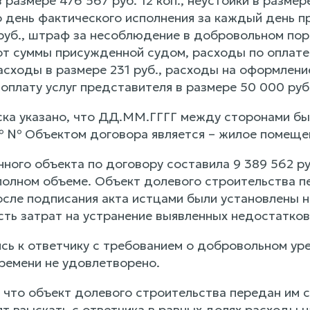
 размере 476 567 руб. 12 коп., неустойки в разм
 день фактического исполнения за каждый день п
руб., штраф за несоблюдение в добровольном по
от суммы присужденной судом, расходы по оплате
расходы в размере 231 руб., расходы на оформлен
 оплату услуг представителя в размере 50 000 руб
ска указано, что ДД.ММ.ГГГГ между сторонами бы
 № Объектом договора является – жилое помеще
нного объекта по договору составила 9 389 562 р
полном объеме. Объект долевого строительства п
после подписания акта истцами были установлены
ть затрат на устранение выявленных недостатков 
ь к ответчику с требованием о добровольном уре
ремени не удовлетворено.
 что объект долевого строительства передан им 
ят взыскать с ответчика в равных долях расходы 