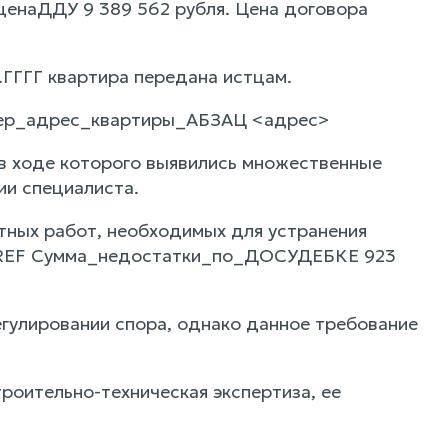
ценаДДУ 9 389 562 рубля. Цена договора
ГГГГ квартира передана истцам.
омер_адрес_квартиры_АБЗАЦ <адрес>
в ходе которого выявились множественные
ии специалиста.
тных работ, необходимых для устранения
а REF Сумма_недостатки_по_ДОСУДЕБКЕ 923
гулировании спора, однако данное требование
роительно-техническая экспертиза, ее