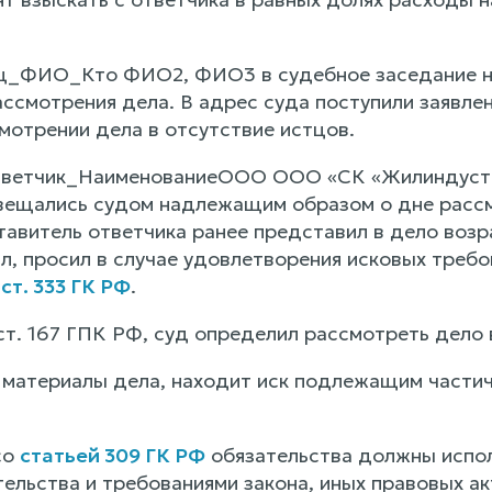
ц_ФИО_Кто ФИО2, ФИО3 в судебное заседание не
ссмотрения дела. В адрес суда поступили заявлен
мотрении дела в отсутствие истцов.
тветчик_НаименованиеООО ООО «СК «Жилиндустри
звещались судом надлежащим образом о дне рассмо
авитель ответчика ранее представил в дело возра
л, просил в случае удовлетворения исковых требо
о
ст. 333 ГК РФ
.
ст. 167 ГПК РФ, суд определил рассмотреть дело 
 материалы дела, находит иск подлежащим част
со
статьей 309 ГК РФ
обязательства должны испол
ельства и требованиями закона, иных правовых акт