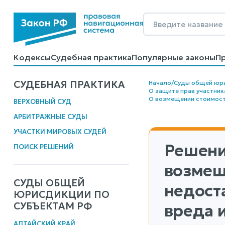
Кодексы
Судебная практика
Популярные законы
П
Калькуляторы
Справочные материалы
Образцы до
СУДЕБНАЯ ПРАКТИКА
Начало
/
Суды общей юр
О защите прав участник
О возмещении стоимост
ВЕРХОВНЫЙ СУД
АРБИТРАЖНЫЕ СУДЫ
УЧАСТКИ МИРОВЫХ СУДЕЙ
Решени
ПОИСК РЕШЕНИЙ
возмещ
СУДЫ ОБЩЕЙ
недост
ЮРИСДИКЦИИ ПО
СУБЪЕКТАМ РФ
вреда 
АЛТАЙСКИЙ КРАЙ