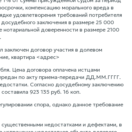
ере 1% от суммы присужденной судом за период
росрочки, компенсацию морального вреда в
рядке удовлетворения требований потребителя
 досудебного заключения в размере 25 000
ие нотариальной доверенности в размере 2100
.
л заключен договор участия в долевом
ние, квартира <адрес>
убля. Цена договора оплачена истцами
ередан по акту приема-передачи ДД.ММ.ГГГГ.
 недостатки. Согласно досудебному заключению
составила 923 135 руб. 16 коп.
гулировании спора, однако данное требование
с существенными недостатками и дефектами, в
на устранение недостатков объекта долевого