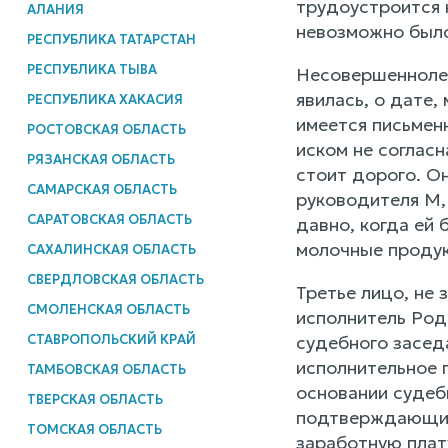
трудоустроится н
АЛАНИЯ
невозможно было
РЕСПУБЛИКА ТАТАРСТАН
РЕСПУБЛИКА ТЫВА
Несовершеннолет
явилась, о дате,
РЕСПУБЛИКА ХАКАСИЯ
имеется письменн
РОСТОВСКАЯ ОБЛАСТЬ
иском не согласн
РЯЗАНСКАЯ ОБЛАСТЬ
стоит дорого. О
САМАРСКАЯ ОБЛАСТЬ
руководителя М,
САРАТОВСКАЯ ОБЛАСТЬ
давно, когда ей 
молочные продук
САХАЛИНСКАЯ ОБЛАСТЬ
СВЕРДЛОВСКАЯ ОБЛАСТЬ
Третье лицо, не
СМОЛЕНСКАЯ ОБЛАСТЬ
исполнитель Род
СТАВРОПОЛЬСКИЙ КРАЙ
судебного засед
исполнительное 
ТАМБОВСКАЯ ОБЛАСТЬ
основании судеб
ТВЕРСКАЯ ОБЛАСТЬ
подтверждающий 
ТОМСКАЯ ОБЛАСТЬ
заработную плату