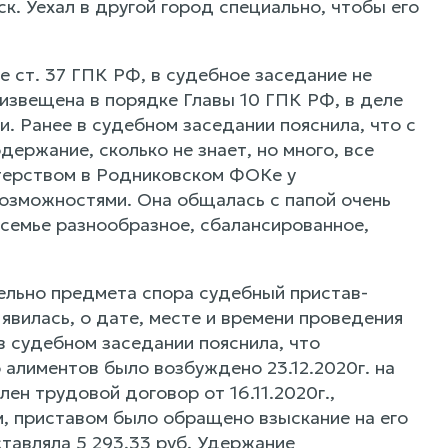
к. Уехал в другой город специально, чтобы его
 ст. 37 ГПК РФ, в судебное заседание не
 извещена в порядке Главы 10 ГПК РФ, в деле
и. Ранее в судебном заседании пояснила, что с
одержание, сколько не знает, но много, все
нтерством в Родниковском ФОКе у
озможностями. Она общалась с папой очень
в семье разнообразное, сбалансированное,
ельно предмета спора судебный пристав-
вилась, о дате, месте и времени проведения
в судебном заседании пояснила, что
 алиментов было возбуждено 23.12.2020г. на
н трудовой договор от 16.11.2020г.,
, приставом было обращено взыскание на его
ставляла 5 293,33 руб. Удержание