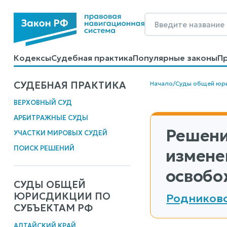
Кодексы
Судебная практика
Популярные законы
П
Калькуляторы
Справочные материалы
Образцы до
СУДЕБНАЯ ПРАКТИКА
Начало
/
Суды общей юр
ВЕРХОВНЫЙ СУД
АРБИТРАЖНЫЕ СУДЫ
Решени
УЧАСТКИ МИРОВЫХ СУДЕЙ
ПОИСК РЕШЕНИЙ
измене
освобо
СУДЫ ОБЩЕЙ
ЮРИСДИКЦИИ ПО
Родниковс
СУБЪЕКТАМ РФ
АЛТАЙСКИЙ КРАЙ