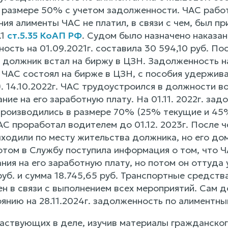
размере 50% с учетом задолженности. ЧАС работал
ия алименты ЧАС не платил, в связи с чем, был п
.1
ст.5.35 КоАП РФ
. Судом было назначено наказан
ость на 01.09.2021г. составила 30 594,10 руб. П
 должник встал на биржу в ЦЗН. Задолженность на
а ЧАС состоял на бирже в ЦЗН, с пособия удержи
). 14.10.2022г. ЧАС трудоустроился в должности 
ие на его заработную плату. На 01.11. 2022г. за
роизводились в размере 70% (25% текущие и 45% в
АС проработал водителем до 01.12. 2023г. После ч
одили по месту жительства должника, но его дома
отом в Службу поступила информация о том, что 
ия на его заработную плату, но потом он оттуда 
руб. и сумма 18.745,65 руб. Транспортные средства
н в связи с выполнением всех мероприятий. Сам 
янию на 28.11.2024г. задолженность по алиментны
частвующих в деле, изучив материалы гражданског