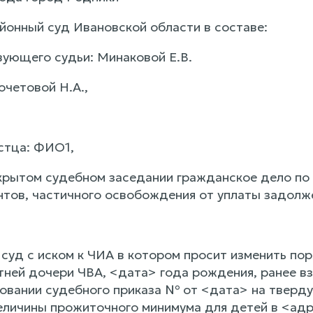
йонный суд Ивановской области в составе:
ующего судьи: Минаковой Е.В.
очетовой Н.А.,
стца: ФИО1,
крытом судебном заседании гражданское дело по 
нтов, частичного освобождения от уплаты задолж
 суд с иском к ЧИА в котором просит изменить по
ней дочери ЧВА, <дата> года рождения, ранее в
новании судебного приказа № от <дата> на тверду
величины прожиточного минимума для детей в <ад