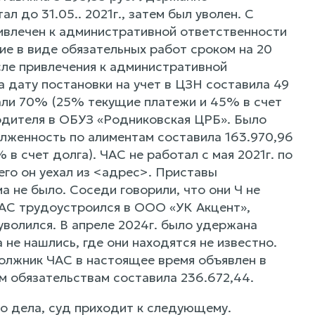
 до 31.05.. 2021г., затем был уволен. С
ривлечен к административной ответственности
ие в виде обязательных работ сроком на 20
осле привлечения к административной
 дату постановки на учет в ЦЗН составила 49
вали 70% (25% текущие платежи и 45% в счет
водителя в ОБУЗ «Родниковская ЦРБ». Было
долженность по алиментам составила 163.970,96
 счет долга). ЧАС не работал с мая 2021г. по
его он уехал из <адрес>. Приставы
 не было. Соседи говорили, что они Ч не
ЧАС трудоустроился в ООО «УК Акцент»,
уволился. В апреле 2024г. было удержана
 не нашлись, где они находятся не известно.
должник ЧАС в настоящее время объявлен в
м обязательствам составила 236.672,44.
о дела, суд приходит к следующему.