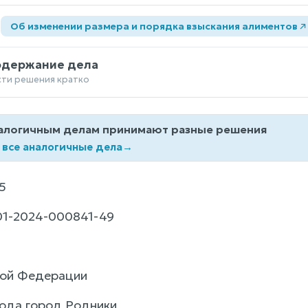
а
Об изменении размера и порядка взыскания алиментов
одержание дела
сти решения кратко
алогичным делам принимают разные решения
 все аналогичные дела
→
5
01-2024-000841-49
кой Федерации
года город Родники