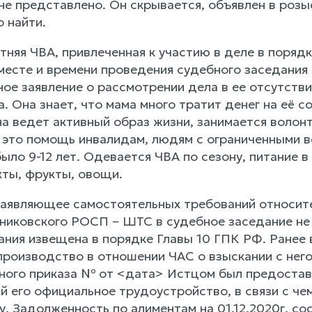
е представлено. Он скрывается, объявлен в розыс
 найти.
няя ЧВА, привлеченная к участию в деле в порядке
 месте и времени проведения судебного заседания
ое заявление о рассмотрении дела в ее отсутстви
а. Она знает, что мама много тратит денег на её с
на ведет активный образ жизни, занимается воло
 это помощь инвалидам, людям с ограниченными в
было 9-12 лет. Одевается ЧВА по сезону, питание 
ты, фрукты, овощи.
 заявляющее самостоятельных требований относит
никовского РОСП – ШТС в судебное заседание не я
ания извещена в порядке Главы 10 ГПК РФ. Ранее 
производство в отношении ЧАС о взыскании с него
ного приказа № от <дата> Истцом был предоставле
его официальное трудоустройство, в связи с чем
. Задолженность по алиментам на 01.12.2020г. со