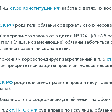
й ч.2
ст.38 Конституции РФ
забота о детях, их вос
 СК РФ
родители обязаны содержать своих несове
.1 Федерального закона от <дата> № 124-ФЗ «Об о
тели (лица, их заменяющие) обязаны заботиться о
ственном развитии своих детей.
ожениям корреспондирует закрепленный в п. 3
ст
ния приоритетной защиты прав и интересов несов
 СК РФ
родители имеют равные права и несут равн
ава).
обязанность по содержанию детей лежит на обоих 
 п.2
ст.114 СК РФ
суд вправе по иску лица, обязан