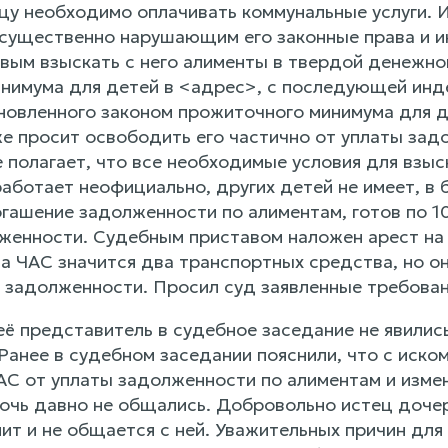
тцу необходимо оплачивать коммунальные услуги. 
существенно нарушающим его законные права и инт
вым взыскать с него алименты в твердой денежной
нимума для детей в <адрес>, с последующей инд
новленного законом прожиточного минимума для де
же просит освободить его частично от уплаты зад
е полагает, что все необходимые условия для взы
аботает неофициально, других детей не имеет, в 
гашение задолженности по алиментам, готов по 10
женности. Судебным приставом наложен арест на 
а ЧАС значится два транспортных средства, но он 
я задолженности. Просил суд заявленные требован
ё представитель в судебное заседание не явились
 Ранее в судебном заседании пояснили, что с иском
С от уплаты задолженности по алиментам и измен
дочь давно не общались. Добровольно истец дочер
онит и не общается с ней. Уважительных причин д