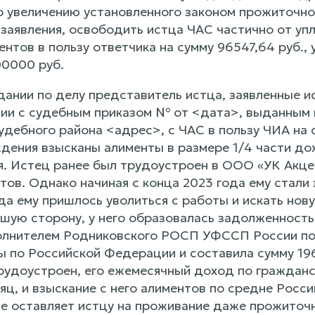
 увеличению установленного законом прожиточног
 заявления, освободить истца ЧАС частично от уп
нтов в пользу ответчика на сумму 96547,64 руб.,
00000 руб.
дании по делу представитель истца, заявленные и
вии с судебным приказом № от <дата>, выданным
удебного района <адрес>, с ЧАС в пользу ЧИА на
дения взысканы алименты в размере 1/4 части д
. Истец ранее был трудоустроен в ООО «УК Акцен
тов. Однако начиная с конца 2023 года ему стали 
ода ему пришлось уволиться с работы и искать н
дшую сторону, у него образовалась задолженность
олнителем Родниковского РОСП УФССП России по
ы по Российской Федерации и составила сумму 196
рудоустроен, его ежемесячный доход по гражданс
яц, и взыскание с него алиментов по средне Росс
е оставляет истцу на проживание даже прожиточн