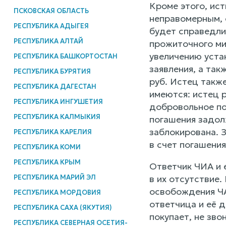
Кроме этого, ис
ПСКОВСКАЯ ОБЛАСТЬ
неправомерным, 
РЕСПУБЛИКА АДЫГЕЯ
будет справедли
РЕСПУБЛИКА АЛТАЙ
прожиточного ми
увеличению уста
РЕСПУБЛИКА БАШКОРТОСТАН
заявления, а так
РЕСПУБЛИКА БУРЯТИЯ
руб. Истец такж
РЕСПУБЛИКА ДАГЕСТАН
имеются: истец р
РЕСПУБЛИКА ИНГУШЕТИЯ
добровольное по
РЕСПУБЛИКА КАЛМЫКИЯ
погашения задол
заблокирована. З
РЕСПУБЛИКА КАРЕЛИЯ
в счет погашени
РЕСПУБЛИКА КОМИ
РЕСПУБЛИКА КРЫМ
Ответчик ЧИА и е
РЕСПУБЛИКА МАРИЙ ЭЛ
в их отсутствие.
освобождения ЧА
РЕСПУБЛИКА МОРДОВИЯ
ответчица и её 
РЕСПУБЛИКА САХА (ЯКУТИЯ)
покупает, не зв
РЕСПУБЛИКА СЕВЕРНАЯ ОСЕТИЯ-