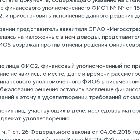
е финансового уполномоченного ФИО1 № № от 15.
 и приостановить исполнение данного решения до
дании представитель заявителя СПАО «Ингосстра
лаясь на изложенные в нем доводы, представите
О5 возражал против отмены решения финансового
е лица ФИО2, финансовый уполномоченный по пра
ние не явились, о месте, дате и времени рассмо
инансового уполномоченного ФИО6 в письменном з
обжалования решения оставить заявление финансов
аний к этому в удовлетворении требований отказа
ения лиц, участвующих в деле, исследовав матери
одлежат удовлетворению.
 ч. 1 ст. 26 Федерального закона от 04.06.2018 
нансовых услуг» (далее-Закон № 123-ФЗ) в случае