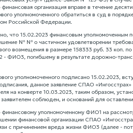
финансовая организация вправе в течение десяти 
вого уполномоченного обратиться в суд в порядк
ом Российской Федерации.
но, что 15.02.2023 финансовым уполномоченным п
шение № № о частичном удовлетворении требова
ового возмещения в размере 158333 руб. 33 коп. 
 - ФИО3, погибшему в результате дорожно-транс
вого уполномоченного подписано 15.02.2023, вступ
подписания, данное заявление СПАО «Ингосстрах» 
ля на конверте 10.03.2023, таким образом, устано
 заявителем соблюден, и оснований для оставления
о финансовому уполномоченному ФИО1 на рассмо
ношении финансовой организации СПАО «Ингосстра
язи с причинением вреда жизни ФИО3 (далее - пот