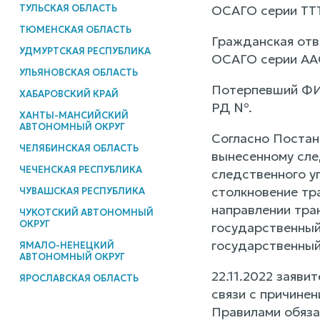
ТУЛЬСКАЯ ОБЛАСТЬ
ОСАГО серии ТТ
ТЮМЕНСКАЯ ОБЛАСТЬ
Гражданская отв
УДМУРТСКАЯ РЕСПУБЛИКА
ОСАГО серии ААС
УЛЬЯНОВСКАЯ ОБЛАСТЬ
Потерпевший ФИО
ХАБАРОВСКИЙ КРАЙ
РД №.
ХАНТЫ-МАНСИЙСКИЙ
АВТОНОМНЫЙ ОКРУГ
Согласно Постано
ЧЕЛЯБИНСКАЯ ОБЛАСТЬ
вынесенному сле
ЧЕЧЕНСКАЯ РЕСПУБЛИКА
следственного у
столкновение тр
ЧУВАШСКАЯ РЕСПУБЛИКА
направлении тра
ЧУКОТСКИЙ АВТОНОМНЫЙ
ОКРУГ
государственный
государственны
ЯМАЛО-НЕНЕЦКИЙ
АВТОНОМНЫЙ ОКРУГ
22.11.2022 заяви
ЯРОСЛАВСКАЯ ОБЛАСТЬ
связи с причине
Правилами обяза