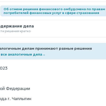
Об отмене решения финансового омбудсмена по правам
а
потребителей финансовых услуг в сфере страхования
одержание дела
сти решения кратко
алогичным делам принимают разные решения
 все аналогичные дела
→
2023
кой Федерации
ода г. Чаплыгин