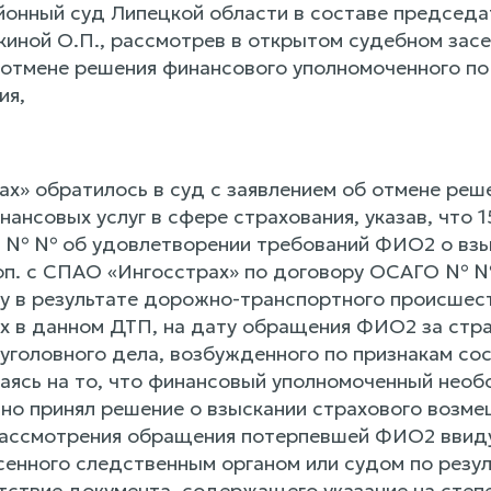
йонный суд Липецкой области в составе председа
киной О.П., рассмотрев в открытом судебном за
 отмене решения финансового уполномоченного по
ия,
х» обратилось в суд с заявлением об отмене реш
нансовых услуг в сфере страхования, указав, чт
 № № об удовлетворении требований ФИО2 о взы
коп. с СПАО «Ингосстрах» по договору ОСАГО № №
 в результате дорожно-транспортного происшеств
х в данном ДТП, на дату обращения ФИО2 за страх
уголовного дела, возбужденного по признакам сос
лаясь на то, что финансовый уполномоченный необ
но принял решение о взыскании страхового возме
ассмотрения обращения потерпевшей ФИО2 ввиду
сенного следственным органом или судом по резул
утствие документа, содержащего указание на степ