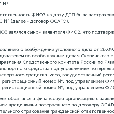
Т №.
етственность ФИО7 на дату ДТП была застрахова
 № (далее - договор ОСАГО).
3 являлся сыном заявителя ФИО2, что подтвержд
влению о возбуждении уголовного дела от 26.09.2
дователем по особо важным делам Скопинского м
правления Следственного комитета России по Ряза
анспортного средства под управлением потерпевш
нспортного средства Iveco, государственный рег
 регистрационный номер №, под управлением ФИО7
й регистрационный номер №, под управлением Ф
тель обратился в финансовую организацию с заявл
нием вреда жизни потерпевшего по договору ОСА
тельного страхования гражданской ответственно