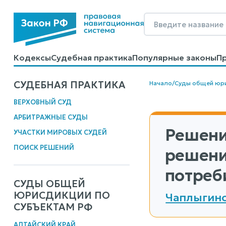
Кодексы
Судебная практика
Популярные законы
П
Калькуляторы
Справочные материалы
Образцы до
СУДЕБНАЯ ПРАКТИКА
Начало
/
Суды общей юр
ВЕРХОВНЫЙ СУД
АРБИТРАЖНЫЕ СУДЫ
Решени
УЧАСТКИ МИРОВЫХ СУДЕЙ
ПОИСК РЕШЕНИЙ
решени
потреб
СУДЫ ОБЩЕЙ
ЮРИСДИКЦИИ ПО
Чаплыгинс
СУБЪЕКТАМ РФ
АЛТАЙСКИЙ КРАЙ