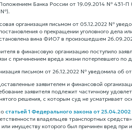
оложением Банка России от 19.09.2014 № 431-П 
 №).
нсовая организация письмом от 05.12.2022 № увед
постановления о прекращении уголовного дела или
становлена вина ФИО7 в произошедшем 26.09.20
явителя в финансовую организацию поступило заяв
язи с причинением вреда жизни потерпевшего по 
низация письмом от 26.12.2022 № уведомила об от
оставленные заявителем и финансовой организац
ребование заявителя подлежит частичному удовл
ятого решения, с которым суд не усматривает осн
со
статьей 1 Федерального закона от 25.04.200
етственности владельцев транспортных средств» 
 или имуществу которого был причинен вред при 