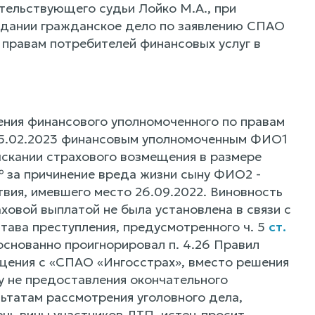
тельствующего судьи Лойко М.А., при
седании гражданское дело по заявлению СПАО
 правам потребителей финансовых услуг в
ения финансового уполномоченного по правам
о 15.02.2023 финансовым уполномоченным ФИО1
скании страхового возмещения в размере
 за причинение вреда жизни сыну ФИО2 -
ия, имевшего место 26.09.2022. Виновность
овой выплатой не была установлена в связи с
тава преступления, предусмотренного ч. 5
ст.
основанно проигнорировал п. 4.26 Правил
щения с «СПАО «Ингосстрах», вместо решения
 не предоставления окончательного
ьтатам рассмотрения уголовного дела,
ень вины участников ДТП, истец просит