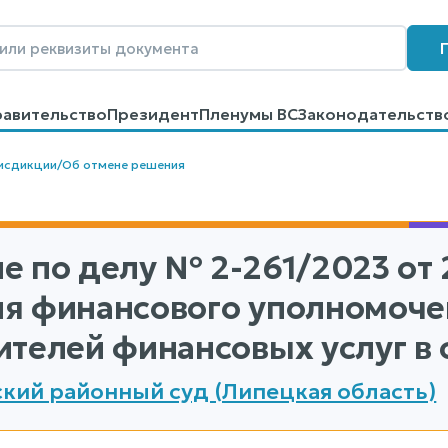
равительство
Президент
Пленумы ВС
Законодательств
говоров
Контакты
Помощь
Поиск
исдикции
/
Об отмене решения
е по делу
№ 2-261/2023
от 
я финансового уполномоче
ителей финансовых услуг в 
кий районный суд (Липецкая область)