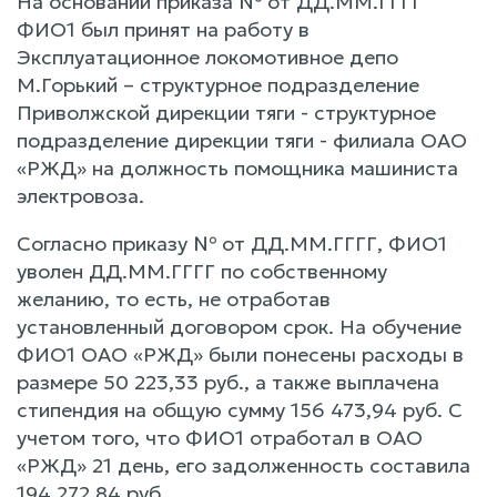
На основании приказа № от ДД.ММ.ГГГГ
ФИО1 был принят на работу в
Эксплуатационное локомотивное депо
М.Горький – структурное подразделение
Приволжской дирекции тяги - структурное
подразделение дирекции тяги - филиала ОАО
«РЖД» на должность помощника машиниста
электровоза.
Согласно приказу № от ДД.ММ.ГГГГ, ФИО1
уволен ДД.ММ.ГГГГ по собственному
желанию, то есть, не отработав
установленный договором срок. На обучение
ФИО1 ОАО «РЖД» были понесены расходы в
размере 50 223,33 руб., а также выплачена
стипендия на общую сумму 156 473,94 руб. С
учетом того, что ФИО1 отработал в ОАО
«РЖД» 21 день, его задолженность составила
194 272,84 руб.