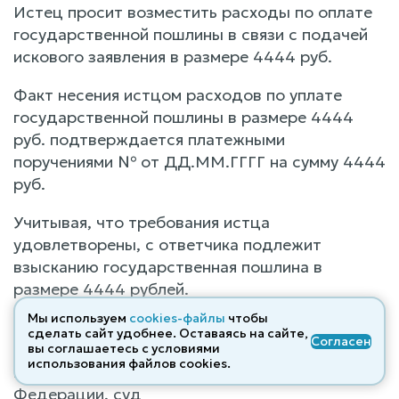
Истец просит возместить расходы по оплате
государственной пошлины в связи с подачей
искового заявления в размере 4444 руб.
Факт несения истцом расходов по уплате
государственной пошлины в размере 4444
руб. подтверждается платежными
поручениями № от ДД.ММ.ГГГГ на сумму 4444
руб.
Учитывая, что требования истца
удовлетворены, с ответчика подлежит
взысканию государственная пошлина в
размере 4444 рублей.
Мы используем
cookies-файлы
чтобы
На основании изложенного, руководствуясь
сделать сайт удобнее. Оставаясь на сайте,
Согласен
статьями 194 - 198, 233 - 235 Гражданского
вы соглашаетесь с условиями
использования файлов cооkies.
процессуального кодекса Российской
Федерации, суд