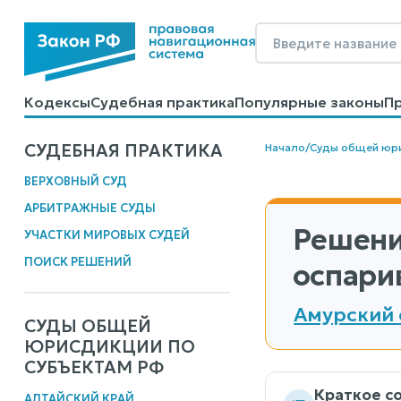
Кодексы
Судебная практика
Популярные законы
П
Калькуляторы
Справочные материалы
Образцы до
СУДЕБНАЯ ПРАКТИКА
Начало
/
Суды общей юр
ВЕРХОВНЫЙ СУД
АРБИТРАЖНЫЕ СУДЫ
Решени
УЧАСТКИ МИРОВЫХ СУДЕЙ
ПОИСК РЕШЕНИЙ
оспарив
Амурский 
СУДЫ ОБЩЕЙ
ЮРИСДИКЦИИ ПО
СУБЪЕКТАМ РФ
Краткое с
АЛТАЙСКИЙ КРАЙ