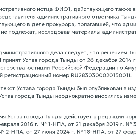
стративного истца ФИО1, действующего также в
редставителя административного ответчика Тын
твующего в деле прокурора, полагавшей, что адм
не подлежат, исследовав материалы администрат
дминистративного дела следует, что решением Ты
I принят Устав города Тынды от 26 декабря 2014 
стерства юстиции Российской Федерации по Амурс
й регистрационный номер RU283030002015001).
текст Устава города Тынды был опубликован в изд
став города Тынды неоднократно вносились изме
мя Устав города Тынды действует в редакции норм
евраля 2016 г. № 1-НПА, от 21 декабря 2019 г. № 3
№ 2-НПА, от 27 июня 2024 г. № 18-НПА, от 27 фев