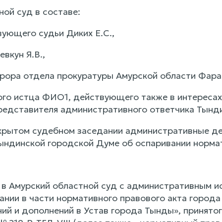
ой суд в составе:
ующего судьи Диких Е.С.,
вкун Я.В.,
урора отдела прокуратуры Амурской области Фара
го истца ФИО1, действующего также в интереса
редставителя административного ответчика Тын
крытом судебном заседании административные де
ндинской городской Думе об оспаривании нормати
в Амурский областной суд с административным и
ании в части нормативного правового акта города
ний и дополнений в Устав города Тынды», принят