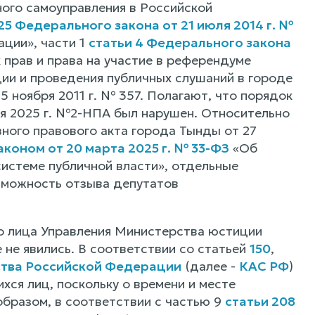
ого самоуправления в Российской
25 Федерального закона от 21 июля 2014 г. №
ции», части 1
статьи 4 Федерального закона
 прав и права на участие в референдуме
ии и проведения публичных слушаний в городе
ноября 2011 г. № 357. Полагают, что порядок
ля 2025 г. №2-НПА был нарушен. Относительно
тивного правового акта города Тынды от 27
коном от 20 марта 2025 г. № 33-ФЗ
«Об
истеме публичной власти», отдельные
озможность отзыва депутатов
о лица Управления Министерства юстиции
не явились. В соответствии со статьей
150
,
ства Российской Федерации
(далее -
КАС РФ
)
ся лиц, поскольку о времени и месте
бразом, в соответствии с частью 9
статьи 208