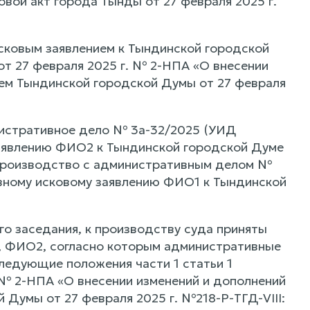
овой акт города Тынды от 27 февраля 2025 г.
сковым заявлением к Тындинской городской
от 27 февраля 2025 г. № 2-НПА «О внесении
ием Тындинской городской Думы от 27 февраля
нистративное дело № 3а-32/2025 (УИД
аявлению ФИО2 к Тындинской городской Думе
 производство с административным делом №
вному исковому заявлению ФИО1 к Тындинской
го заседания, к производству суда приняты
, ФИО2, согласно которым административные
ледующие положения части 1 статьи 1
 № 2-НПА «О внесении изменений и дополнений
 Думы от 27 февраля 2025 г. №218-Р-ТГД-VIII: