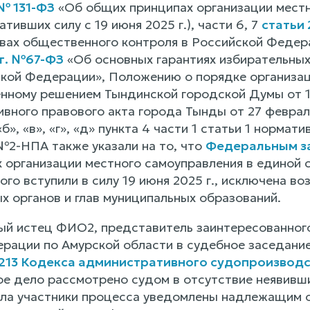
 № 131-ФЗ
«Об общих принципах организации местн
тивших силу c 19 июня 2025 г.), части 6, 7
статьи 
вах общественного контроля в Российской Федера
 г. №67-ФЗ
«Об основных гарантиях избирательных
кой Федерации», Положению о порядке организац
нному решением Тындинской городской Думы от 15 
ивного правового акта города Тынды от 27 февра
«б», «в», «г», «д» пункта 4 части 1 статьи 1 норма
 №2-НПА также указали на то, что
Федеральным за
 организации местного самоуправления в единой с
го вступили в силу 19 июня 2025 г., исключена в
х органов и глав муниципальных образований.
й истец ФИО2, представитель заинтересованног
рации по Амурской области в судебное заседание 
213 Кодекса административного судопроизвод
е дело рассмотрено судом в отсутствие неявивших
ла участники процесса уведомлены надлежащим о