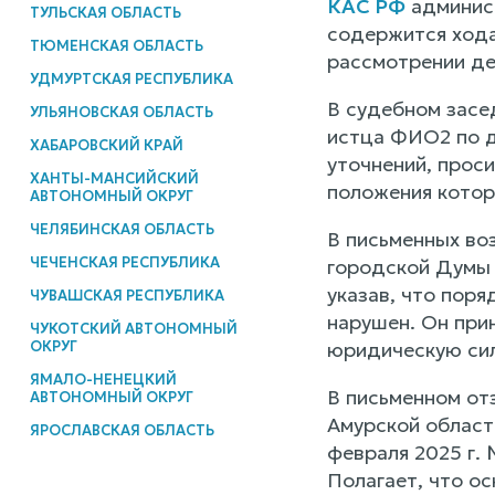
КАС РФ
админист
ТУЛЬСКАЯ ОБЛАСТЬ
содержится хода
ТЮМЕНСКАЯ ОБЛАСТЬ
рассмотрении де
УДМУРТСКАЯ РЕСПУБЛИКА
В судебном засе
УЛЬЯНОВСКАЯ ОБЛАСТЬ
истца ФИО2 по д
ХАБАРОВСКИЙ КРАЙ
уточнений, проси
ХАНТЫ-МАНСИЙСКИЙ
положения котор
АВТОНОМНЫЙ ОКРУГ
ЧЕЛЯБИНСКАЯ ОБЛАСТЬ
В письменных во
ЧЕЧЕНСКАЯ РЕСПУБЛИКА
городской Думы 
указав, что пор
ЧУВАШСКАЯ РЕСПУБЛИКА
нарушен. Он при
ЧУКОТСКИЙ АВТОНОМНЫЙ
ОКРУГ
юридическую сил
ЯМАЛО-НЕНЕЦКИЙ
В письменном от
АВТОНОМНЫЙ ОКРУГ
Амурской област
ЯРОСЛАВСКАЯ ОБЛАСТЬ
февраля 2025 г.
Полагает, что о