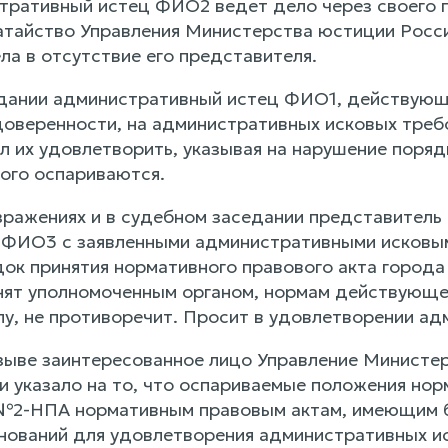
ративный истец ФИО2 ведет дело через своего 
тайство Управления Министерства юстиции Росси
ла в отсутствие его представителя.
дании административный истец ФИО1, действующ
оверенности, на административных исковых требо
л их удовлетворить, указывая на нарушение поряд
ого оспариваются.
зражениях и в судебном заседании представитель
ФИО3 с заявленными административными исковым
ядок принятия нормативного правового акта город
нят уполномоченным органом, нормам действующ
у, не противоречит. Просит в удовлетворении ад
зыве заинтересованное лицо Управление Министе
и указало на то, что оспариваемые положения нор
 №2-НПА нормативным правовым актам, имеющим б
снований для удовлетворения административных и