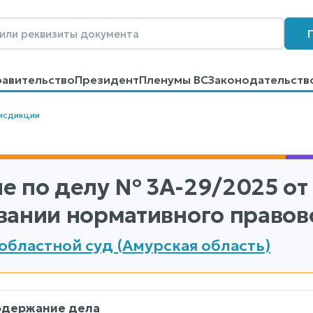
равительство
Президент
Пленумы ВС
Законодательств
говоров
Контакты
Помощь
Поиск
исдикции
е по делу
№ 3А-29/2025
от 
ании нормативного правовог
областной суд (Амурская область)
одержание дела