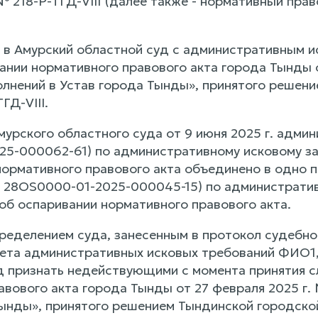
№ 218-Р-ТГД-VIII (далее также - нормативный прав
в Амурский областной суд с административным и
ании нормативного правового акта города Тынды 
олнений в Устав города Тынды», принятого решен
ГД-VIII.
урского областного суда от 9 июня 2025 г. адми
5-000062-61) по административному исковому з
нормативного правового акта объединено в одно
 28OS0000-01-2025-000045-15) по администрати
об оспаривании нормативного правового акта.
пределением суда, занесенным в протокол судебно
ета административных исковых требований ФИО1
д признать недействующими с момента принятия с
авового акта города Тынды от 27 февраля 2025 г.
Тынды», принятого решением Тындинской городской