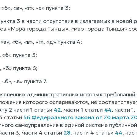
«б», «в», «г», «е» пункта 3;
пункта 3 в части отсутствия в излагаемых в новой р
ов «Мэра города Тынды», «мэр города Тынды» со
а», «б», «в», «г», «д» пункта 4;
 «б» пункта 5;
 «б» пункта 6;
 «б», «в» пункта 7.
аявленных административных исковых требований 
оложения которого оспариваются, не соответствуе
нкту 2 части 1 статьи
42
, части 1 статьи
44
, части 1
 3 статьи
56 Федерального закона от 20 марта 20
ного самоуправления в единой системе публичной 
 части 3, части 4 статьи
28
, части 4 статьи
44
, час