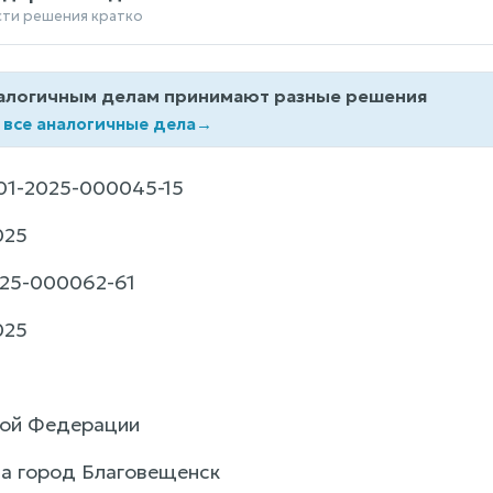
сти решения кратко
алогичным делам принимают разные решения
 все аналогичные дела
→
1-2025-000045-15
025
25-000062-61
025
кой Федерации
да город Благовещенск