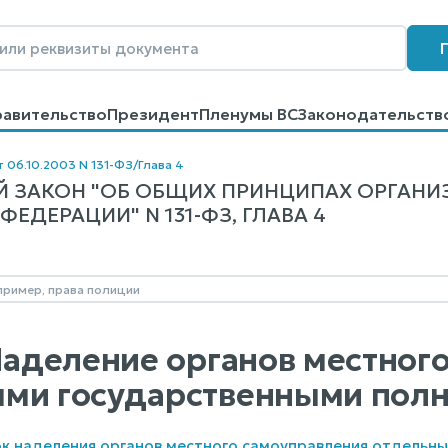
равительство
Президент
Пленумы ВС
Законодательств
говоров
Контакты
Помощь
Поиск
т 06.10.2003 N 131-ФЗ
/
Глава 4
 ЗАКОН "ОБ ОБЩИХ ПРИНЦИПАХ ОРГАНИ
ЕДЕРАЦИИ" N 131-ФЗ, ГЛАВА 4
 Наделение органов местног
ыми государственными пол
ок наделения органов местного самоуправления отдель