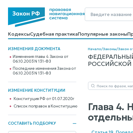
Кодексы
Судебная практика
Популярные законы
П
Калькуляторы
Справочные материалы
Образцы до
ИЗМЕНЕНИЯ ДОКУМЕНТА
Начало
/
Законы
/
Закон о
ФЕДЕРАЛЬНЫЙ
Изменения главы 4 Закона от
06.10.2003 N 131-ФЗ
РОССИЙСКОЙ Ф
Последние изменения Закона от
06.10.2003 N 131-ФЗ
ИЗМЕНЕНИЕ КОНСТИТУЦИИ
Конституция РФ от 01.07.2020г
Глава 4.
Cписок поправок в Конституцию
отдельн
СОСТАВИТЬ ПОДБОРКУ
Статья 19. Поряд