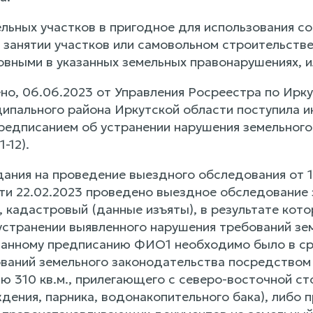
льных участков в пригодное для использования со
 занятии участков или самовольном строительств
вными в указанных земельных правонарушениях, ил
но, 06.06.2023 от Управления Росреестра по Ирк
ципального района Иркутской области поступила 
редписанием об устранении нарушения земельного
-12).
дания на проведение выездного обследования от 
ти 22.02.2023 проведено выездное обследование 
, кадастровый (данные изъяты), в результате кот
устранении выявленного нарушения требований зем
данному предписанию ФИО1 необходимо было в ср
ваний земельного законодательства посредством
ю 310 кв.м., прилегающего с северо-восточной ст
дения, парника, водонакопительного бака), либо