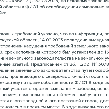
3-004368-17 (2-3202/2023) по исковому заявлени
й области к ФИО1 об освобождении самовольно за
йки,
сковых требований указано, что по информации, п
ркутской области, 14.02.2023 проведена выездная
устранении нарушения требований земельного зак
8, срок исполнения которого был установлен до 1
ии земельного законодательства на земельном уч
нные изъяты). Предписанием от 26.11.2021 № 307
шение земельного законодательства путём освоб
.м., прилегающего с северо-восточной стороны к
лежащему на праве собственности ФИО1 В ходе вы
ьный участок огорожен смешанным забором, осно
лнением, самовольно занятый земельный участок о
ется с юго-западной и юго-восточной сторон, дос
становлено в прежнем месте. В ходе визуального 