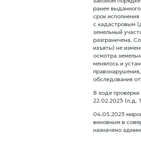
законом порядке
ранее выданного 
срок исполнения 
с кадастровым (
земельный участо
разграничена. С
изъяты) не изме
осмотра земельн
менялось и уста
правонарушения,
обследования от 
В ходе проверки
22.02.2023 (л.д. 
04.05.2023 миро
виновным в сове
назначено админи