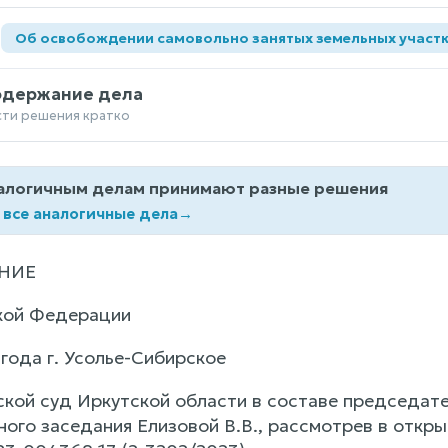
а
Об освобождении самовольно занятых земельных участ
одержание дела
сти решения кратко
алогичным делам принимают разные решения
 все аналогичные дела
→
НИЕ
кой Федерации
года г. Усолье-Сибирское
ской суд Иркутской области в составе председате
ного заседания Елизовой В.В., рассмотрев в отк