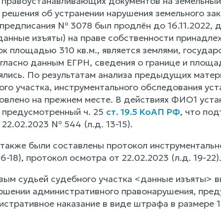
 правоустанавливающих документов на земельный 
решения об устранении нарушения земельного зако
предписания № 3078 был продлён до 16.11.2022, д
данные изъяты) на праве собственности принадл
к площадью 310 кв.м., является землями, государ
огласно данным ЕГРН, сведения о границе и площа
нялись. По результатам анализа предыдущих матер
ого участка, инструментального обследования уст
новлено на прежнем месте. В действиях ФИО1 уст
 предусмотренный ч. 25
ст. 19.5 КоАП РФ
, что по
22.02.2023 № 544 (л.д. 13-15).
 также были составлены протокол инструментальн
16-18), протокол осмотра от 22.02.2023 (л.д. 19-22)
вым судьей судебного участка <данные изъяты> 
ршении административного правонарушения, пред
стративное наказание в виде штрафа в размере 10 