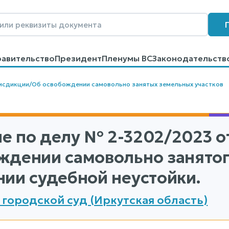
равительство
Президент
Пленумы ВС
Законодательств
говоров
Контакты
Помощь
Поиск
исдикции
/
Об освобождении самовольно занятых земельных участков
е по делу
№ 2-3202/2023
от
ждении самовольно занятого
нии судебной неустойки.
 городской суд (Иркутская область)