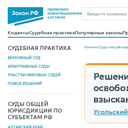
Кодексы
Судебная практика
Популярные законы
П
Калькуляторы
Справочные материалы
Образцы до
СУДЕБНАЯ ПРАКТИКА
Начало
/
Суды общей юр
ВЕРХОВНЫЙ СУД
АРБИТРАЖНЫЕ СУДЫ
Решени
УЧАСТКИ МИРОВЫХ СУДЕЙ
ПОИСК РЕШЕНИЙ
освобо
взыска
СУДЫ ОБЩЕЙ
ЮРИСДИКЦИИ ПО
Усольский
СУБЪЕКТАМ РФ
АЛТАЙСКИЙ КРАЙ