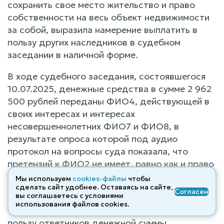
сохранить свое место жительство и право
собственности на весь объект недвижимости
за собой, выразила намерение выплатить в
пользу других наследников в судебном
заседании в наличной форме.
В ходе судебного заседания, состоявшегося
10.07.2025, денежные средства в сумме 2 962
500 рублей переданы ФИО4, действующей в
своих интересах и интересах
несовершеннолетних ФИО7 и ФИО8, в
результате опроса которой под аудио
протокол на вопросы суда показала, что
претензий к ФИО2 не имеет, равно как и право
притязаний на спорный объект недвижимости.
Мы используем
cookies-файлы
чтобы
сделать сайт удобнее. Оставаясь на сайте,
Согласен
вы соглашаетесь с условиями
При таких обстоятельствах, суд полагает,
использования файлов cооkies.
требования истца в части взыскания с истца в
пользу ответчиков денежной суммы,