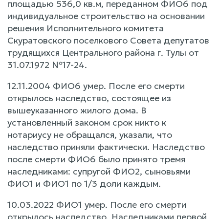
площадью 536,0 кв.м, переданном ФИО6 под
индивидуальное строительство на основании
решения Исполнительного комитета
Скуратовского поселкового Совета депутатов
трудящихся Центрального района г. Тулы от
31.07.1972 №17-24.
12.11.2004 ФИО6 умер. После его смерти
открылось наследство, состоящее из
вышеуказанного жилого дома. В
установленный законом срок никто к
нотариусу не обращался, указали, что
наследство приняли фактически. Наследство
после смерти ФИО6 было принято тремя
наследниками: супругой ФИО2, сыновьями
ФИО1 и ФИО1 по 1/3 доли каждым.
10.03.2022 ФИО1 умер. После его смерти
открылось наследство. Наследниками первой