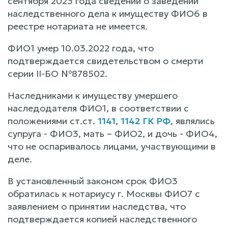
сентября 2023 года сведений о заведении
наследственного дела к имуществу ФИО6 в
реестре нотариата не имеется.
ФИО1 умер 10.03.2022 года, что
подтверждается свидетельством о смерти
серии II-БО №878502.
Наследниками к имуществу умершего
наследодателя ФИО1, в соответствии с
положениями ст.ст.
1141
,
1142 ГК РФ
, являлись
супруга - ФИО3, мать – ФИО2, и дочь - ФИО4,
что не оспаривалось лицами, участвующими в
деле.
В установленный законом срок ФИО3
обратилась к нотариусу г. Москвы ФИО7 с
заявлением о принятии наследства, что
подтверждается копией наследственного