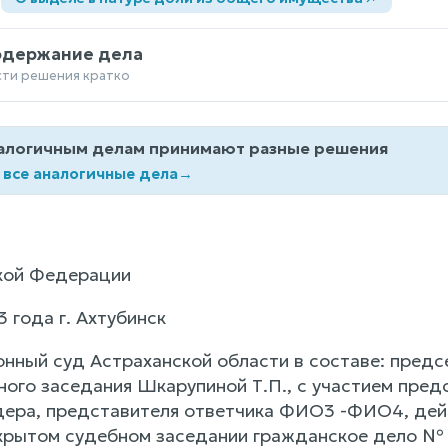
одержание дела
сти решения кратко
алогичным делам принимают разные решения
 все аналогичные дела
→
кой Федерации
3 года г. Ахтубинск
онный суд Астраханской области в составе: пред
ного заседания Шкарупиной Т.П., с участием пре
дера, представителя ответчика ФИО3 -ФИО4, дей
крытом судебном заседании гражданское дело № 