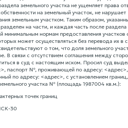
раздела земельного участка не ущемляет права от
обственности на земельный участок, не нарушае
ания земельным участком. Таким образом, указанн
разделен на части, и каждая часть после раздела
 минимальным нормам предоставления участков с
оторых может осуществляться без перевода их в с
свидетельствуют о том, что доля земельного учас
ре. В связи с отсутствием соглашения между стор
иться в суд с настоящим иском. Просил суд выд
>, паспорт №, проживающей по адресу: <адрес>
нный по адресу: <адрес>, с установлением границ,
земельного участка № (площадь 1987004 кв.м.):
актерных точек границ
МСК-30