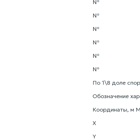
№
№
№
№
№
№
По 1\8 доле спо
Обозначение хар
Координаты, м 
X
Y