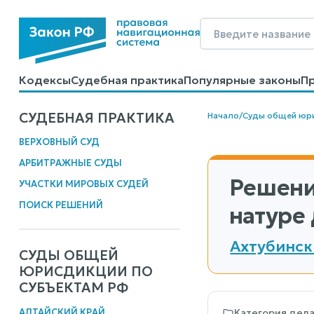
Кодексы
Судебная практика
Популярные законы
П
Калькуляторы
Справочные материалы
Образцы до
СУДЕБНАЯ ПРАКТИКА
Начало
/
Суды общей юр
ВЕРХОВНЫЙ СУД
АРБИТРАЖНЫЕ СУДЫ
Решени
УЧАСТКИ МИРОВЫХ СУДЕЙ
ПОИСК РЕШЕНИЙ
натуре
Ахтубинск
СУДЫ ОБЩЕЙ
ЮРИСДИКЦИИ ПО
СУБЪЕКТАМ РФ
АЛТАЙСКИЙ КРАЙ
Категория дел