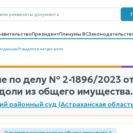
равительство
Президент
Пленумы ВС
Законодательств
говоров
Контакты
Помощь
Поиск
исдикции
/
О выделе в натуре доли
е по делу
№ 2-1896/2023
от
 доли из общего имущества.
ий районный суд (Астраханская област
а
О выделе в натуре доли из общего имущества