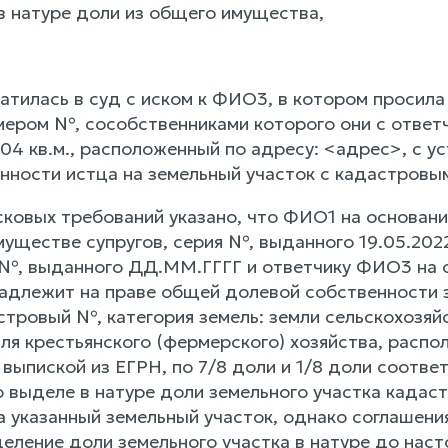
 натуре доли из общего имущества,
тилась в суд с иском к ФИО3, в котором просила 
ером №, сособственниками которого они с ответ
4 кв.м., расположенный по адресу: <адрес>, с ус
нности истца на земельный участок с кадастров
сковых требований указано, что ФИО1 на основани
уществе супругов, серия №, выданного 19.05.2022
я №, выданного ДД.ММ.ГГГГ и ответчику ФИО3 на о
адлежит на праве общей долевой собственности 
астровый №, категория земель: земли сельскохозя
ля крестьянского (фермерского) хозяйства, распо
выпиской из ЕГРН, по 7/8 доли и 1/8 доли соотве
 выделе в натуре доли земельного участка када
а указанный земельный участок, однако соглашени
деление доли земельного участка в натуре до нас