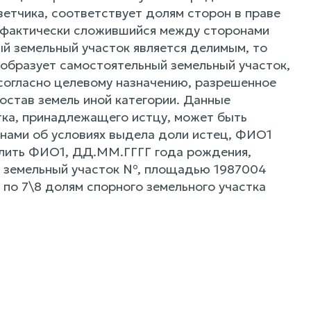
ветчика, соответствует долям сторон в праве
т фактически сложившийся между сторонами
ый земельный участок является делимым, то
 образует самостоятельный земельный участок,
огласно целевому назначению, разрешенное
остав земель иной категории. Данные
тка, принадлежащего истцу, может быть
онами об условиях выдела доли истец, ФИО1
елить ФИО1, ДД.ММ.ГГГГ года рождения,
, земельный участок №, площадью 1987004
 по 7\8 долям спорного земельного участка