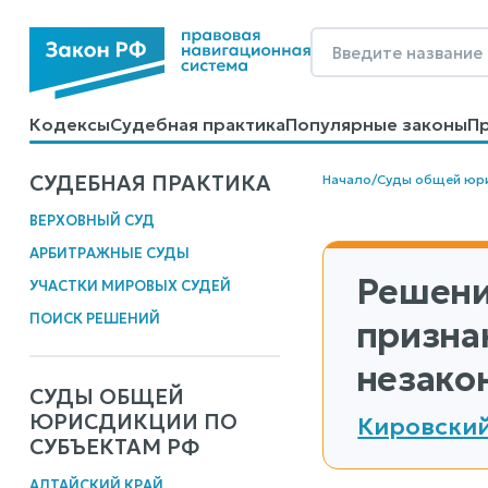
Кодексы
Судебная практика
Популярные законы
П
Калькуляторы
Справочные материалы
Образцы до
СУДЕБНАЯ ПРАКТИКА
Начало
/
Суды общей юр
ВЕРХОВНЫЙ СУД
АРБИТРАЖНЫЕ СУДЫ
Решени
УЧАСТКИ МИРОВЫХ СУДЕЙ
ПОИСК РЕШЕНИЙ
призна
незако
СУДЫ ОБЩЕЙ
ЮРИСДИКЦИИ ПО
Кировский
СУБЪЕКТАМ РФ
АЛТАЙСКИЙ КРАЙ