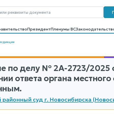
равительство
Президент
Пленумы ВС
Законодательств
говоров
Контакты
Помощь
Поиск
исдикции
е по делу
№ 2А-2723/2025
о
нии ответа органа местного
нным.
 районный суд г. Новосибирска (Новос