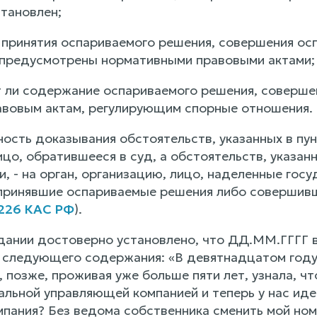
становлен;
я принятия оспариваемого решения, совершения осп
 предусмотрены нормативными правовыми актами;
т ли содержание оспариваемого решения, соверше
вовым актам, регулирующим спорные отношения.
ость доказывания обстоятельств, указанных в пунк
ицо, обратившееся в суд, а обстоятельств, указанны
и, - на орган, организацию, лицо, наделенные го
принявшие оспариваемые решения либо совершивш
 226 КАС РФ
).
дании достоверно установлено, что ДД.ММ.ГГГГ 
ледующего содержания: «В девятнадцатом году 
 позже, проживая уже больше пяти лет, узнала, чт
альной управляющей компанией и теперь у нас иде
пания? Без ведома собственника сменить мой ном