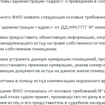
 главы администрации <адрес> о приведении в со
нного ФИО заявила следующие исковые требовани
ет администрации <адрес> от ДД.ММ.ГГГГ № неза
тчика предоставить объективную информацию, когд
ринадлежащего истцу на праве собственности по
ом собственник помещения;
тчика устранить данную нумерацию помещений, пр
 восстановить прежнюю нумерацию, указав номер 
ающих документов истца на данное жилое помещ
ветчика в пользу истца компенсацию морального в
дании ФИО отказалась от исковых требований № 
ный отказ судом принят, производство по делу в 
ния истец и его представитель в судебном заседа