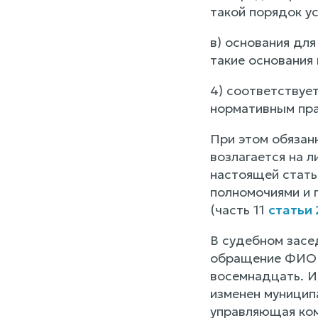
такой порядок у
в) основания дл
такие основания
4) соответствуе
нормативным пра
При этом обязанн
возлагается на л
настоящей стать
полномочиями и 
(часть 11
статьи
В судебном засе
обращение ФИО с
восемнадцать. И,
изменен муницип
управляющая ком