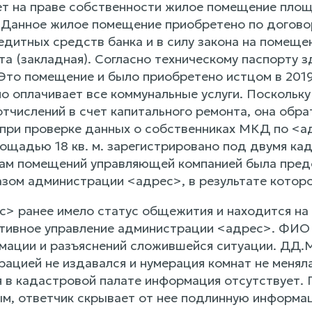
ет на праве собственности жилое помещение площа
Данное жилое помещение приобретено по догово
едитных средств банка и в силу закона на помещ
та (закладная). Согласно техническому паспорту 
то помещение и было приобретено истцом в 2019 
но оплачивает все коммунальные услуги. Поскольк
 отчислений в счет капитального ремонта, она об
 при проверке данных о собственниках МКД по <а
щадью 18 кв. м. зарегистрировано под двумя кад
ам помещений управляющей компанией была пред
зом администрации <адрес>, в результате котор
с> ранее имело статус общежития и находится на
тивное управление администрации <адрес>. ФИО
мации и разъяснений сложившейся ситуации. ДД.М
рацией не издавался и нумерация комнат не меня
 в кадастровой палате информация отсутствует.
ым, ответчик скрывает от нее подлинную информа