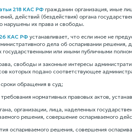
атьи 218 КАС РФ
гражданин организация, иные лиц
ний, действий (бездействия) органа государствен
о нарушены их права и свободы.
226 КАС РФ
устанавливает, что если иное не пред
министративного дела об оспаривании решения, де
х государственными или иными публичными полном
рава, свободы и законные интересы административ
сов которых подано соответствующее администра
 сроки обращения в суд;
 требования нормативных правовых актов, устана
ргана, организации, лица, наделенных государств
ваемого решения, совершение оспариваемого дейс
тия оспариваемого решения, совершения оспаривае