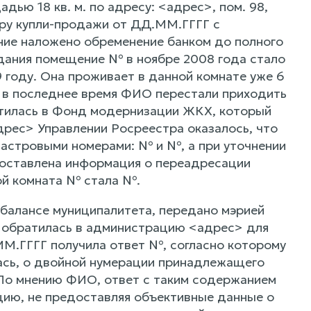
дью 18 кв. м. по адресу: <адрес>, пом. 98,
ру купли-продажи от ДД.ММ.ГГГГ с
ение наложено обременение банком до полного
здания помещение № в ноябре 2008 года стало
году. Она проживает в данной комнате уже 6
у в последнее время ФИО перестали приходить
ратилась в Фонд модернизации ЖКХ, который
дрес> Управлении Росреестра оказалось, что
астровыми номерами: № и №, а при уточнении
оставлена информация о переадресации
ой комната № стала №.
 балансе муниципалитета, передано мэрией
 обратилась в администрацию <адрес> для
М.ГГГГ получила ответ №, согласно которому
лась, о двойной нумерации принадлежащего
 По мнению ФИО, ответ с таким содержанием
цию, не предоставляя объективные данные о