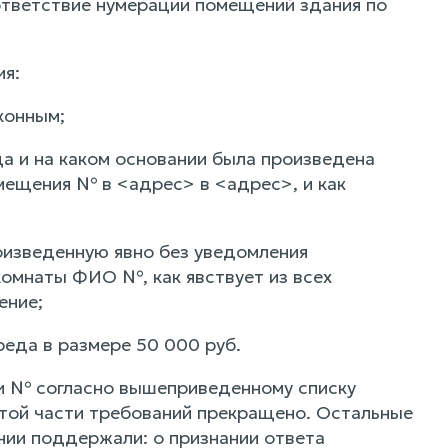
ответствие нумерации помещений здания по
я:
конным;
а и на каком основании была произведена
мещения № в <адрес> в <адрес>, и как
оизведенную явно без уведомления
комнаты ФИО №, как явствует из всех
ение;
реда в размере 50 000 руб.
и № согласно вышеприведенному списку
этой части требований прекращено. Остальные
нии поддержали: о признании ответа