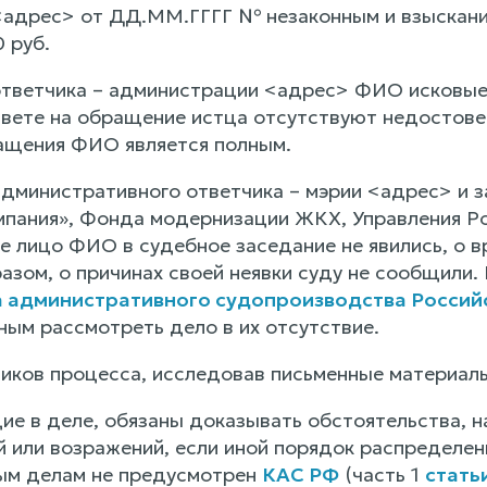
адрес> от ДД.ММ.ГГГГ № незаконным и взыскании
 руб.
тветчика – администрации <адрес> ФИО исковые т
вете на обращение истца отсутствуют недостове
ащения ФИО является полным.
дминистративного ответчика – мэрии <адрес> и 
пания», Фонда модернизации ЖКХ, Управления Ро
е лицо ФИО в судебное заседание не явились, о 
зом, о причинах своей неявки суду не сообщили. 
а административного судопроизводства Росси
ным рассмотреть дело в их отсутствие.
иков процесса, исследовав письменные материал
ие в деле, обязаны доказывать обстоятельства, н
й или возражений, если иной порядок распределен
ым делам не предусмотрен
КАС РФ
(часть 1
стать