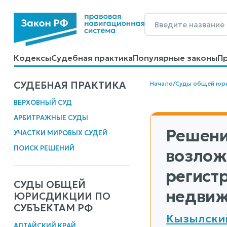
Кодексы
Судебная практика
Популярные законы
П
Калькуляторы
Справочные материалы
Образцы до
СУДЕБНАЯ ПРАКТИКА
Начало
/
Суды общей юр
ВЕРХОВНЫЙ СУД
АРБИТРАЖНЫЕ СУДЫ
Решени
УЧАСТКИ МИРОВЫХ СУДЕЙ
ПОИСК РЕШЕНИЙ
возлож
регист
СУДЫ ОБЩЕЙ
недвиж
ЮРИСДИКЦИИ ПО
СУБЪЕКТАМ РФ
Кызылский
АЛТАЙСКИЙ КРАЙ