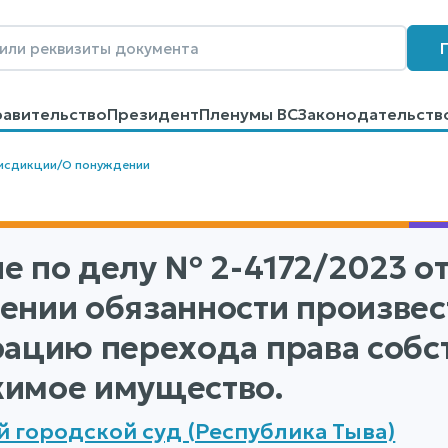
равительство
Президент
Пленумы ВС
Законодательств
говоров
Контакты
Помощь
Поиск
исдикции
/
О понуждении
е по делу
№ 2-4172/2023
от
ении обязанности произвес
рацию перехода права собс
имое имущество.
 городской суд (Республика Тыва)