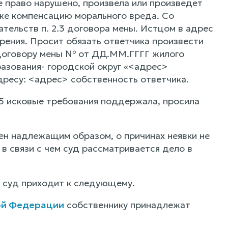
е право нарушено, произвела или произведет
кже компенсацию морального вреда. Со
тельств п. 2.3 договора мены. Истцом в адрес
рения. Просит обязать ответчика произвести
 договору мены № от ДД.ММ.ГГГГ жилого
азования- городской округ «<адрес>
дресу: <адрес> собственность ответчика.
5 исковые требования поддержала, просила
ен надлежащим образом, о причинах неявки не
в связи с чем суд рассматривается дело в
, суд приходит к следующему.
ой Федерации
собственнику принадлежат