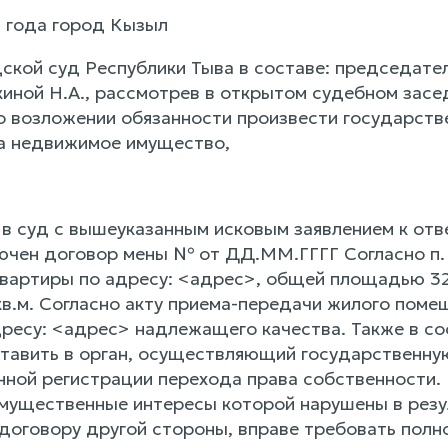
3 года город Кызыл
ской суд Республики Тыва в составе: председател
киной Н.А., рассмотрев в открытом судебном засе
 возложении обязанности произвести государств
а недвижимое имущество,
в суд с вышеуказанным исковым заявлением к отве
ючен договор мены № от ДД.ММ.ГГГГ Согласно п. 1
квартиры по адресу: <адрес>, общей площадью 32,
в.м. Согласно акту приема-передачи жилого поме
ресу: <адрес> надлежащего качества. Также в соо
тавить в орган, осуществляющий государственн
ной регистрации перехода права собственности. В
мущественные интересы которой нарушены в резу
 договору другой стороны, вправе требовать полн