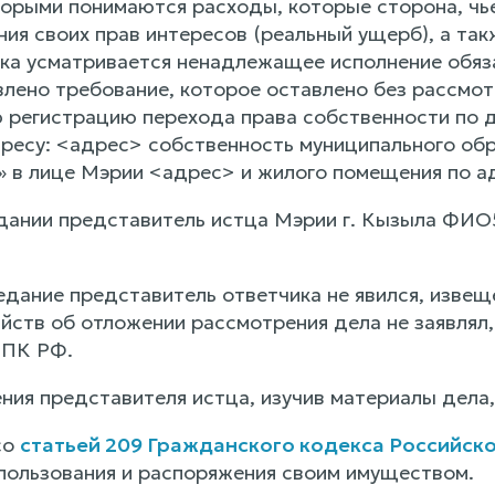
торыми понимаются расходы, которые сторона, чь
ния своих прав интересов (реальный ущерб), а та
ка усматривается ненадлежащее исполнение обяза
влено требование, которое оставлено без рассмот
 регистрацию перехода права собственности по
ресу: <адрес> собственность муниципального обр
» в лице Мэрии <адрес> и жилого помещения по а
дании представитель истца Мэрии г. Кызыла ФИО
едание представитель ответчика не явился, извещ
ств об отложении рассмотрения дела не заявлял, 
ГПК РФ.
ния представителя истца, изучив материалы дела
со
статьей 209 Гражданского кодекса Российск
 пользования и распоряжения своим имуществом.