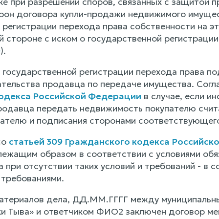
ке при разрешении споров, связанных с защитой п
орон договора купли-продажи недвижимого имущес
 регистрации перехода права собственности на эт
й стороне с иском о государственной регистрации
Ф
).
о государственной регистрации перехода права п
ательства продавца по передаче имущества. Согла
одекса Российской Федерации
в случае, если и
родавца передать недвижимость покупателю счита
ателю и подписания сторонами соответствующего
со
статьей 309 Гражданского кодекса Российск
лежащим образом в соответствии с условиями обяз
а при отсутствии таких условий и требований - в
требованиями.
материалов дела, ДД.ММ.ГГГГ между муниципальн
 Тыва» и ответчиком ФИО2 заключен договор мены 