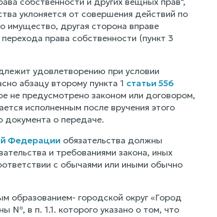
рава собственности и других вещных прав",
тва уклоняется от совершения действий по
о имущество, другая сторона вправе
 перехода права собственности (пункт 3
одлежит удовлетворению при условии
сно абзацу второму пункта 1
статьи 556
ное не предусмотрено законом или договором,
ется исполненным после вручения этого
 документа о передаче.
ой Федерации
обязательства должны
ательства и требованиями закона, иных
 соответствии с обычаями или иными обычно
ым образованием- городской округ «Город
№, в п. 1.1. которого указано о том, что