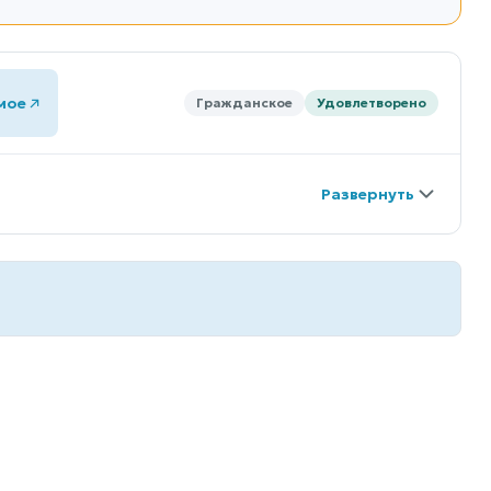
мое
Гражданское
Удовлетворено