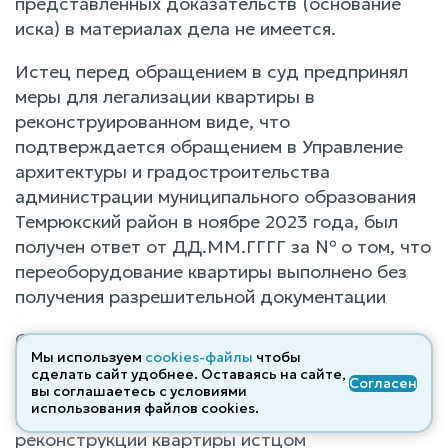
представленных доказательств (основание
иска) в материалах дела не имеется.
Истец перед обращением в суд предпринял
меры для легализации квартиры в
реконструированном виде, что
подтверждается обращением в Управление
архитектуры и градостроительства
администрации муниципального образования
Темрюкский район в ноябре 2023 года, был
получен ответ от ДД.ММ.ГГГГ за № о том, что
переоборудование квартиры выполнено без
получения разрешительной документации
Оценивая представленные доказательства в
Мы используем
cookies-файлы
чтобы
совокупности с материалами дела, принимая
сделать сайт удобнее. Оставаясь на сайте,
Согласен
во внимание заключение эксперта ФИО2 № от
вы соглашаетесь с условиями
использования файлов cооkies.
ДД.ММ.ГГГГ, суд приходит к выводу, что при
реконструкции квартиры истцом