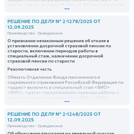
<дата> <дата>. в сумме 58 737 руб. 88 коп. (пятьдесят
...
восемь тысяч семьсот тридцать семь рублей
восемьдесят восемь копеек)
РЕШЕНИЕ ПО ДЕЛУ № 2-1278/2025 ОТ
12.09.2025
Производство - Гражданское
О признании незаконным решения об отказе в
установлении досрочной страховой пенсии по
старости, включении периодов работы в
специальный стаж, назначении досрочной
страховой пенсии по старости
Резолютивная часть
Обязать Отделение Фонда пенсионного и
социального страхования Российской Федерации по
<адрес> включить в специальный стаж <ФИО>
<ФИО>, <дата> года рождения, периоды работы: с
<дата> по <дата> в должности <ФИО> <ФИО>
...
РЕШЕНИЕ ПО ДЕЛУ № 2-1248/2025 ОТ
12.09.2025
Производство - Гражданское
Об обращении взыскания на земельный участок