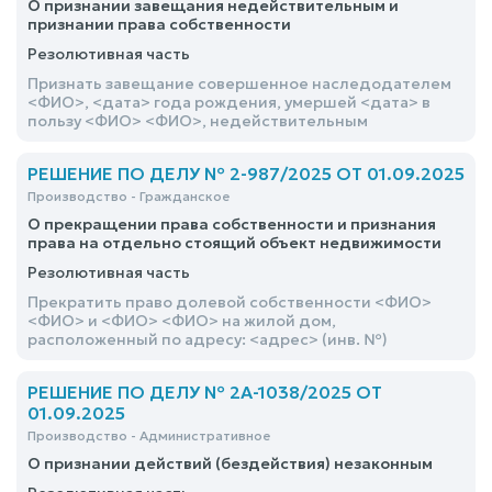
О признании завещания недействительным и
тысяча восемьсот) рублей
признании права собственности
Резолютивная часть
Признать завещание совершенное наследодателем
<ФИО>, <дата> года рождения, умершей <дата> в
пользу <ФИО> <ФИО>, недействительным
РЕШЕНИЕ ПО ДЕЛУ № 2-987/2025 ОТ 01.09.2025
Производство - Гражданское
О прекращении права собственности и признания
права на отдельно стоящий объект недвижимости
Резолютивная часть
Прекратить право долевой собственности <ФИО>
<ФИО> и <ФИО> <ФИО> на жилой дом,
расположенный по адресу: <адрес> (инв. №)
РЕШЕНИЕ ПО ДЕЛУ № 2А-1038/2025 ОТ
01.09.2025
Производство - Административное
О признании действий (бездействия) незаконным