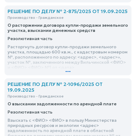
РЕШЕНИЕ ПО ДЕЛУ № 2-875/2025 ОТ 19.09.2025
Производство - Гражданское
О расторжении договора купли-продажи земельного
участка, взыскании денежных средств
Резолютивная часть
Расторгнуть договор купли-продажи земельного
участка, площадью 600 кв.м., с кадастровым номером
№, расположенного по адресу: <адрес>, <адрес>»,
участок №, заключенного между Вильчинской <ФИО>
и <ФИО> <ФИО> №) от <дата>
...
РЕШЕНИЕ ПО ДЕЛУ № 2-1096/2025 ОТ
19.09.2025
Производство - Гражданское
О взыскании задолженности по арендной плате
Резолютивная часть
Взыскать с <ФИО> <ФИО> в пользу Министерства
природных ресурсов и экологии <адрес>
задолженность по арендной плате в областной
бюджет по договору аренды лесного участка № от