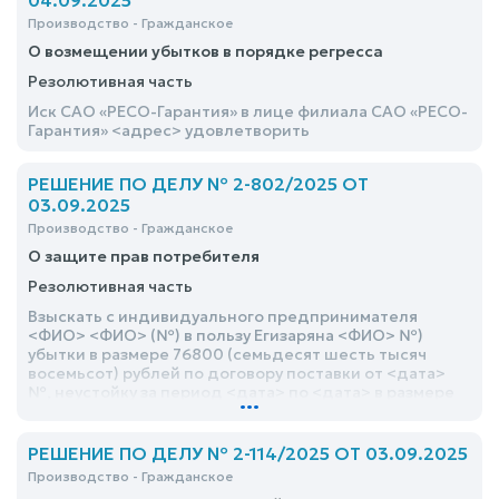
04.09.2025
Производство - Гражданское
О возмещении убытков в порядке регресса
Резолютивная часть
Иск САО «РЕСО-Гарантия» в лице филиала САО «РЕСО-
Гарантия» <адрес> удовлетворить
РЕШЕНИЕ ПО ДЕЛУ № 2-802/2025 ОТ
03.09.2025
Производство - Гражданское
О защите прав потребителя
Резолютивная часть
Взыскать с индивидуального предпринимателя
<ФИО> <ФИО> (№) в пользу Егизаряна <ФИО> №)
убытки в размере 76800 (семьдесят шесть тысяч
восемьсот) рублей по договору поставки от <дата>
№, неустойку за период <дата> по <дата> в размере
...
76800 (семьдесят шесть тысяч восемьсот) рублей,
компенсацию морального вреда в размере 10000
(десять тысяч) рублей, и штраф за несоблюдение в
РЕШЕНИЕ ПО ДЕЛУ № 2-114/2025 ОТ 03.09.2025
добровольном порядке удовлетворения требований
Производство - Гражданское
потребителя в размере 81800 (восемьдесят одна