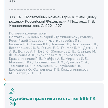
<1>.
--------------------------------
<1> См.: Постатейный комментарий к Жилищному
кодексу Российской Федерации / Под ред. П.В.
Крашенинникова. С. 422 - 427.
Источник комментария:
Постатейный комментарий к Гражданскому кодексу
Российской Федерации, части второй: в 3 т .
Баринов Н.А., Беляев К.П., Вавилин Е.В., Вершинина Е. В.,
Всеволожский К. В., Гетман Е. С., Гонгало Б. М., Демкина
А. В., Долгов А. Г., Ем В. С., Жернаков Д. В., Казанцев М.
Ф., Киселев А. В., Кириллова М. Я., Коновалов А. В.,
Крашенинников П. В., Майфат А. В., Миронов И. Б.,
Михеева Л. Ю., Попондопуло В. Ф., Рузакова О. А.,
Телюкина М. В., Челышев М. Ю., Чубаров В. В.,
Шилохвост О. Ю.; под ред. П.В. Крашенинникова
М.: Статут, 2011. Т. 1 .
Судебная практика по статье 686 ГК
РФ