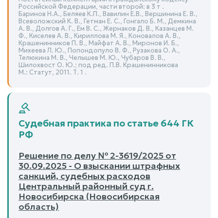
Российской Федерации, части второй: в 3 т .
Баринов Н.А., Беляев К.П., Вавилин Е.В., Вершинина Е. В.,
Всеволожский К. В., Гетман Е. С., Гонгало Б. М., Демкина
А. В., Долгов А. Г., Ем В. С., Жернаков Д. В., Казанцев М.
Ф., Киселев А. В., Кириллова М. Я., Коновалов А. В.,
Крашенинников П. В., Майфат А. В., Миронов И. Б.,
Михеева Л. Ю., Попондопуло В. Ф., Рузакова О. А.,
Телюкина М. В., Челышев М. Ю., Чубаров В. В.,
Шилохвост О. Ю.; под ред. П.В. Крашенинникова
М.: Статут, 2011. Т. 1 .
Судебная практика по статье 644 ГК
РФ
Решение по делу № 2-3619/2025 от
30.09.2025 - О взыскании штрафных
санкций, судебных расходов
Центральный районный суд г.
Новосибирска (Новосибирская
область)