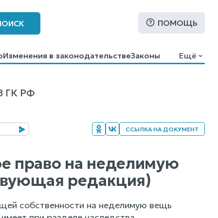
ПОМОЩЬ
ПОИСК
о
Изменения в законодательстве
Законы
Ещё
8 ГК РФ
ССЫЛКА НА ДОКУМЕНТ
ое право на неделимую
ствующая редакция)
бщей собственности на неделимую вещь
, имеет при разделе наследства