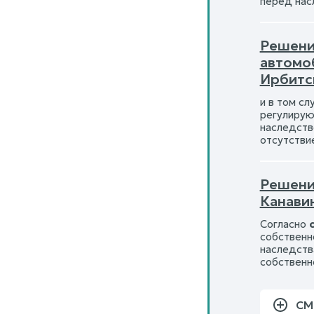
перед нас
Решение
автомо
Ирбитс
и в том с
регулирую
наследств
отсутстви
Решени
Канави
Согласно
собственн
наследств
собственн
СМ