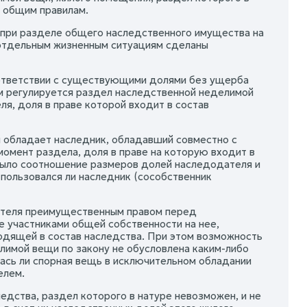
о общим правилам.
при разделе общего наследственного имущества на
отдельным жизненным ситуациям сделаны
ответствии с существующими долями без ущерба
ом регулируется раздел наследственной неделимой
я, доля в праве которой входит в состав
м обладает наследник, обладавший совместно с
мент раздела, доля в праве на которую входит в
 было соотношение размеров долей наследодателя и
пользовался ли наследник (сособственник
дателя преимущественным правом перед
е участниками общей собственности на нее,
одящей в состав наследства. При этом возможность
лимой вещи по закону не обусловлена каким-либо
лась ли спорная вещь в исключительном обладании
елем.
дства, раздел которого в натуре невозможен, и не