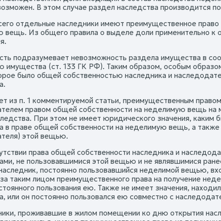
возможен. В этом случае раздел наследства производится п
его отдельные наследники имеют преимущественное право 
 вещь. Из общего правила о выделе доли применительно к 
я.
ть подразумевает невозможность раздела имущества в со
ю имущества (ст. 133 ГК РФ). Таким образом, особым образ
орое было общей собственностью наследника и наследодател
а.
ет из п. 1 комментируемой статьи, преимущественным право
телем правом общей собственности на неделимую вещь на мо
следства. При этом не имеет юридического значения, каким
а в праве общей собственности на неделимую вещь, а также 
теля) этой вещью.
сутствии права общей собственности наследника и наследо
ами, не пользовавшимися этой вещью и не являвшимися ране
наследник, постоянно пользовавшийся неделимой вещью, вх
 за таким лицом преимущественного права на получение неде
стоянного пользования ею. Также не имеет значения, находи
а, или он постоянно пользовался ею совместно с наследодат
ники, проживавшие в жилом помещении ко дню открытия насле