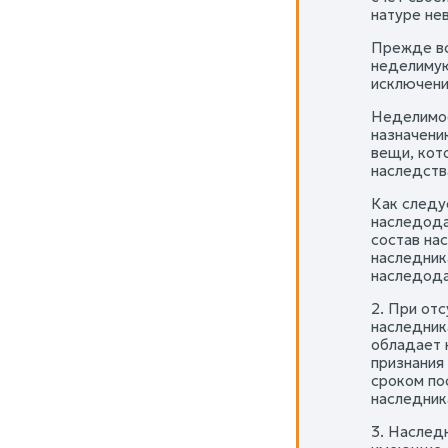
натуре не
Прежде вс
неделимую
исключени
Неделимос
назначени
вещи, кот
наследств
Как следу
наследода
состав на
наследник
наследода
2. При от
наследник
обладает 
признания
сроком по
наследник
3. Наслед