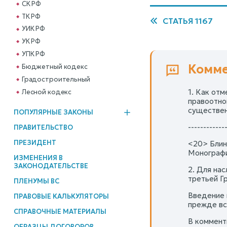
СК РФ
ТК РФ
СТАТЬЯ 1167
УИК РФ
УК РФ
УПК РФ
Комме
Бюджетный кодекс
Градостроительный
1. Как от
Лесной кодекс
правоотно
существен
ПОПУЛЯРНЫЕ ЗАКОНЫ
------------
ПРАВИТЕЛЬСТВО
ПРЕЗИДЕНТ
<20> Блин
Монография
ИЗМЕНЕНИЯ В
ЗАКОНОДАТЕЛЬСТВЕ
2. Для на
третьей Г
ПЛЕНУМЫ ВС
Введение 
ПРАВОВЫЕ КАЛЬКУЛЯТОРЫ
прежде вс
СПРАВОЧНЫЕ МАТЕРИАЛЫ
В коммент
ОБРАЗЦЫ ДОГОВОРОВ