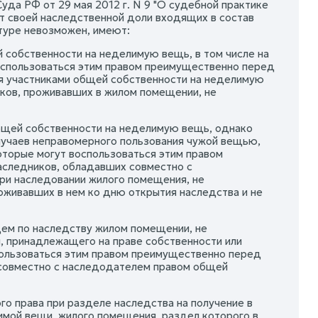
уда РФ от 29 мая 2012 г. N 9 "О судебной практике
ет своей наследственной доли входящих в состав
туре невозможен, имеют:
 собственности на неделимую вещь, в том числе на
оспользоваться этим правом преимущественно перед
я участниками общей собственности на неделимую
иков, проживавших в жилом помещении, не
общей собственности на неделимую вещь, однако
лучаев неправомерного пользования чужой вещью,
оторые могут воспользоваться этим правом
аследников, обладавших совместно с
ри наследовании жилого помещения, не
оживавших в нем ко дню открытия наследства и не
щем по наследству жилом помещении, не
, принадлежащего на праве собственности или
пользоваться этим правом преимущественно перед
 совместно с наследодателем правом общей
о права при разделе наследства на получение в
имой вещи, жилого помещения, раздел которого в