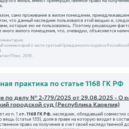
ругого жилья, имеют преимущественное право на получение 
я.
азом, само проживание в жилом помещении, принадлежавшем
 том, что данный наследник пользовался этой вещью и, след
ами, которые ею не пользовались. Поэтому решающим факт
е иного жилого помещения, что, очевидно, объясняется нали
омментария:
й комментарий к части третьей Гражданского кодекса Российско
.
ьтантПлюс. 2018 .
ная практика по статье 1168 ГК РФ
е по делу № 2-779/2025 от 29.08.2025 - О
кий городской суд (Республика Карелия)
т из п. 1
ст. 1168 ГК РФ
, наследник, обладавший совместно
 вещь (статья 133), доля в праве на которую входит в соста
твенное право на получение в счет своей наследственной д