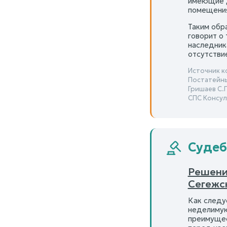
имеющие д
помещени
Таким обр
говорит о
наследник
отсутстви
Источник к
Постатейны
Гришаев С.П
СПС Консул
Судеб
Решени
Сегежс
Как следуе
неделимую
преимущес