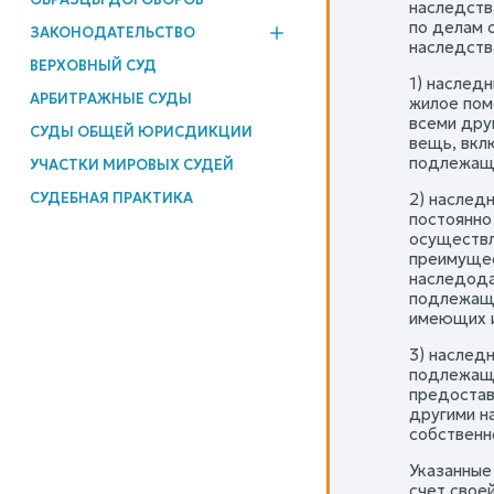
наследств
по делам 
ЗАКОНОДАТЕЛЬСТВО
наследств
ВЕРХОВНЫЙ СУД
1) наслед
АРБИТРАЖНЫЕ СУДЫ
жилое пом
всеми дру
СУДЫ ОБЩЕЙ ЮРИСДИКЦИИ
вещь, вкл
подлежаще
УЧАСТКИ МИРОВЫХ СУДЕЙ
СУДЕБНАЯ ПРАКТИКА
2) наслед
постоянно
осуществл
преимущес
наследода
подлежаще
имеющих и
3) наслед
подлежаще
предостав
другими н
собственн
Указанные
счет свое