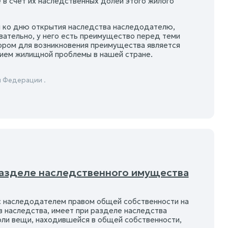
в счет их наследственных долей этого жилого
 ко дню открытия наследства наследодателю,
овательно, у него есть преимущество перед теми
ором для возникновения преимущества является
чием жилищной проблемы в нашей стране.
й Федерации .
 разделе наследственного имущества
 с наследодателем правом общей собственности на
в наследства, имеет при разделе наследства
оли вещи, находившейся в общей собственности,