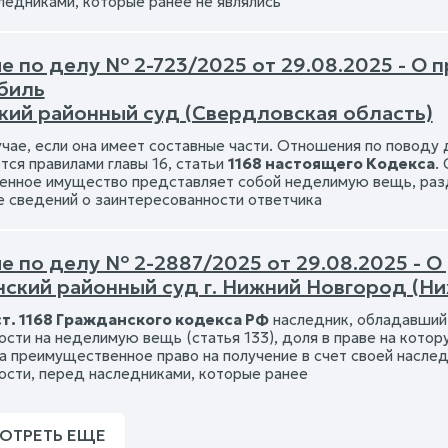
ледниками, которые ранее не являлись
 по делу № 2-723/2025 от 29.08.2025 - О 
биль
кий районный суд (Свердловская область)
лучае, если она имеет составные части. Отношения по поводу
тся правилами главы 16, статьи
1168 настоящего Кодекса
.
енное имущество представляет собой неделимую вещь, разд
е сведений о заинтересованности ответчика
е по делу № 2-2887/2025 от 29.08.2025 - 
нский районный суд г. Нижний Новгород (Н
ст. 1168 Гражданского кодекса РФ
наследник, обладавший
ости на неделимую вещь (статья 133), доля в праве на котор
а преимущественное право на получение в счет своей насле
ости, перед наследниками, которые ранее
ОТРЕТЬ ЕЩЕ