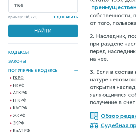
преимуществен
собственности, 
пример: 116,271,...
+ ДОБАВИТЬ
от того, пользов
2. Наследник, п
при разделе нас
перед наследник
КОДЕКСЫ
на нее.
ЗАКОНЫ
ПОПУЛЯРНЫЕ КОДЕКСЫ
3. Если в состав
ГК РФ
натуре невозмож
НК РФ
открытия наслед
АПК РФ
являющимися соб
ГПК РФ
получение в сче
КАС РФ
Обзор реда
ЖК РФ
ЗК РФ
Судебная пр
КоАП РФ