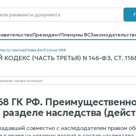
равительство
Президент
Пленумы ВС
Законодательств
говоров
Контакты
Помощь
Поиск
Часть третья
/
Глава 64
/
Статья 1168
ОДЕКС (ЧАСТЬ ТРЕТЬЯ) N 146-ФЗ, СТ. 116
168 ГК РФ. Преимущественн
 разделе наследства (дей
бладавший совместно с наследодателем правом о
ля в праве на которую входит в состав наследства