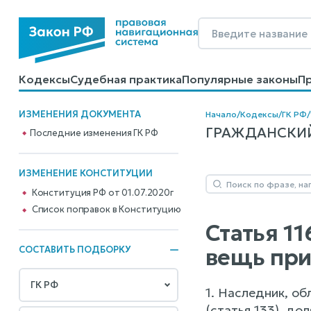
Кодексы
Судебная практика
Популярные законы
П
Калькуляторы
Справочные материалы
Образцы до
ИЗМЕНЕНИЯ ДОКУМЕНТА
Начало
/
Кодексы
/
ГК РФ
/
ГРАЖДАНСКИЙ К
Последние изменения ГК РФ
ИЗМЕНЕНИЕ КОНСТИТУЦИИ
Конституция РФ от 01.07.2020г
Cписок поправок в Конституцию
Статья 1
вещь при
СОСТАВИТЬ ПОДБОРКУ
1. Наследник, о
(статья 133), до