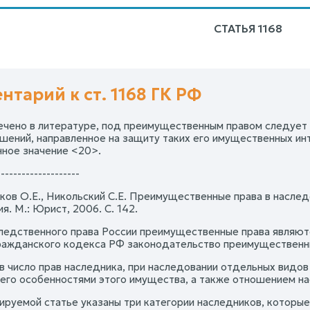
СТАТЬЯ 1168
нтарий к ст. 1168 ГК РФ
мечено в литературе, под преимущественным правом следует 
шений, направленное на защиту таких его имущественных ин
ное значение <20>.
--------------------
ков О.Е., Никольский С.Е. Преимущественные права в наслед
. М.: Юрист, 2006. С. 142.
следственного права России преимущественные права являют
ражданского кодекса РФ законодательство преимущественны
в число прав наследника, при наследовании отдельных видо
его особенностями этого имущества, а также отношением на
ируемой статье указаны три категории наследников, которы