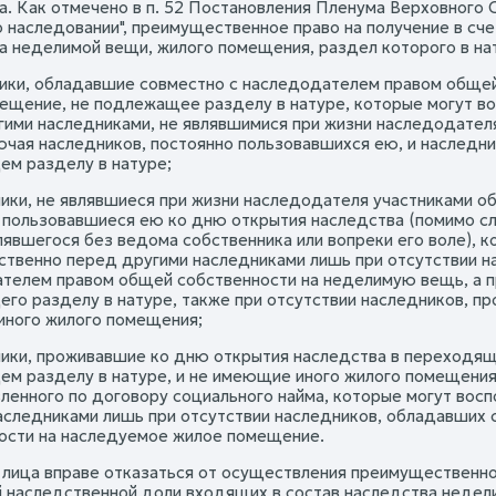
а. Как отмечено в п. 52 Постановления Пленума Верховного С
о наследовании", преимущественное право на получение в сч
а неделимой вещи, жилого помещения, раздел которого в на
ники, обладавшие совместно с наследодателем правом общей
ещение, не подлежащее разделу в натуре, которые могут в
гими наследниками, не являвшимися при жизни наследодател
ючая наследников, постоянно пользовавшихся ею, и наследн
м разделу в натуре;
ники, не являвшиеся при жизни наследодателя участниками 
 пользовавшиеся ею ко дню открытия наследства (помимо с
явшегося без ведома собственника или вопреки его воле), к
твенно перед другими наследниками лишь при отсутствии н
телем правом общей собственности на неделимую вещь, а п
го разделу в натуре, также при отсутствии наследников, пр
ного жилого помещения;
ники, проживавшие ко дню открытия наследства в переходя
м разделу в натуре, и не имеющие иного жилого помещения
ленного по договору социального найма, которые могут вос
аследниками лишь при отсутствии наследников, обладавших
ости на наследуемое жилое помещение.
 лица вправе отказаться от осуществления преимущественног
й наследственной доли входящих в состав наследства недел