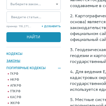
создаваемые в с
2. Картографиче
основа) является
пример: 116,271,...
+ ДОБАВИТЬ
законодательств
официальном сай
официальный сай
3. Геодезическа
КОДЕКСЫ
геодезии и карт
государственный
ЗАКОНЫ
ПОПУЛЯРНЫЕ КОДЕКСЫ
4. Для ведения 
ГК РФ
кадастровых окр
НК РФ
государственной
АПК РФ
используется ед
ГПК РФ
КАС РФ
5. Местные сист
ЖК РФ
исполнительной в