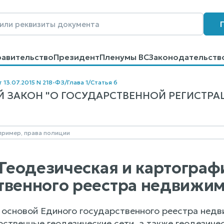
равительство
Президент
Пленумы ВС
Законодательств
говоров
Контакты
Помощь
Поиск
т 13.07.2015 N 218-ФЗ
/
Глава 1
/
Статья 6
ЗАКОН "О ГОСУДАРСТВЕННОЙ РЕГИСТРАЦИ
. Геодезическая и картогра
твенного реестра недвижи
й основой Единого государственного реестра недв
ственные геодезические сети, а также геодезичес