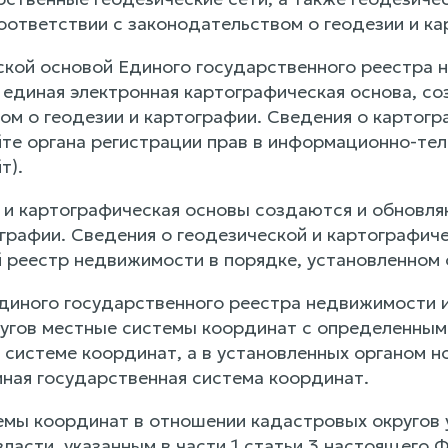
оответствии с законодательством о геодезии и ка
ской основой Единого государственного реестра 
 единая электронная картографическая основа, со
ом о геодезии и картографии. Сведения о картог
те органа регистрации прав в информационно-тел
т).
я и картографическая основы создаются и обновля
ографии. Сведения о геодезической и картографич
 реестр недвижимости в порядке, установленном 
Единого государственного реестра недвижимости 
угов местные системы координат с определенными
 системе координат, а в установленных органом н
иная государственная система координат.
емы координат в отношении кадастровых округов
ласти, указанным в части 1 статьи 3 настоящего Ф