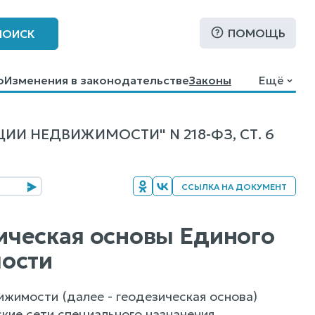
ПОМОЩЬ
ПОИСК
о
Изменения в законодательстве
Законы
Ещё
И НЕДВИЖИМОСТИ" N 218-ФЗ, СТ. 6
ССЫЛКА НА ДОКУМЕНТ
фическая основы Единого
мости
ижимости (далее - геодезическая основа)
кие сети специального назначения,