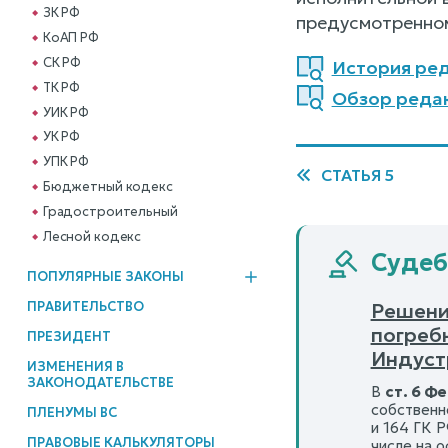
ЗК РФ
предусмотренном
КоАП РФ
СК РФ
История реда
ТК РФ
Обзор редак
УИК РФ
УК РФ
УПК РФ
СТАТЬЯ 5
Бюджетный кодекс
Градостроительный
Лесной кодекс
Судебн
ПОПУЛЯРНЫЕ ЗАКОНЫ
ПРАВИТЕЛЬСТВО
Решение
погреб
ПРЕЗИДЕНТ
Индустр
ИЗМЕНЕНИЯ В
ЗАКОНОДАТЕЛЬСТВЕ
В
ст. 6 Ф
собственно
ПЛЕНУМЫ ВС
и 164 ГК 
ПРАВОВЫЕ КАЛЬКУЛЯТОРЫ
числе на о