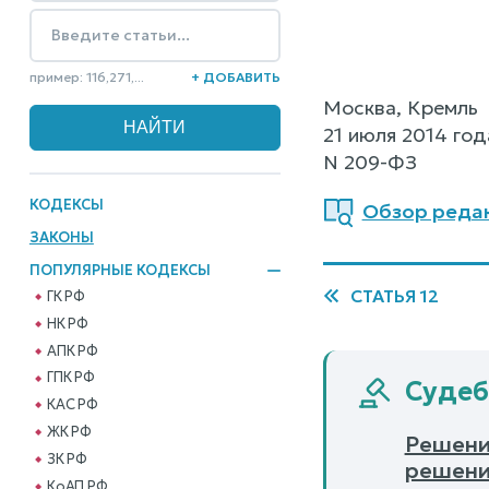
пример: 116,271,...
+ ДОБАВИТЬ
Москва, Кремль
21 июля 2014 год
N 209-ФЗ
КОДЕКСЫ
Обзор редак
ЗАКОНЫ
ПОПУЛЯРНЫЕ КОДЕКСЫ
СТАТЬЯ 12
ГК РФ
НК РФ
АПК РФ
ГПК РФ
Судеб
КАС РФ
ЖК РФ
Решени
ЗК РФ
решени
КоАП РФ