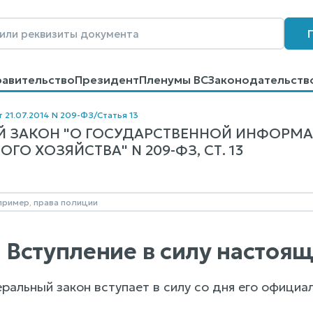
равительство
Президент
Пленумы ВС
Законодательств
говоров
Контакты
Помощь
Поиск
т 21.07.2014 N 209-ФЗ
/
Статья 13
Й ЗАКОН "О ГОСУДАРСТВЕННОЙ ИНФОРМ
О ХОЗЯЙСТВА" N 209-ФЗ, СТ. 13
3. Вступление в силу насто
альный закон вступает в силу со дня его официал