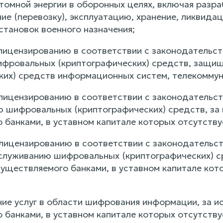
омной энергии в оборонных целях, включая разраб
ие (перевозку), эксплуатацию, хранение, ликвида
становок военного назначения;
лицензированию в соответствии с законодательс
фровальных (криптографических) средств, защи
ких) средств информационных систем, телекоммун
лицензированию в соответствии с законодательс
 шифровальных (криптографических) средств, за 
 банками, в уставном капитале которых отсутству
лицензированию в соответствии с законодательс
служиванию шифровальных (криптографических) ср
существляемого банками, в уставном капитале кот
ние услуг в области шифрования информации, за и
 банками, в уставном капитале которых отсутству