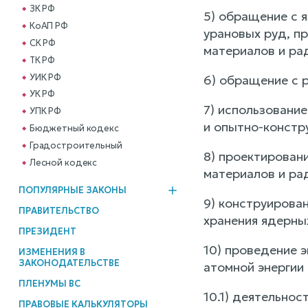
ЗК РФ
5) обращение с 
КоАП РФ
урановых руд, п
СК РФ
материалов и ра
ТК РФ
УИК РФ
6) обращение с 
УК РФ
7) использовани
УПК РФ
и опытно-констр
Бюджетный кодекс
Градостроительный
8) проектирован
Лесной кодекс
материалов и ра
ПОПУЛЯРНЫЕ ЗАКОНЫ
9) конструирова
ПРАВИТЕЛЬСТВО
хранения ядерны
ПРЕЗИДЕНТ
10) проведение 
ИЗМЕНЕНИЯ В
ЗАКОНОДАТЕЛЬСТВЕ
атомной энергии 
ПЛЕНУМЫ ВС
10.1) деятельно
ПРАВОВЫЕ КАЛЬКУЛЯТОРЫ