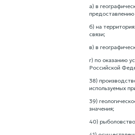
а) в географичес
предоставлению 
б) на территори
связи;
в) в географичес
г) по оказанию у
Российской Фед
38) производство
используемых пр
39) геологическо
значения;
40) рыболовство
41) осуществлен