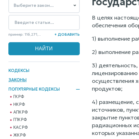
государс
В целях настоящ
обеспечения обо
пример: 116,271,...
+ ДОБАВИТЬ
1) выполнение р
2) выполнение р
3) деятельность
КОДЕКСЫ
лицензированию 
ЗАКОНЫ
осуществления х
продуктов;
ПОПУЛЯРНЫЕ КОДЕКСЫ
ГК РФ
4) размещение, 
НК РФ
источников, пун
АПК РФ
закрытие пункто
ГПК РФ
радиационных ис
КАС РФ
которых указанна
ЖК РФ