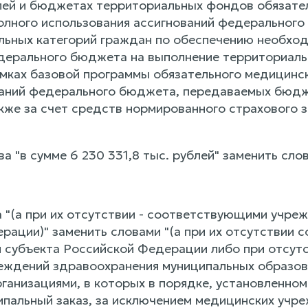
блей и бюджетах территориальных фондов обязате
полного использования ассигнований федеральног
ьных категорий граждан по обеспечению необхо
дерального бюджета на выполнение территориаль
амках базовой программы обязательного медицинск
ваний федерального бюджета, передаваемых бюдже
акже за счет средств нормированного страхового з
ва "в сумме 6 230 331,8 тыс. рублей" заменить слов
ва "(а при их отсутствии - соответствующими учр
рации)" заменить словами "(а при их отсутствии
 субъекта Российской Федерации либо при отсутс
еждений здравоохранения муниципальных образов
ганизациями, в которых в порядке, установленно
пальный заказ, за исключением медицинских учр