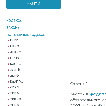
КОДЕКСЫ
ЗАКОНЫ
ПОПУЛЯРНЫЕ КОДЕКСЫ
ГК РФ
НК РФ
АПК РФ
ГПК РФ
КАС РФ
ЖК РФ
ЗК РФ
КоАП РФ
Статья 1
СК РФ
Внести в
Федера
ТК РФ
обязательного м
УИК РФ
2007, N 1, ст. 6;
УК РФ