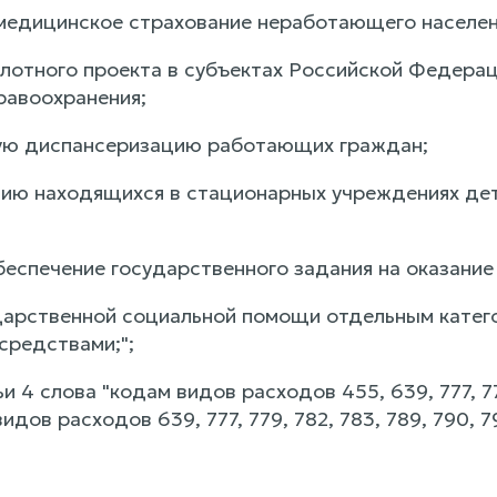
 медицинское страхование неработающего населени
илотного проекта в субъектах Российской Федерац
равоохранения;
ую диспансеризацию работающих граждан;
цию находящихся в стационарных учреждениях дет
беспечение государственного задания на оказани
ударственной социальной помощи отдельным катег
средствами;";
ьи 4 слова "кодам видов расходов 455, 639, 777, 77
дов расходов 639, 777, 779, 782, 783, 789, 790, 79