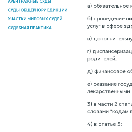
АРБИТРАЖНЫЕ СУДЫ
а) обязательное
СУДЫ ОБЩЕЙ ЮРИСДИКЦИИ
б) проведение п
УЧАСТКИ МИРОВЫХ СУДЕЙ
услуг в сфере зд
СУДЕБНАЯ ПРАКТИКА
в) дополнительн
г) диспансериза
родителей;
д) финансовое о
е) оказание гос
лекарственными 
3) в части 2 стат
словами "кодам ви
4) в статье 5: