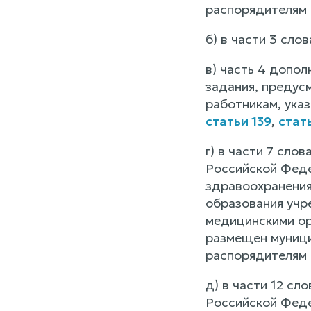
распорядителям 
б) в части 3 сло
в) часть 4 допо
задания, предус
работникам, указ
статьи 139
,
стат
г) в части 7 сло
Российской Феде
здравоохранения
образования учр
медицинскими ор
размещен муници
распорядителям 
д) в части 12 сл
Российской Феде