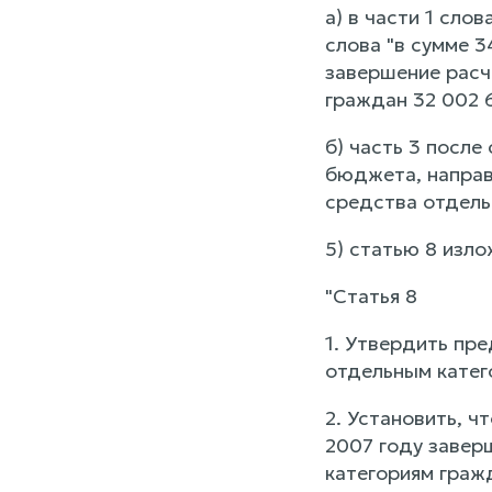
а) в части 1 слов
слова "в сумме 3
завершение расч
граждан 32 002 6
б) часть 3 после
бюджета, направ
средства отдель
5) статью 8 изл
"Статья 8
1. Утвердить пр
отдельным катего
2. Установить, 
2007 году завер
категориям граж