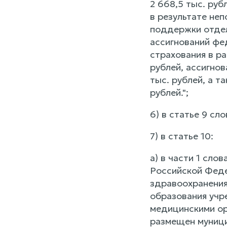
2 668,5 тыс. ру
в результате не
поддержки отдел
ассигнований фе
страхования в р
рублей, ассигно
тыс. рублей, а т
рублей.";
6) в статье 9 сло
7) в статье 10:
а) в части 1 сло
Российской Феде
здравоохранения
образования учр
медицинскими ор
размещен муници