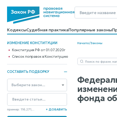
Кодексы
Судебная практика
Популярные законы
П
Калькуляторы
Справочные материалы
Образцы до
ИЗМЕНЕНИЕ КОНСТИТУЦИИ
Начало
/
Законы
Конституция РФ от 01.07.2020г
Cписок поправок в Конституцию
СОСТАВИТЬ ПОДБОРКУ
Федераль
изменени
фонда об
пример: 116,271,...
+ ДОБАВИТЬ