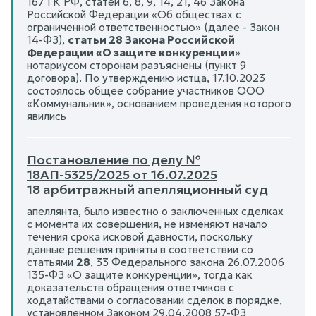
167 ГК РФ, статей 6, 8, 9, 14, 21, 46 Закона
Российской Федерации «Об обществах с
ограниченной ответственностью» (далее - Закон
14-ФЗ),
статьи 28 Закона Российской
Федерации «О защите конкуренции
»
нотариусом сторонам разъяснены (пункт 9
договора). По утверждению истца, 17.10.2023
состоялось общее собрание участников ООО
«Коммунальник», основанием проведения которого
явились
Постановление по делу №
18АП-5325/2025 от 16.07.2025
18 арбитражный апелляционный суд
апеллянта, было известно о заключенных сделках
с момента их совершения, не изменяют начало
течения срока исковой давности, поскольку
данные решения приняты в соответствии со
статьями
28
, 33 Федерального закона 26.07.2006
135-ФЗ «О защите конкуренции», тогда как
доказательств обращения ответчиков с
ходатайствами о согласовании сделок в порядке,
установленном Законом 29.04.2008 57-ФЗ