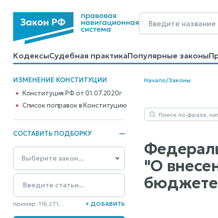
Кодексы
Судебная практика
Популярные законы
П
Калькуляторы
Справочные материалы
Образцы до
ИЗМЕНЕНИЕ КОНСТИТУЦИИ
Начало
/
Законы
Конституция РФ от 01.07.2020г
Cписок поправок в Конституцию
СОСТАВИТЬ ПОДБОРКУ
Федераль
"О внесе
бюджете 
пример: 116,271,...
+ ДОБАВИТЬ