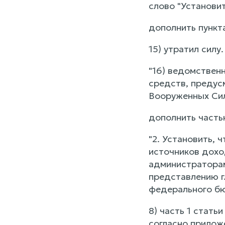
слово "Установит
дополнить пункт
15) утратил силу
"16) ведомствен
средств, предус
Вооруженных Сил
дополнить часть
"2. Установить, 
источников дохо
администратора
представлению г
федерального бю
8) часть 1 стать
согласно приложе