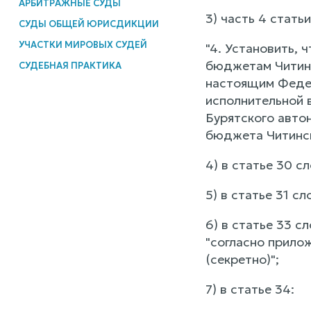
АРБИТРАЖНЫЕ СУДЫ
3) часть 4 стать
СУДЫ ОБЩЕЙ ЮРИСДИКЦИИ
УЧАСТКИ МИРОВЫХ СУДЕЙ
"4. Установить,
бюджетам Читинс
СУДЕБНАЯ ПРАКТИКА
настоящим Федер
исполнительной 
Бурятского авто
бюджета Читинск
4) в статье 30 с
5) в статье 31 с
6) в статье 33 с
"согласно приложе
(секретно)";
7) в статье 34: