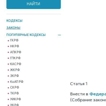
КОДЕКСЫ
ЗАКОНЫ
ПОПУЛЯРНЫЕ КОДЕКСЫ
ГК РФ
НК РФ
АПК РФ
ГПК РФ
КАС РФ
ЖК РФ
ЗК РФ
КоАП РФ
Статья 1
СК РФ
Внести в
Федера
ТК РФ
(Собрание закон
УИК РФ
УК РФ