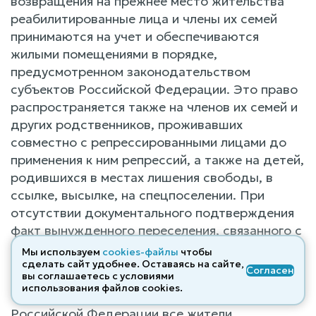
возвращения на прежнее место жительства
реабилитированные лица и члены их семей
принимаются на учет и обеспечиваются
жилыми помещениями в порядке,
предусмотренном законодательством
субъектов Российской Федерации. Это право
распространяется также на членов их семей и
других родственников, проживавших
совместно с репрессированными лицами до
применения к ним репрессий, а также на детей,
родившихся в местах лишения свободы, в
ссылке, высылке, на спецпоселении. При
отсутствии документального подтверждения
факт вынужденного переселения, связанного с
репрессиями родственников, может
Мы используем
cookies-файлы
чтобы
устанавливаться судом.
сделать сайт удобнее. Оставаясь на сайте,
Согласен
вы соглашаетесь с условиями
использования файлов cооkies.
Статья 14. Восстанавливаются в гражданстве
Российской Федерации все жители