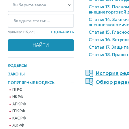
Статья 13. Полно
внешнеторговой 
Статья 14. Заклю
внешнеэкономичес
Статья 15. Гласн
пример: 116,271,...
+ ДОБАВИТЬ
Статья 16. Вступ
Статья 17. Защит
Статья 18. Право
КОДЕКСЫ
История ред
ЗАКОНЫ
Обзор редак
ПОПУЛЯРНЫЕ КОДЕКСЫ
ГК РФ
НК РФ
АПК РФ
ГПК РФ
КАС РФ
ЖК РФ