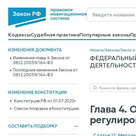
Кодексы
Судебная практика
Популярные законы
П
Калькуляторы
Справочные материалы
Образцы до
ИЗМЕНЕНИЯ ДОКУМЕНТА
Начало
/
Законы
/
Закон о
ФЕДЕРАЛЬНЫЙ
Изменения главы 4 Закона от
08.12.2003 N 164-ФЗ
ДЕЯТЕЛЬНОСТИ
Последние изменения Закона от
08.12.2003 N 164-ФЗ
ИЗМЕНЕНИЕ КОНСТИТУЦИИ
Конституция РФ от 01.07.2020г
Глава 4.
Cписок поправок в Конституцию
регулиро
СОСТАВИТЬ ПОДБОРКУ
Статья 12. Метод