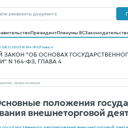
равительство
Президент
Пленумы ВС
Законодательств
говоров
Контакты
Помощь
Поиск
т 08.12.2003 N 164-ФЗ
/
Глава 4
 ЗАКОН "ОБ ОСНОВАХ ГОСУДАРСТВЕННО
" N 164-ФЗ, ГЛАВА 4
 Основные положения госуд
вания внешнеторговой дея
ы государственного регулирования внешнеторговой деят