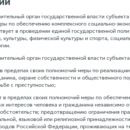
ии
нительный орган государственной власти субъект
ры по обеспечению комплексного социально-эконо
твует в проведении единой государственной полит
, культуры, физической культуры и спорта, социа
гии.
нительный орган государственной власти субъект
 в пределах своих полномочий меры по реализации
данина, охране собственности и общественного п
рьбе с преступностью;
ет в пределах своих полномочий меры по обеспече
х интересов человека и гражданина независимо от
х обстоятельств; предотвращению ограничения пра
альной, языковой или религиозной принадлежности
родов Российской Федерации, проживающих на те