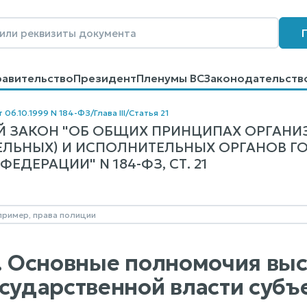
равительство
Президент
Пленумы ВС
Законодательств
говоров
Контакты
Помощь
Поиск
т 06.10.1999 N 184-ФЗ
/
Глава III
/
Статья 21
 ЗАКОН "ОБ ОБЩИХ ПРИНЦИПАХ ОРГАН
ЕЛЬНЫХ) И ИСПОЛНИТЕЛЬНЫХ ОРГАНОВ Г
ЕДЕРАЦИИ" N 184-ФЗ, СТ. 21
1. Основные полномочия вы
осударственной власти субъ