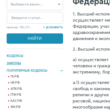
Федерац
1. Высший испол
осуществляет ме
Федерации, учас
пример: 116,271,...
+ ДОБАВИТЬ
здравоохранения
движения и эколо
2. Высший испол
КОДЕКСЫ
а) осуществляет
ЗАКОНЫ
человека и граж
ПОПУЛЯРНЫЕ КОДЕКСЫ
экстремизму, бо
ГК РФ
а.1) осуществля
НК РФ
свобод и законны
АПК РФ
религии и други
ГПК РФ
расовой, национ
КАС РФ
многообразия на
ЖК РФ