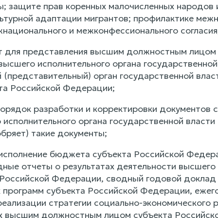
ры; защите прав коренных малочисленных народов 
льтурной адаптации мигрантов; профилактике меж
национального и межконфессионального согласия
т для представления высшим должностным лицом
высшего исполнительного органа государственной
 (представительный) орган государственной влас
та Российской Федерации;
 порядок разработки и корректировки документов 
 исполнительного органа государственной власти
бряет) такие документы;
 исполнение бюджета субъекта Российской Федерац
ные отчеты о результатах деятельности высшего 
 Российской Федерации, сводный годовой доклад 
 программ субъекта Российской Федерации, ежего
реализации стратегии социально-экономического 
х высшим должностным лицом субъекта Российск