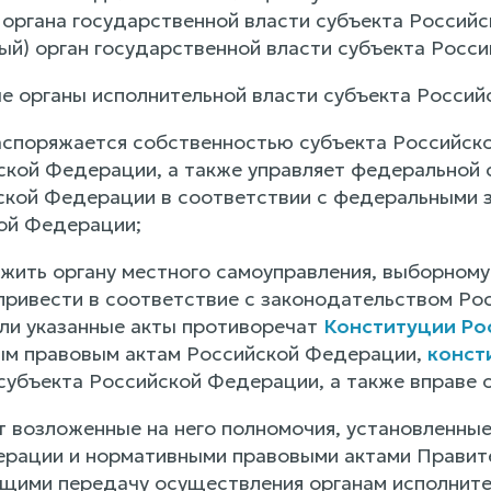
 органа государственной власти субъекта Россий
ый) орган государственной власти субъекта Росс
ые органы исполнительной власти субъекта Росси
распоряжается собственностью субъекта Российск
ской Федерации, а также управляет федеральной 
ской Федерации в соответствии с федеральными 
ой Федерации;
ожить органу местного самоуправления, выборном
привести в соответствие с законодательством Р
сли указанные акты противоречат
Конституции Ро
ым правовым актам Российской Федерации,
конст
субъекта Российской Федерации, а также вправе о
ет возложенные на него полномочия, установленн
рации и нормативными правовыми актами Правит
ими передачу осуществления органам исполнител