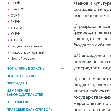
языков и культу
ЗК РФ
социальной и ку
КоАП РФ
обеспечению меж
СК РФ
ТК РФ
б) разрабатывае
УИК РФ
(руководителем 
УК РФ
законодательный
УПК РФ
бюджета субъек
Бюджетный кодекс
Градостроительный
б.1) определяет
Лесной кодекс
ведении высшего
утверждает (одо
ПОПУЛЯРНЫЕ ЗАКОНЫ
ПРАВИТЕЛЬСТВО
в) обеспечивает
ПРЕЗИДЕНТ
бюджета, ежегод
власти субъекта
ИЗМЕНЕНИЯ В
ЗАКОНОДАТЕЛЬСТВЕ
государственных
ПЛЕНУМЫ ВС
мероприятий по 
представления и
ПРАВОВЫЕ КАЛЬКУЛЯТОРЫ