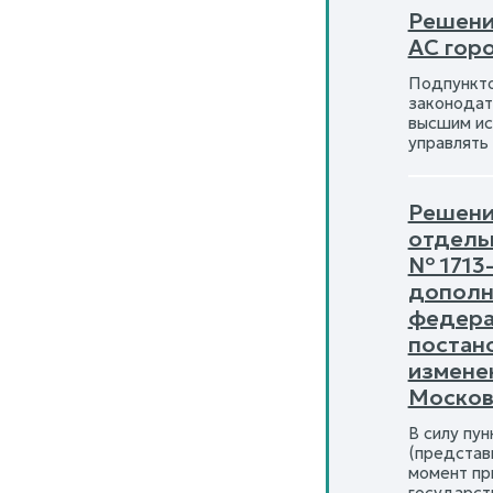
Решени
АС гор
Подпункто
законодат
высшим ис
управлять
Решени
отдель
№ 1713
дополн
федера
постан
измене
Москов
В силу пун
(представ
момент пр
государст