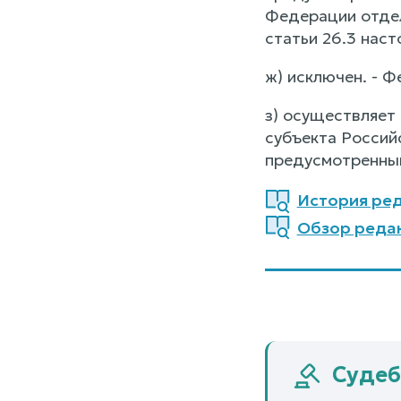
Федерации отдел
статьи 26.3 нас
ж) исключен. - Ф
з) осуществляет
субъекта Россий
предусмотренн
История реда
Обзор редак
Судебн