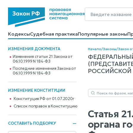
Кодексы
Судебная практика
Популярные законы
П
Калькуляторы
Справочные материалы
Образцы до
ИЗМЕНЕНИЯ ДОКУМЕНТА
Начало
/
Законы
/
Закон о
ФЕДЕРАЛЬНЫЙ
Изменения статьи 21 Закона от
06.10.1999 N 184-ФЗ
(ПРЕДСТАВИТ
Последние изменения Закона от
РОССИЙСКОЙ Ф
06.10.1999 N 184-ФЗ
ИЗМЕНЕНИЕ КОНСТИТУЦИИ
Конституция РФ от 01.07.2020г
Cписок поправок в Конституцию
Статья 2
органа г
СОСТАВИТЬ ПОДБОРКУ