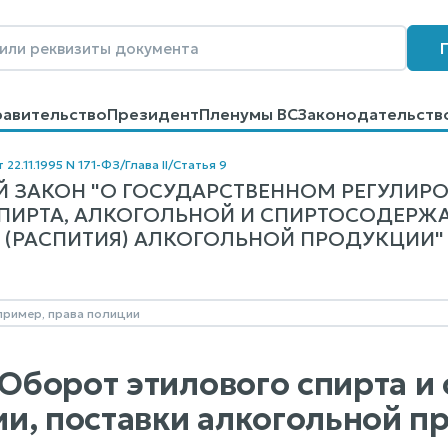
равительство
Президент
Пленумы ВС
Законодательств
говоров
Контакты
Помощь
Поиск
 22.11.1995 N 171-ФЗ
/
Глава II
/
Статья 9
 ЗАКОН "О ГОСУДАРСТВЕННОМ РЕГУЛИР
ПИРТА, АЛКОГОЛЬНОЙ И СПИРТОСОДЕРЖ
(РАСПИТИЯ) АЛКОГОЛЬНОЙ ПРОДУКЦИИ" N 1
. Оборот этилового спирта
и, поставки алкогольной п