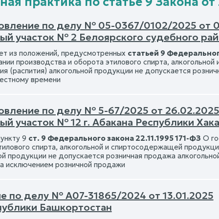
ая практика по статье 9 Закона от 2
вление по делу № 05-0367/0102/2025 от 07.
ый участок № 2 Белоярского судебного ра
ет из положений, предусмотренных
статьей 9 Федерального
ании производства и оборота этилового спирта, алкогольной
ия (распития) алкогольной продукции не допускается рознич
местному времени
вление по делу № 5-67/2025 от 26.02.2025 
й участок № 12 г. Абакана Республики Хак
пункту 9
ст. 9 Федерального закона 22.11.1995 171-ФЗ
О го
тилового спирта, алкогольной и спиртосодержащей продукции
ой продукции не допускается розничная продажа алкогольной
за исключением розничной продажи
е по делу № А07-31865/2024 от 13.01.2025
публики Башкортостан