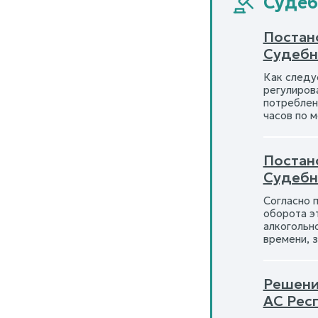
Судебн
Постано
Судебн
Как следу
регулиров
потреблен
часов по 
Постано
Судебны
Согласно 
оборота э
алкогольн
времени, 
Решени
АС Рес