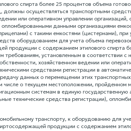
лового спирта более 25 процентов объема готов
д, должны осуществляться транспортными средст
едении или оперативном управлении организаций, 
опломбированными данными организациями емкост
прицепами) с такими емкостями (цистернами), при
едств оборудованием для учета объема перевозок
й продукции с содержанием этилового спирта бо
 требованиям, установленным в соответствии с 
обственности, хозяйственном ведении или операти
хническими средствами регистрации в автоматич
редачу данных о перемещении этих транспортных
м числе о текущем местоположении, пройденном ма
игационным системам в единую государственную
льные технические средства регистрации), оплом
томобильному транспорту, к оборудованию для уче
иртосодержащей продукции с содержанием этило