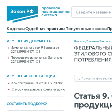
Кодексы
Судебная практика
Популярные законы
П
Калькуляторы
Справочные материалы
Образцы до
ИЗМЕНЕНИЯ ДОКУМЕНТА
Начало
/
Законы
/
Закон от
ФЕДЕРАЛЬНЫЙ
Изменения статьи 9 Закона от
22.11.1995 N 171-ФЗ
ЭТИЛОВОГО С
Последние изменения Закона от
ПОТРЕБЛЕНИЯ 
22.11.1995 N 171-ФЗ
ИЗМЕНЕНИЕ КОНСТИТУЦИИ
Конституция РФ от 01.07.2020г
Cписок поправок в Конституцию
Статья 9
продукци
СОСТАВИТЬ ПОДБОРКУ