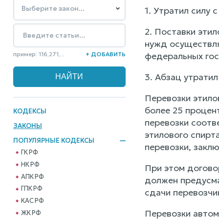
1. Утратил силу 
2. Поставки эти
нужд осуществля
пример: 116,271,...
+ ДОБАВИТЬ
федеральных гос
3. Абзац утратил
Перевозки этило
более 25 процен
КОДЕКСЫ
перевозки соотв
ЗАКОНЫ
этилового спирта
ПОПУЛЯРНЫЕ КОДЕКСЫ
перевозки, закл
ГК РФ
НК РФ
При этом догово
АПК РФ
должен предусма
ГПК РФ
сдачи перевозчи
КАС РФ
Перевозки автом
ЖК РФ