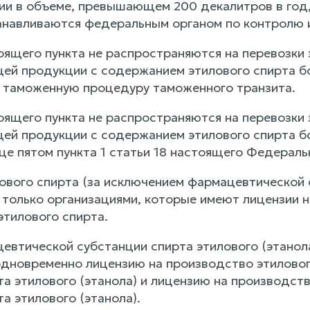
ии в объеме, превышающем 200 декалитров в год,
анавливаются федеральным органом по контролю и
оящего пункта не распространяются на перевозки 
й продукции с содержанием этилового спирта бо
таможенную процедуру таможенного транзита.
оящего пункта не распространяются на перевозки 
й продукции с содержанием этилового спирта бо
це пятом пункта 1 статьи 18 настоящего Федераль
лового спирта (за исключением фармацевтической 
только организациями, которые имеют лицензии н
этилового спирта.
евтической субстанции спирта этилового (этанол
дновременно лицензию на производство этиловог
та этилового (этанола) и лицензию на производс
а этилового (этанола).