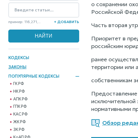
о сохранении ох
Российской Фед
пример: 116,271,...
+ ДОБАВИТЬ
Часть вторая утр
Приоритет в пре
российским юрид
КОДЕКСЫ
ранее осуществл
территории или 
ЗАКОНЫ
ПОПУЛЯРНЫЕ КОДЕКСЫ
собственникам з
ГК РФ
НК РФ
Предоставление 
АПК РФ
исключительной 
ГПК РФ
нормативными пр
КАС РФ
ЖК РФ
Обзор редак
ЗК РФ
КоАП РФ