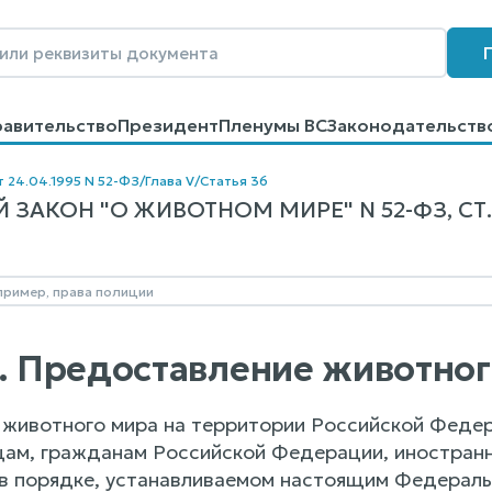
равительство
Президент
Пленумы ВС
Законодательств
говоров
Контакты
Помощь
Поиск
т 24.04.1995 N 52-ФЗ
/
Глава V
/
Статья 36
ЗАКОН "О ЖИВОТНОМ МИРЕ" N 52-ФЗ, СТ.
6. Предоставление животног
животного мира на территории Российской Федер
ам, гражданам Российской Федерации, иностранн
в порядке, устанавливаемом настоящим Федераль