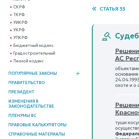
СК РФ
СТАТЬЯ 35
ТК РФ
УИК РФ
УК РФ
Судеб
УПК РФ
Бюджетный кодекс
Решени
Градостроительный
АС Рес
Лесной кодекс
объектами
ПОПУЛЯРНЫЕ ЗАКОНЫ
основания
24.04.199
ПРАВИТЕЛЬСТВО
охоте и о 
ПРЕЗИДЕНТ
ИЗМЕНЕНИЯ В
Решени
ЗАКОНОДАТЕЛЬСТВЕ
Красно
ПЛЕНУМЫ ВС
туши косу
ПРАВОВЫЕ КАЛЬКУЛЯТОРЫ
осуществля
Федераль
СПРАВОЧНЫЕ МАТЕРИАЛЫ