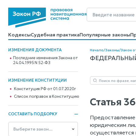
Кодексы
Судебная практика
Популярные законы
П
Калькуляторы
Справочные материалы
Образцы до
ИЗМЕНЕНИЯ ДОКУМЕНТА
Начало
/
Законы
/
Закон о
ФЕДЕРАЛЬНЫЙ 
Последние изменения Закона от
24.04.1995 N 52-ФЗ
ИЗМЕНЕНИЕ КОНСТИТУЦИИ
Конституция РФ от 01.07.2020г
Cписок поправок в Конституцию
Статья 3
СОСТАВИТЬ ПОДБОРКУ
Предоставление 
юридическим лиц
осуществляется 