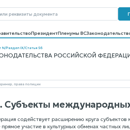
равительство
Президент
Пленумы ВС
Законодательств
говоров
Контакты
Помощь
Поиск
т N
/
Раздел IX
/
Статья 56
НОДАТЕЛЬСТВА РОССИЙСКОЙ ФЕДЕРАЦИИ О К
6. Субъекты международны
рация содействует расширению круга субъектов 
 прямое участие в культурных обменах частных ли