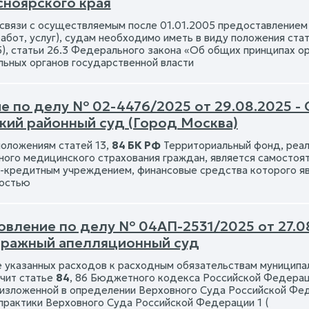
сноярского края
 связи с осуществляемым после 01.01.2005 предоставлением
работ, услуг), судам необходимо иметь в виду положения ста
5), статьи 26.3 Федерального закона «Об общих принципах о
льных органов государственной власти
е по делу № 02-4476/2025 от 29.08.2025 -
кий районный суд (Город Москва)
положениям статей 13,
84 БК РФ
Территориальный фонд, реал
ного медицинского страхования граждан, является самосто
-кредитным учреждением, финансовые средства которого я
ностью
овление по делу № 04АП-2531/2025 от 27.0
тражный апелляционный суд
 указанных расходов к расходным обязательствам муниципа
чит статье
84
, 86 Бюджетного кодекса Российской Федераци
 изложенной в определении Верховного Суда Российской Фед
практики Верховного Суда Российской Федерации 1 (