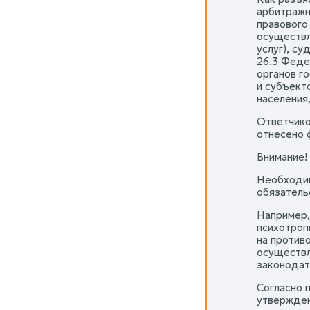
арбитражн
правового
осуществл
услуг), су
26.3 Феде
органов г
и субъект
населения
Ответчико
отнесено 
Внимание!
Необходим
обязатель
Например,
психотроп
на против
осуществл
законодат
Согласно 
утвержден