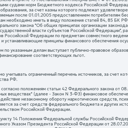
ыми судами норм Бюджетного кодекса Российской Федерации
 образования, за счет казны которого подлежат удовлетворе
яемым после 01.01.2005 предоставлением потребителям бесп
дам необходимо иметь в виду положения статей 84, 85 БК РФ
рального закона "Об общих принципах организации законода
осударственной власти субъектов Российской Федерации", 
ов Российской Федерации по предметам совместного ведения
, и устанавливающие принципы финансового обеспечения осу
м по указанным делам выступает публично-правовое образов
финансирование соответствующих льгот.
о учитывать ограниченный перечень источников, за счет к
ства РФ.
 согласно положениям статьи 42 Федерального закона от 08.
ных веществах" (далее - Закон N 3-ФЗ) финансовое обеспеч
одействие незаконному обороту наркотических средств, пси
яется за счет средств федерального бюджета и других исто
ельством Российской Федерации.
пункту 14 Положения Федеральной службы Российской Федер
ного Указом Президента Российской Федерации от 28.07.20