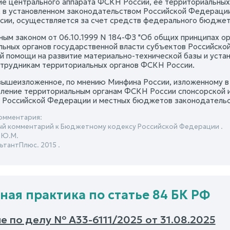
е центрального аппарата ФСКН России, ее территориальных 
 в установленном законодательством Российской Федерации
ии, осуществляется за счет средств федерального бюджет
ым законом от 06.10.1999 N 184-ФЗ "Об общих принципах ор
льных органов государственной власти субъектов Российско
й помощи на развитие материально-технической базы и уста
трудникам территориальных органов ФСКН России.
вышеизложенное, по мнению Минфина России, изложенному в 
ление территориальным органам ФСКН России спонсорской 
 Российской Федерации и местных бюджетов законодательс
омментария:
й комментарий к Бюджетному кодексу Российской Федерации .
 Ю.М.
ьтантПлюс. 2015 .
ная практика по статье 84 БК РФ
 по делу № А33-6111/2025 от 31.08.2025