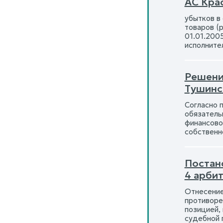
АС Кра
убытков в
товаров (
01.01.200
исполните
Решени
Тушинс
Согласно 
обязатель
финансово
собствен
Постан
4 арби
Отнесение
противоре
позицией,
судебной 