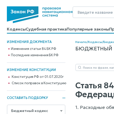
Кодексы
Судебная практика
Популярные законы
П
Калькуляторы
Справочные материалы
Образцы до
ИЗМЕНЕНИЯ ДОКУМЕНТА
Начало
/
Кодексы
/
Бюдже
БЮДЖЕТНЫЙ КО
Изменения статьи 84 БК РФ
Последние изменения БК РФ
ИЗМЕНЕНИЕ КОНСТИТУЦИИ
Конституция РФ от 01.07.2020г
Статья 8
Cписок поправок в Конституцию
Федерац
СОСТАВИТЬ ПОДБОРКУ
1. Расходные об