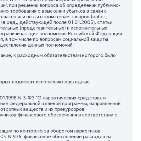
", при решении вопроса об определении публично-
нию требования о взыскании убытков в связи с
латно или по льготным ценам товаров (работ,
 (в ред., действующей после 01.01.2005), статьи
тельных (представительных) и исполнительных
разграничивающие полномочия Российской Федерации
, в том числе по вопросам социальной защиты
ществления данных полномочий.
ание, к расходным обязательствам которого было
оторых подлежат исполнению расходные
01.1998 N 3-ФЗ "О наркотических средствах и
ение федеральной целевой программы, направленной
хотропных веществ и их прекурсоров,
чников финансового обеспечения в соответствии с
ации по контролю за оборотом наркотиков,
04 N 976, финансовое обеспечение расходов на