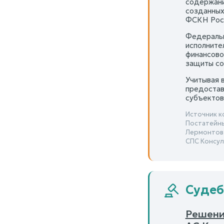
содержани
созданных
ФСКН Росс
Федеральн
исполните
финансово
защиты со
Учитывая 
предостав
субъектов
Источник к
Постатейны
Лермонтов
СПС Консул
Судеб
Решение