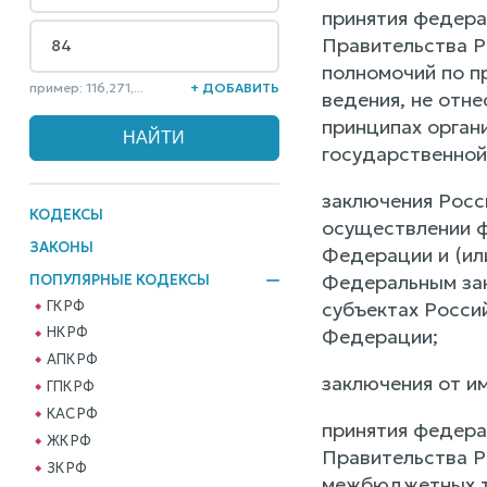
принятия федера
Правительства Р
полномочий по п
пример: 116,271,...
+ ДОБАВИТЬ
ведения, не отн
принципах орган
государственной
заключения Росс
КОДЕКСЫ
осуществлении ф
ЗАКОНЫ
Федерации и (ил
Федеральным зак
ПОПУЛЯРНЫЕ КОДЕКСЫ
ГК РФ
субъектах Росси
НК РФ
Федерации;
АПК РФ
заключения от и
ГПК РФ
КАС РФ
принятия федера
ЖК РФ
Правительства 
ЗК РФ
межбюджетных тр