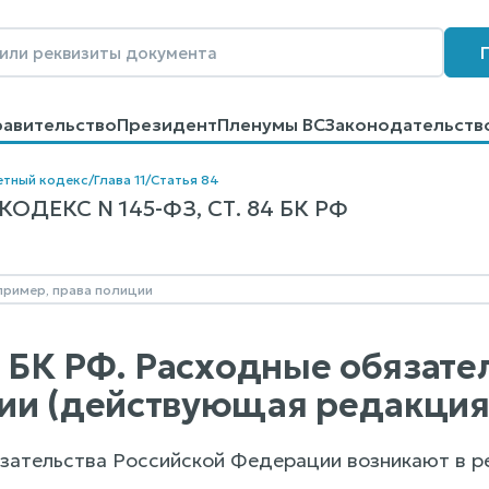
равительство
Президент
Пленумы ВС
Законодательств
говоров
Контакты
Помощь
Поиск
тный кодекс
/
Глава 11
/
Статья 84
ДЕКС N 145-ФЗ, СТ. 84 БК РФ
4 БК РФ. Расходные обязате
ии (действующая редакция
язательства Российской Федерации возникают в ре