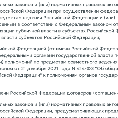
льных законов и (или) нормативных правовых акт
оссийской Федерации при осуществлении федера
редметам ведения Российской Федерации и (или)
есенным в соответствии с Федеральным законом от
изации публичной власти в субъектах Российской 
 власти субъектов Российской Федерации;
ийской Федерацией (от имени Российской Федерац
едеральными органами государственной власти п
и) полномочий по предметам совместного ведения,
оном от 21 декабря 2021 года N 414-ФЗ "Об общих
йской Федерации" к полномочиям органов государ
мени Российской Федерации договоров (соглашен
льных законов и (или) нормативных правовых акт
Российской Федерации, предусматривающих пред
ансфертов в формах и порядке, предусмотренных