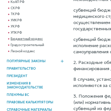
КоАП РФ
СК РФ
субвенций бюдже
ТК РФ
медицинского ст
УИК РФ
осуществлением 
УК РФ
государственных
УПК РФ
субвенций бюдже
Бюджетный кодекс
исполнение расх
Градостроительный
самоуправления 
Лесной кодекс
ПОПУЛЯРНЫЕ ЗАКОНЫ
2. Расходные об
финансирования
ПРАВИТЕЛЬСТВО
ПРЕЗИДЕНТ
В случаях, уста
ИЗМЕНЕНИЯ В
исполняются за 
ЗАКОНОДАТЕЛЬСТВЕ
ПЛЕНУМЫ ВС
3. Положения фе
(или) нормативн
ПРАВОВЫЕ КАЛЬКУЛЯТОРЫ
субвенций из фе
СПРАВОЧНЫЕ МАТЕРИАЛЫ