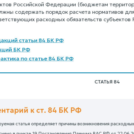
ктов Российской Федерации (бюджетам территор
олжны содержать порядок расчета нормативов дл
ветствующих расходных обязательств субъектов 
акций статьи 84 БК РФ
кций БК РФ
актика по статье 84 БК РФ
СТАТЬЯ 84
нтарий к ст. 84 БК РФ
уемая статья определяет причины возникновения расходных
снено в пункте 19 Постановления Пленума ВАС РФ от 22.06.