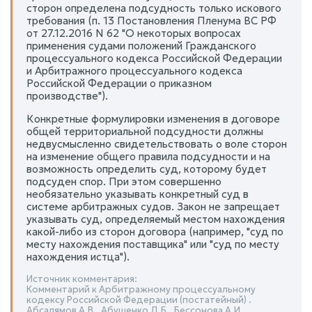
сторон определена подсудность только искового
требования (п. 13 Постановления Пленума ВС РФ
от 27.12.2016 N 62 "О некоторых вопросах
применения судами положений Гражданского
процессуального кодекса Российской Федерации
и Арбитражного процессуального кодекса
Российской Федерации о приказном
производстве").
Конкретные формулировки изменения в договоре
общей территориальной подсудности должны
недвусмысленно свидетельствовать о воле сторон
на изменение общего правила подсудности и на
возможность определить суд, которому будет
подсуден спор. При этом совершенно
необязательно указывать конкретный суд в
системе арбитражных судов. Закон не запрещает
указывать суд, определяемый местом нахождения
какой-либо из сторон договора (например, "суд по
месту нахождения поставщика" или "суд по месту
нахождения истца").
Источник комментария:
Комментарий к Арбитражному процессуальному
кодексу Российской Федерации (постатейный) .
Абсалямов А.В., Абушенко Д.Б., Бессонова А.И.,