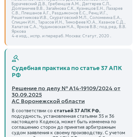
Бурачевский Д.В., Гребенцов А.М., Дегтярев С.Л.,
Долганичев В.В., Загайнова С.К., Кузнецов Е.Н., Лазарев
С.В., Плешанов А.Г., Раздьяконов Е.С., Ренц И.Г.,
Решетникова И.В., Скуратовский М.Л., Соломеина Е.А.,
Спицин И.Н., Тарасов И.Н., Тимофеев Ю.А., Хазанов С.Д.,
Халатов С.А., Чудиновская Н.А., Ярков В.В.; под ред. В.В.
Яркова
4-е изд., испр. и перераб. Москва: Статут, 2020 .
Судебная практика по статье 37 АПК
РФ
Решение по делу № А14-19109/2024 от
30.09.2025
АС Воронежской области
В соответствии со
статьей 37 АПК РФ
,
подсудность, установленная статьями 35 и 36
настоящего Кодекса, может быть изменена по
соглашению сторон до принятия арбитражным
судом заявления к своему производству. С учетом