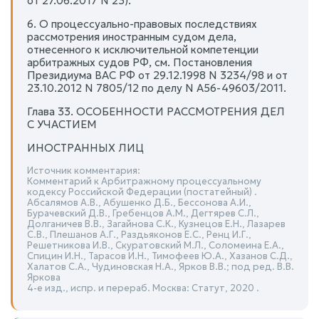
от 27.06.2017 N 23).
6. О процессуально-правовых последствиях
рассмотрения иностранным судом дела,
отнесенного к исключительной компетенции
арбитражных судов РФ, см. Постановления
Президиума ВАС РФ от 29.12.1998 N 3234/98 и от
23.10.2012 N 7805/12 по делу N А56-49603/2011.
Глава 33. ОСОБЕННОСТИ РАССМОТРЕНИЯ ДЕЛ
С УЧАСТИЕМ
ИНОСТРАННЫХ ЛИЦ
Источник комментария:
Комментарий к Арбитражному процессуальному
кодексу Российской Федерации (постатейный) .
Абсалямов А.В., Абушенко Д.Б., Бессонова А.И.,
Бурачевский Д.В., Гребенцов А.М., Дегтярев С.Л.,
Долганичев В.В., Загайнова С.К., Кузнецов Е.Н., Лазарев
С.В., Плешанов А.Г., Раздьяконов Е.С., Ренц И.Г.,
Решетникова И.В., Скуратовский М.Л., Соломеина Е.А.,
Спицин И.Н., Тарасов И.Н., Тимофеев Ю.А., Хазанов С.Д.,
Халатов С.А., Чудиновская Н.А., Ярков В.В.; под ред. В.В.
Яркова
4-е изд., испр. и перераб. Москва: Статут, 2020 .