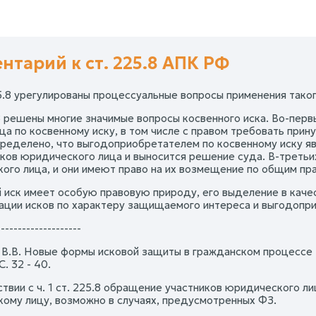
нтарий к ст. 225.8 АПК РФ
25.8 урегулированы процессуальные вопросы применения тако
.8 решены многие значимые вопросы косвенного иска. Во-перв
тца по косвенному иску, в том числе с правом требовать при
пределено, что выгодоприобретателем по косвенному иску яв
иков юридического лица и выносится решение суда. В-третьи
ого лица, и они имеют право на их возмещение по общим пра
 иск имеет особую правовую природу, его выделение в каче
ации исков по характеру защищаемого интереса и выгодопр
--------------------
 В.В. Новые формы исковой защиты в гражданском процессе (г
С. 32 - 40.
ствии с ч. 1 ст. 225.8 обращение участников юридического л
ому лицу, возможно в случаях, предусмотренных ФЗ.