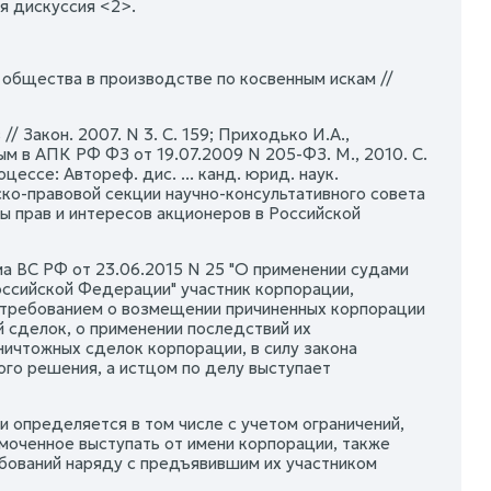
я дискуссия <2>.
 общества в производстве по косвенным искам //
/ Закон. 2007. N 3. С. 159; Приходько И.А.,
м в АПК РФ ФЗ от 19.07.2009 N 205-ФЗ. М., 2010. С.
ессе: Автореф. дис. ... канд. юрид. наук.
ско-правовой секции научно-консультативного совета
ты прав и интересов акционеров в Российской
а ВС РФ от 23.06.2015 N 25 "О применении судами
оссийской Федерации" участник корпорации,
 требованием о возмещении причиненных корпорации
й сделок, о применении последствий их
ичтожных сделок корпорации, в силу закона
ого решения, а истцом по делу выступает
 определяется в том числе с учетом ограничений,
моченное выступать от имени корпорации, также
бований наряду с предъявившим их участником