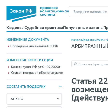
Кодексы
Судебная практика
Популярные законы
П
Калькуляторы
Справочные материалы
Образцы до
ИЗМЕНЕНИЯ ДОКУМЕНТА
Начало
/
Кодексы
/
АПК Р
АРБИТРАЖНЫЙ 
Последние изменения АПК РФ
ИЗМЕНЕНИЕ КОНСТИТУЦИИ
Конституция РФ от 01.07.2020г
Cписок поправок в Конституцию
Статья 2
возмещен
СОСТАВИТЬ ПОДБОРКУ
(действу