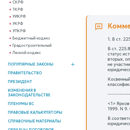
СК РФ
ТК РФ
УИК РФ
УК РФ
Комме
УПК РФ
Бюджетный кодекс
1. В ст. 2
Градостроительный
В ст. 225
Лесной кодекс
статус ис
вторых, о
не участн
ПОПУЛЯРНЫЕ ЗАКОНЫ
юридическ
ПРАВИТЕЛЬСТВО
Косвенный
ПРЕЗИДЕНТ
классифик
ИЗМЕНЕНИЯ В
------------
ЗАКОНОДАТЕЛЬСТВЕ
<1> Ярков
ПЛЕНУМЫ ВС
1999. N 9. 
ПРАВОВЫЕ КАЛЬКУЛЯТОРЫ
В соответ
СПРАВОЧНЫЕ МАТЕРИАЛЫ
юридическ
ОБРАЗЦЫ ДОГОВОРОВ