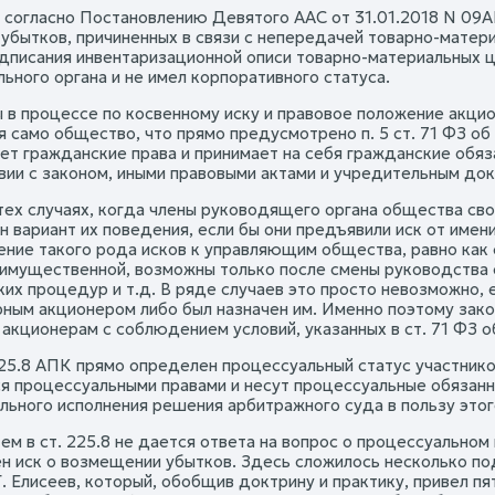
 согласно Постановлению Девятого ААС от 31.01.2018 N 09А
 убытков, причиненных в связи с непередачей товарно-матери
дписания инвентаризационной описи товарно-материальных ц
ьного органа и не имел корпоративного статуса.
ы в процессе по косвенному иску и правовое положение акци
 само общество, что прямо предусмотрено п. 5 ст. 71 ФЗ об 
ет гражданские права и принимает на себя гражданские обяз
вии с законом, иными правовыми актами и учредительным до
тех случаях, когда члены руководящего органа общества св
н вариант их поведения, если бы они предъявили иск от име
ние такого рода исков к управляющим общества, равно как с
 имущественной, возможны только после смены руководства
их процедур и т.д. В ряде случаев это просто невозможно,
ным акционером либо был назначен им. Именно поэтому зак
 акционерам с соблюдением условий, указанных в ст. 71 ФЗ о
 225.8 АПК прямо определен процессуальный статус участник
я процессуальными правами и несут процессуальные обязанн
льного исполнения решения арбитражного суда в пользу это
тем в ст. 225.8 не дается ответа на вопрос о процессуально
н иск о возмещении убытков. Здесь сложилось несколько под
Г. Елисеев, который, обобщив доктрину и практику, привел п