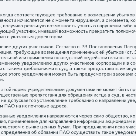
, когда соответствующее требование о возмещении убытков
авности исчисляется не с момента нарушения, а с момента, к
, получило реальную возможность узнать о нарушении либо к
ующий участник, имевший возможность прекратить полномочи
ан с указанным директором.
ление других участников. Согласно п. 33 Постановления Плен
рация, требующие возмещения причиненных ей убытков (ст. 5
тельной или применения последствий недействительности та
еменному уведомлению других участников корпорации и в с
я с такими требованиями в суд, а также предоставить им и
док этого уведомления может быть предусмотрен законами 
и.
 этой нормы учредительными документами не может быть пр
ущественные препятствия для обращения истца в суд, в част
 не допускается установление требования о направлении уве
м ПАО на их почтовые адреса.
занные уведомления направляются через само общество, кот
ия, применяемые для направления информации акционерам и 
ельством о рынке ценных бумаг. При предъявлении иска уча
 определения об обязании ПАО осуществить такое уведомле