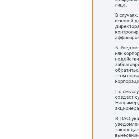
лица.
В случаях
исковой д
директора
контролир
аффилиров
5. Уведом
или корпо
недействи
заблаговр
обратитьс
этом поря
корпораци
По смыслу
создаст с
Например,
акционера
В ПАО ука
уведомлен
законодат
вынесении