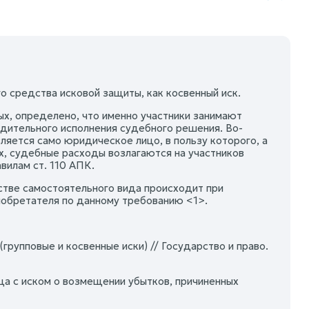
го средства исковой защиты, как косвенный иск.
ых, определено, что именно участники занимают
нудительного исполнения судебного решения. Во-
ляется само юридическое лицо, в пользу которого, а
х, судебные расходы возлагаются на участников
вилам ст. 110 АПК.
стве самостоятельного вида происходит при
иобретателя по данному требованию <1>.
рупповые и косвенные иски) // Государство и право.
ица с иском о возмещении убытков, причиненных