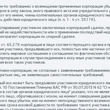
м по требованию о возмещении причиненных корпорации убы
орое в силу закона, иного правового акта или учредительно
 от его имени, члены коллегиальных органов юридического 
 действия юридического лица (п. п. 1 - 4 ст. 53.1 ГК).
оспаривания участником заключенных корпорацией сделок, п
ий их недействительности или о применении последствий не
контрагент корпорации по спорной сделке.
 ст. 65.2 ГК корпорация в лице соответствующего органа и 
ия участника, предъявившего иск, полностью или частично от
лючить мировое соглашение и соглашение по фактическим об
корпорации в случае присоединения к иску иных участников 
ия всех таких участников.
тники корпорации, не согласные с заявленными требованиями,
третьих лиц, не заявляющих самостоятельных требований.
ный иск может быть предъявлен участником юридического лиц
 п. 10 Постановления Пленума ВАС РФ от 30.07.2013 N 62 "О
 в состав органов юридического лица" указано, что не являе
 что лицо, обратившееся с иском, на момент совершения дир
ого лица убытки, или на момент непосредственного возникн
ние срока исковой давности по требованию такого участника 
ии со стороны директора узнал или должен был узнать прав