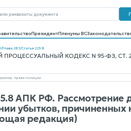
равительство
Президент
Пленумы ВС
Законодательств
говоров
Контакты
Помощь
Поиск
Ф
/
Глава 28.1
/
Статья 225.8
ПРОЦЕССУАЛЬНЫЙ КОДЕКС N 95-ФЗ, СТ. 2
25.8 АПК РФ. Рассмотрение 
ии убытков, причиненных
ющая редакция)