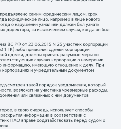
 предъявлено самим юридическим лицом, срок
огда юридическое лицо, например в лице нового
огда о нарушении узнал или должен был узнать
я директора, за исключением случая, когда он был
ума ВС РФ от 23.06.2015 N 25 участник корпорации
3.1 ГК) либо признания сделки корпорации
кой сделки, должны принять разумные меры по
оответствующих случаях корпорации о намерении
ную информацию, имеющую отношение к делу. При
о корпорациях и учредительным документом
едусмотрен такой порядок уведомления, который
ности, возложит на участника чрезмерные расходы.
домления или связанных с ним документов
орое, в свою очередь, использует способы
раскрытия информации в соответствии с
стник ПАО вправе ходатайствовать перед судом о
ние.