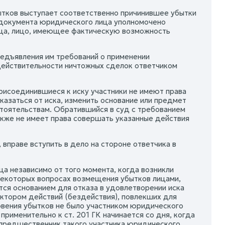
тков выступает соответственно причинившее убытки
го документа юридического лица уполномочено
лица, лицо, имеющее фактическую возможность
редъявления им требований о применении
действительности ничтожных сделок ответчиком
присоединившиеся к иску участники не имеют права
казаться от иска, изменить основание или предмет
стоятельствам. Обратившийся в суд с требованием
также не имеет права совершать указанные действия
 вправе вступить в дело на стороне ответчика в
а независимо от того момента, когда возникли
 некоторых вопросах возмещения убытков лицами,
тся основанием для отказа в удовлетворении иска
ектором действий (бездействия), повлекших для
овения убытков не было участником юридического
применительно к ст. 201 ГК начинается со дня, когда
опредшественник такого участника юридического