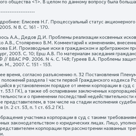
ого общества <1>. В целом по данному вопросу была больша
--------------------
одробнее: Елисеев Н.Г. Процессуальный статус акционерного
005. N 8. С. 161 - 170.
рось А.А., Дедов Д.И. Проблемы реализации косвенных исков /
о А.В., Столяренко В.М. Комментарий к изменениям, внесенны
ова Е.И. Производные иски в гражданском и арбитражном проц
ург, 2003. С. 10; Ерш А.В. По материалам заседания граждан
Ф // ВВАС РФ. 2006. N 4. С. 148; Гуреев В.А. Проблемы защи
 М., 2007. С. 151 - 153.
ее время, согласно разъяснению п. 32 Постановления Пленум
 положений раздела I части первой Гражданского кодекса Р
йся в установленном порядке от имени корпорации в суд с
т. 53.1 ГК), а также об оспаривании заключенных корпорацие
тельности и о применении последствий недействительности н
ее представителем, в том числе на стадии исполнения судебн
(п. 2 ст. 53, п. 1 ст. 65.2 ГК).
бращения участника корпорации в суд с такими требованиями
нных законодательством о юридических лицах. Лицо, уполно
представителем корпорации при рассмотрении названных тре
и.