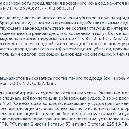
а возможность предъявления косвенного иска содержится в цел
. 6 и 71 ФЗ об АО; ст. 44 ФЗ об ООО).
ва на предъявление иска о взыскании убытков в пользу юрид
обращение в суд с иском о признании недействительными сд
твующего законодательства и не соответствующих интересам
акже являются разновидностью косвенных и могут быть впол
ыделены в комментируемой статье <1>. В п. 3 ч. 1 ст. 225.1
ы вместе в рамках одной категории дел: "споры по искам уч
участники юридического лица) о возмещении убытков, причин
тельными сделок, совершенных юридическим лицом, и (или) 
--------------------
пециалистов высказались против такого подхода (см.: Грось
кон. 2007. N 3. С. 157, 158).
нция арбитражных судов по косвенным искам. Указанные дела в
к специальной компетенции арбитражных судов. В то же врем
5 N 21 "О некоторых вопросах, возникших у судов при приме
ля организации и членов коллегиального исполнительного орг
еля организации (в том числе бывшего) рассматриваются с
вии с правилами о разграничении компетенции, установленны
ГПК РФ, пункт 2 части 1 статьи 33 и пункт 3 статьи 225.1 АПК 