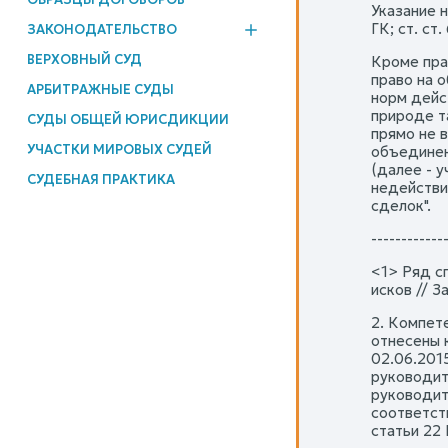
Указание н
ГК; ст. ст
ЗАКОНОДАТЕЛЬСТВО
ВЕРХОВНЫЙ СУД
Кроме пра
право на 
АРБИТРАЖНЫЕ СУДЫ
норм дейс
природе т
СУДЫ ОБЩЕЙ ЮРИСДИКЦИИ
прямо не в
УЧАСТКИ МИРОВЫХ СУДЕЙ
объединен
(далее - 
СУДЕБНАЯ ПРАКТИКА
недействи
сделок".
------------
<1> Ряд с
исков // За
2. Компете
отнесены 
02.06.201
руководите
руководит
соответст
статьи 22 