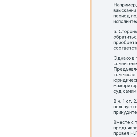
Например,
взыскании
период по
исполнител
3. Сторон
обратиться
приобрета
соответст
Однако в 
сомнителе
Предъявле
том числе
юридическ
мажоритар
суд самим
В ч. 1 ст.
пользуютс
принудите
Вместе с 
предъявле
провел Н.