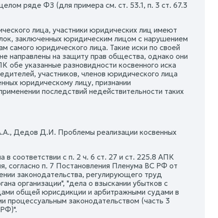
ом ряде ФЗ (для примера см. ст. 53.1, п. 3 ст. 67.3
ического лица, участники юридических лиц имеют
елок, заключенных юридическим лицом с нарушением
 самого юридического лица. Такие иски по своей
не направлены на защиту прав общества, однако они
 АПК обе указанные разновидности косвенного иска
редителей, участников, членов юридического лица
енных юридическому лицу, признании
применении последствий недействительности таких
 А.А., Дедов Д.И. Проблемы реализации косвенных
 соответствии с п. 2 ч. 6 ст. 27 и ст. 225.8 АПК
я, согласно п. 7 Постановления Пленума ВС РФ от
нении законодательства, регулирующего труд
ана организации", "дела о взыскании убытков с
удами общей юрисдикции и арбитражными судами в
ми процессуальным законодательством (часть 3
РФ)".