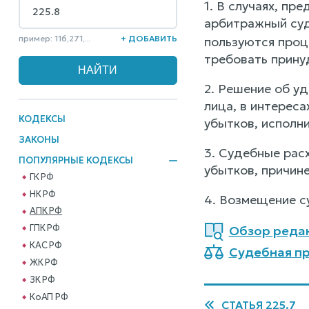
1. В случаях, п
арбитражный су
пример: 116,271,...
+ ДОБАВИТЬ
пользуются проц
требовать прину
2. Решение об у
лица, в интереса
КОДЕКСЫ
убытков, исполн
ЗАКОНЫ
3. Судебные рас
ПОПУЛЯРНЫЕ КОДЕКСЫ
убытков, причине
ГК РФ
НК РФ
4. Возмещение с
АПК РФ
ГПК РФ
Обзор реда
КАС РФ
Судебная пр
ЖК РФ
ЗК РФ
КоАП РФ
СТАТЬЯ 225.7