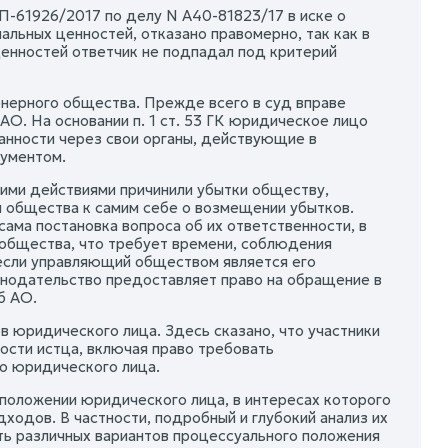
П-61926/2017 по делу N А40-81823/17 в иске о
альных ценностей, отказано правомерно, так как в
енностей ответчик не подпадал под критерий
онерного общества. Прежде всего в суд вправе
АО. На основании п. 1 ст. 53 ГК юридическое лицо
анности через свои органы, действующие в
кументом.
оими действиями причинили убытки обществу,
ни общества к самим себе о возмещении убытков.
ама постановка вопроса об их ответственности, в
 общества, что требует времени, соблюдения
 если управляющий обществом является его
онодательство предоставляет право на обращение в
б АО.
ов юридического лица. Здесь сказано, что участники
ости истца, включая право требовать
го юридического лица.
м положении юридического лица, в интересах которого
ходов. В частности, подробный и глубокий анализ их
ять различных вариантов процессуального положения