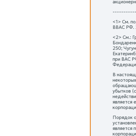
акционерн
------------
<1> См. п
ВВАС РФ. 2
<2> См.: Г
Бондаренк
250; Чугун
Екатеринб
при ВАС Р
Федерации.
В настоящ
некоторых
обращающи
убытков (с
недействи
является 
корпорация 
Порядок о
установле
является 
корпораци