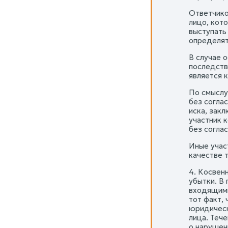
Ответчико
лицо, кот
выступать
определять
В случае 
последств
является 
По смыслу
без соглас
иска, зак
участник 
без соглас
Иные учас
качестве 
4. Косвен
убытки. В
входящими
тот факт,
юридическ
лица. Тече
о нарушен