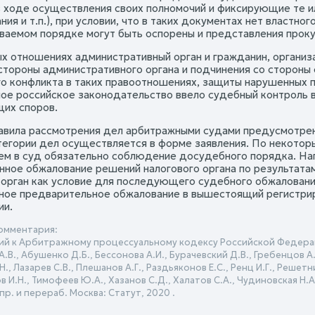
в ходе осуществления своих полномочий и фиксирующие те ил
ия и т.п.), при условии, что в таких документах нет властн
ваемом порядке могут быть оспорены и представления проку
ых отношениях административный орган и гражданин, организ
 стороны административного органа и подчинения со сторон
о конфликта в таких правоотношениях, защиты нарушенных 
ое российское законодательство ввело судебный контроль 
их споров.
вила рассмотрения дел арбитражными судами предусмотрены
тегории дел осуществляется в форме заявления. По некото
м в суд обязательно соблюдение досудебного порядка. Нап
нное обжалование решений налогового органа по результат
 орган как условие для последующего судебного обжалования 
ное предварительное обжалование в вышестоящий регистрир
ии.
омментария:
й к Арбитражному процессуальному кодексу Российской Федерац
.В., Абушенко Д.Б., Бессонова А.И., Бурачевский Д.В., Гребенцов А.М
Н., Лазарев С.В., Плешанов А.Г., Раздьяконов Е.С., Ренц И.Г., Решет
ов И.Н., Тимофеев Ю.А., Хазанов С.Д., Халатов С.А., Чудиновская Н.А.
спр. и перераб. Москва: Статут, 2020 .