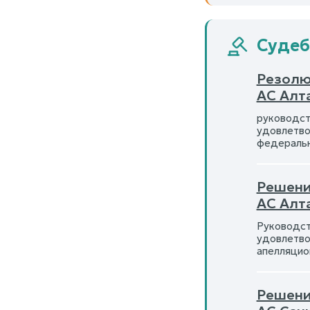
Судеб
Резолю
АС Алт
руководст
удовлетво
федеральн
Решени
АС Алт
Руководст
удовлетво
апелляцио
Решени