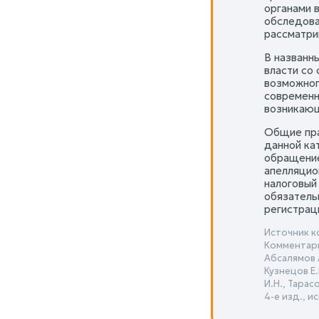
органами 
обследован
рассматри
В названн
власти со
возможног
современн
возникающ
Общие пра
данной ка
обращение
апелляцио
налоговый
обязатель
регистрац
Источник к
Комментари
Абсалямов А
Кузнецов Е.
И.Н., Тарас
4-е изд., и