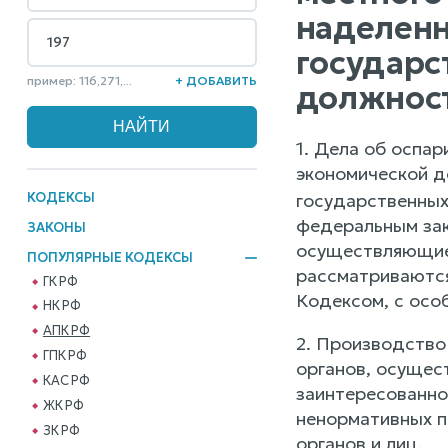
наделен
государс
пример: 116,271,...
+ ДОБАВИТЬ
должност
1. Дела об оспа
экономической д
КОДЕКСЫ
государственных 
федеральным зак
ЗАКОНЫ
осуществляющие 
ПОПУЛЯРНЫЕ КОДЕКСЫ
рассматриваются
ГК РФ
Кодексом, с осо
НК РФ
АПК РФ
2. Производство
ГПК РФ
органов, осущес
КАС РФ
заинтересованно
ЖК РФ
ненормативных п
ЗК РФ
органов и лиц.