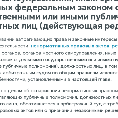
ных федеральным законом 
твенными или иными публ
ных лиц (действующая ре
ривании затрагивающих права и законные интересы
еятельности
ненормативных правовых актов, ре
органов, органов местного самоуправления, иных 
оном отдельными государственными или иными пу
публичные полномочия), должностных лиц, в том 
 арбитражным судом по общим правилам исковог
бенностями, установленными в настоящей главе.
 по делам об оспаривании ненормативных правовых
твляющих публичные полномочия, должностных ли
го лица, обратившегося в арбитражный суд с тре
равовых актов или о признании незаконными решен