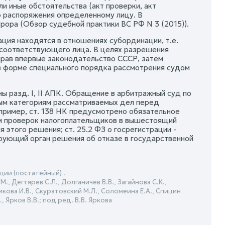
и иные обстоятельства (акт проверки, акт
ого распоряжения определенному лицу. В
рора (Обзор судебной практики ВС РФ N 3 (2015)).
ация находятся в отношениях субординации, т.е.
ы соответствующего лица. В целях разрешения
прав впервые законодательство СССР, затем
в форме специального порядка рассмотрения судом
 разд. I, II АПК. Обращение в арбитражный суд по
рым категориям рассматриваемых дел перед
ример, ст. 138 НК предусмотрено обязательное
ам проверок налогоплательщиков в вышестоящий
этого решения; ст. 25.2 ФЗ о госрегистрации -
ующий орган решения об отказе в государственной
ии (постатейный) .
., Дегтярев С.Л., Долганичев В.В., Загайнова С.К.,
никова И.В., Скуратовский М.Л., Соломеина Е.А., Спицин
, Ярков В.В.; под ред. В.В. Яркова