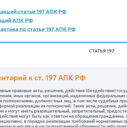
акций статьи 197 АПК РФ
кций АПК РФ
актика по статье 197 АПК РФ
СТАТЬЯ 197
нтарий к ст. 197 АПК РФ
вные правовые акты, решения, действия (бездействие) госуд
ления, иных органов, организаций, наделенных федеральным
и полномочиями, должностных лиц, в том числе судебных при
формой реализации их полномочий. Такие акты, решения, де
ии и могут иметь разрешительный, запретительный, предосте
действия могут быть как ответом на обращения гражданина, 
нициативно, в порядке реализации требований нормативных п
нному в них лицу в части возложенной обязанности либо пре