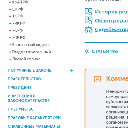
КоАП РФ
СК РФ
История ред
ТК РФ
Обзор реда
УИК РФ
Судебная пр
УК РФ
УПК РФ
Бюджетный кодекс
СТАТЬЯ 196
Градостроительный
Лесной кодекс
ПОПУЛЯРНЫЕ ЗАКОНЫ
Комме
ПРАВИТЕЛЬСТВО
ПРЕЗИДЕНТ
Ненормати
ИЗМЕНЕНИЯ В
самоуправ
ЗАКОНОДАТЕЛЬСТВЕ
публичным
являются 
ПЛЕНУМЫ ВС
организац
решения, 
ПРАВОВЫЕ КАЛЬКУЛЯТОРЫ
органом и
СПРАВОЧНЫЕ МАТЕРИАЛЫ
поименова