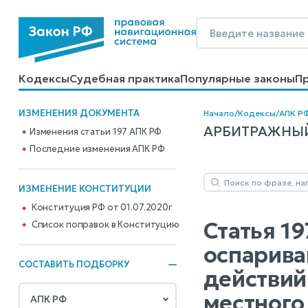
Кодексы
Судебная практика
Популярные законы
П
Калькуляторы
Справочные материалы
Образцы до
ИЗМЕНЕНИЯ ДОКУМЕНТА
Начало
/
Кодексы
/
АПК Р
АРБИТРАЖНЫЙ 
Изменения статьи 197 АПК РФ
Последние изменения АПК РФ
ИЗМЕНЕНИЕ КОНСТИТУЦИИ
Конституция РФ от 01.07.2020г
Статья 1
Cписок поправок в Конституцию
оспарива
СОСТАВИТЬ ПОДБОРКУ
действий
местного