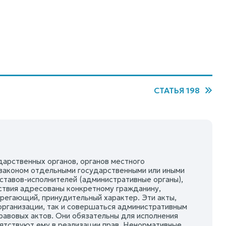
СТАТЬЯ 198
арственных органов, органов местного
 законом отдельными государственными или иными
ставов-исполнителей (административные органы),
йствия адресованы конкретному гражданину,
регающий, принудительный характер. Эти акты,
организации, так и совершаться административным
равовых актов. Они обязательны для исполнения
пятствуют ему в реализации прав. Ненормативные