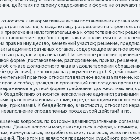
ения, действия по своему содержанию и форме не отвечают 
 относятся к ненормативным актам постановления органа мес
од строительство, о выдаче лицу разрешения на строительст
 о привлечении налогоплательщика к ответственности; реше
 постановление судебного пристава-исполнителя по исполнен
ии прав на имущество, земельный участок; решение, предпис
 акты административных органов, содержащие властное во
етных граждан и организаций. Письменное решение принимае
ной форме (постановление, распоряжение, приказ, решение, 
 об отказе должностного лица в удовлетворении обращени
(бездействия), резолюция на документе и др.). К действиям 
енительной практики относится властное волеизъявление, ко
 прав и свобод граждан и организаций или создало препятств
 выраженные в устной форме требования должностных лиц о
 К бездействию относится неисполнение административными 
ыми правовыми и иными актами, определяющими их полномоч
ами, приказами). К бездействию, в частности, относятся н
, невыполнение определенных процедурой действий и пр.
ешаемых вопросов, по которым административными органами
ирен. Данные вопросы могут находиться в сфере, к примеру, 
ных, коммунальных, потребительских, торговых, исполнитель
шений. При этом не являются предметом судебного контро