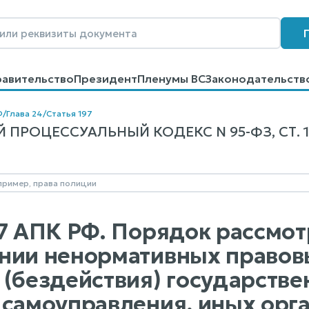
равительство
Президент
Пленумы ВС
Законодательств
говоров
Контакты
Помощь
Поиск
Ф
/
Глава 24
/
Статья 197
ПРОЦЕССУАЛЬНЫЙ КОДЕКС N 95-ФЗ, СТ. 1
97 АПК РФ. Порядок рассмот
нии ненормативных правовы
 (бездействия) государстве
 самоуправления, иных орга