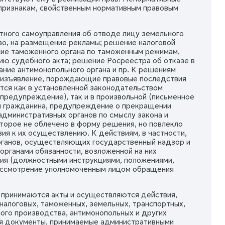
признакам, свойственным нормативным правовым
тного самоуправления об отводе лицу земельного
во, на размещение рекламы; решение налоговой
ние таможенного органа по таможенным режимам,
ию судебного акта; решение Росреестра об отказе в
ание антимонопольного органа и пр. К решениям
леизъявление, порождающие правовые последствия
тся как в установленной законодательством
предупреждение), так и в произвольной (письменное
я гражданина, предупреждение о прекращении
административных органов по смыслу закона и
торое не облечено в форму решения, но повлекло
ия к их осуществлению. К действиям, в частности,
рганов, осуществляющих государственный надзор и
органами обязанности, возложенной на них
ия (должностными инструкциями, положениями,
ерассмотрение уполномоченным лицом обращения
 принимаются акты и осуществляются действия,
налоговых, таможенных, земельных, транспортных,
ного производства, антимонопольных и других
ля документы, принимаемые административными