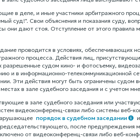
ующие в деле, и иные участники арбитражного про
мый суд!". Свои объяснения и показания суду, во
сы они дают стоя. Отступление от этого правила
едание проводится в условиях, обеспечивающих н
тражного процесса. Действия лиц, присутствующих
разрешенные судом кино- и фотосъемку, видеоза
нию и в информационно-телекоммуникационной сет
нии. Эти действия могут быть ограничены судом 
местах в зале судебного заседания и с учетом мн
ствующие в зале судебного заседания или участв
истем видеоконференц-связи либо системы веб-к
 нарушающее
порядок в судебном заседании
и
редседательствующего, после предупреждения мо
тключено от видеоконференц-связи либо веб-конф