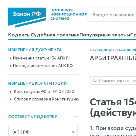
Кодексы
Судебная практика
Популярные законы
П
Калькуляторы
Справочные материалы
Образцы до
ИЗМЕНЕНИЯ ДОКУМЕНТА
Начало
/
Кодексы
/
АПК Р
АРБИТРАЖНЫЙ 
Изменения статьи 154 АПК РФ
Последние изменения АПК РФ
ИЗМЕНЕНИЕ КОНСТИТУЦИИ
Конституция РФ от 01.07.2020г
Статья 1
Cписок поправок в Конституцию
(действу
СОСТАВИТЬ ПОДБОРКУ
1. При входе су
все находящиеся