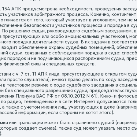
 ст. 154 АПК предусмотрена необходимость проведения засед
сть участников арбитражного процесса. Конечно, контингент
 отличается от того, который участвует в уголовном, тем не
еспечение безопасности участников процесса и порядка в с
. По решению судьи, руководящего судебным заседанием, в 
а присутствующих или особо эмоциональных участников), мо
ного порядка деятельности судов. В их задачи в соответстви
" входит обеспечение охраны судебных помещений, обеспече
ний судьи, связанных с соблюдением порядка в суде: способ
х порядок и не подчиняющихся распоряжениям судьи, пресе
я физической силы и специальных средств.
твии с ч. 7 ст. 11 АПК лица, присутствующие в открытом суд
или просто слушатели), имеют право делать по ходу заседан
и в текстовом режиме о ходе судебного заседания в социаль
и без специального разрешения судьи, председательствующег
вления Пленума ВАС РФ от 08.10.2012 N 61). Кино- и фотосъе
 по радио, телевидению и в сети Интернет допускаются тол
, а также с учетом мнения лиц, участвующих в деле (наприм
ассовой информации, если стороны не хотят этого).
мки или трансляции может быть ограничено судьей (например
 которые создает съемка), также суд может указать место съ
.