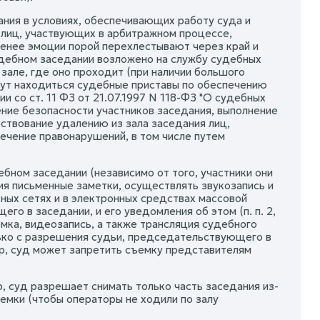
ания в условиях, обеспечивающих работу суда и
 лиц, участвующих в арбитражном процессе,
 менее эмоции порой перехлестывают через край и
удебном заседании возложено на службу судебных
зале, где оно проходит (при наличии большого
гут находиться судебные приставы по обеспечению
и со ст. 11 ФЗ от 21.07.1997 N 118-ФЗ "О судебных
ние безопасности участников заседания, выполнение
ствование удалению из зала заседания лиц,
чение правонарушений, в том числе путем
ебном заседании (независимо от того, участники они
ия письменные заметки, осуществлять звукозапись и
ных сетях и в электронных средствах массовой
о в заседании, и его уведомления об этом (п. п. 2,
мка, видеозапись, а также трансляция судебного
ько с разрешения судьи, председательствующего в
ер, суд может запретить съемку представителям
, суд разрешает снимать только часть заседания из-
емки (чтобы операторы не ходили по залу