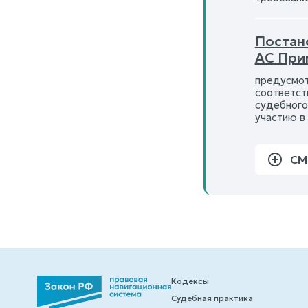
Постан
АС При
предусмот
соответст
судебного
участию в 
СМ
Кодексы
Судебная практика