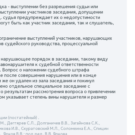
ка - выступлении без разрешения судьи или
 выступлении участников заседания, допущении
д. судья предупреждает их о недопустимости
огут быть как участник заседания, так и слушатель,
ограничение выступлений участников, нарушающих
ов судейского руководства, процессуальной
, нарушающее порядок в заседании, такому виду
равонарушителя к судебной ответственности
. Вопрос о наложении судебного штрафа
же после совершения нарушения или в конце
 же он удален из зала заседания и покинул
ено отдельное специальное заседание с
о результатам рассмотрения вопроса о привлечении
ом указывает степень вины нарушителя и размер
ии (постатейный) .
., Дегтярев С.Л., Долганичев В.В., Загайнова С.К.,
никова И.В., Скуратовский М.Л., Соломеина Е.А., Спицин
, Ярков В.В.; под ред. В.В. Яркова