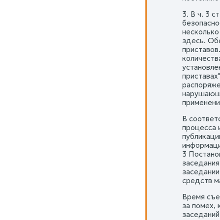
3. В ч. 3
безопасно
несколько
здесь. Об
приставов
количеств
установлен
приставах
распоряже
нарушающи
применени
В соответс
процесса 
публикаци
информаци
3 Постано
заседания
заседании
средств м
Время съе
за помех,
заседаний)