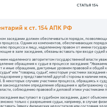
СТАТЬЯ 154
нтарий к ст. 154 АПК РФ
бном заседании должен обеспечиваться порядок, позволяющи
в процесса. Одним из компонентов, обеспечивающих порядок
елю процесса и лицу, наделенному правом от имени государс
ующие в зале заседания, обязаны вставать при входе судей 
нием наделенного авторитетом государственной власти уваж
еление обращения к судье в процессе заседания: "Уважаемый
т и иные обращения, диктуемые уровнем правовой и общей ку
 судья" или "товарищ судья", некоторые участники заседания
подозрения у представителей другой стороны в наличии ме
. В некоторых случаях участники процесса, обращаясь к суду
я законодателем определения обращения к арбитражному су
власти, соблюдению правовой и деловой этики участниками 
 заседания выступают в судебном заседании, дают объяснени
озможно только с разрешения судьи, например, в случае физ
 вставать (ввиду физических недостатков или состояния здор