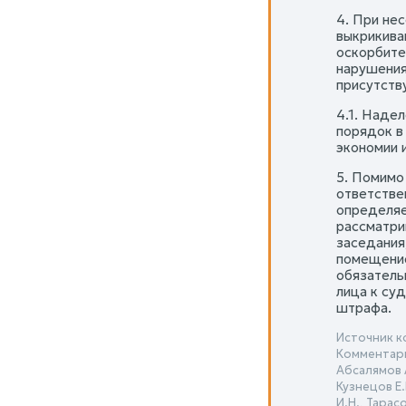
4. При не
выкрикива
оскорбите
нарушения 
присутств
4.1. Наде
порядок в
экономии 
5. Помимо
ответстве
определяе
рассматри
заседания
помещение
обязатель
лица к су
штрафа.
Источник к
Комментари
Абсалямов А
Кузнецов Е.
И.Н., Тарас