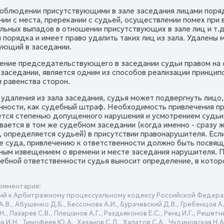
соблюдении присутствующими в зале заседания лицами поряд
нии с места, пререкании с судьей, осуществлении помех при
льных выпадов в отношении присутствующих в зале лиц и т.
порядка и имеет право удалить таких лиц из зала. Удалены м
ующий в заседании.
ление председательствующего в заседании судьи правом на 
 заседании, является одним из способов реализации принцип
и равенства сторон.
 удаления из зала заседания, судья может подвергнуть лицо
нности, как судебный штраф. Необходимость привлечения п
тся степенью допущенного нарушения и усмотрением судьи
вается в том же судебном заседании (когда именно - сразу 
, определяется судьей) в присутствии правонарушителя. Если
 суда, привлечению к ответственности должно быть посвящ
ным извещением о времени и месте заседания нарушителя. П
дебной ответственности судья выносит определение, в котор
омментария:
й к Арбитражному процессуальному кодексу Российской Федерац
.В., Абушенко Д.Б., Бессонова А.И., Бурачевский Д.В., Гребенцов А.М
Н., Лазарев С.В., Плешанов А.Г., Раздьяконов Е.С., Ренц И.Г., Решет
ов И.Н., Тимофеев Ю.А., Хазанов С.Д., Халатов С.А., Чудиновская Н.А.