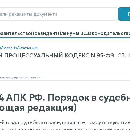
равительство
Президент
Пленумы ВС
Законодательств
говоров
Контакты
Помощь
Поиск
Ф
/
Глава 19
/
Статья 154
ПРОЦЕССУАЛЬНЫЙ КОДЕКС N 95-ФЗ, СТ. 1
54 АПК РФ. Порядок в судеб
ющая редакция)
дей в зал судебного заседания все присутствующи
 в зале судебного заседания лица выслушивают ст