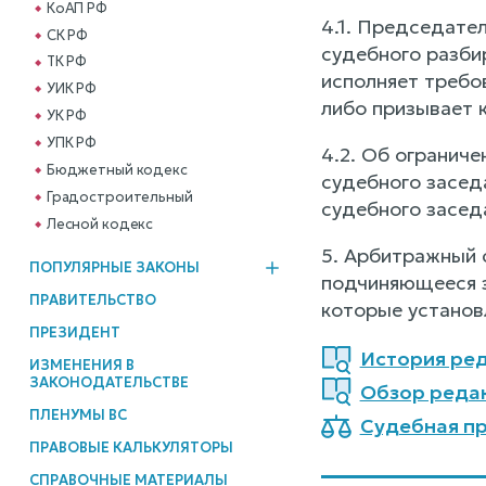
КоАП РФ
4.1. Председате
СК РФ
судебного разби
ТК РФ
исполняет требо
УИК РФ
либо призывает 
УК РФ
УПК РФ
4.2. Об огранич
Бюджетный кодекс
судебного засед
Градостроительный
судебного засед
Лесной кодекс
5. Арбитражный 
ПОПУЛЯРНЫЕ ЗАКОНЫ
подчиняющееся з
ПРАВИТЕЛЬСТВО
которые установл
ПРЕЗИДЕНТ
История ред
ИЗМЕНЕНИЯ В
ЗАКОНОДАТЕЛЬСТВЕ
Обзор реда
ПЛЕНУМЫ ВС
Судебная пр
ПРАВОВЫЕ КАЛЬКУЛЯТОРЫ
СПРАВОЧНЫЕ МАТЕРИАЛЫ