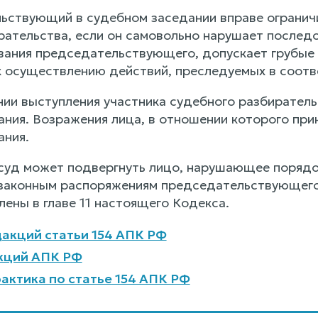
льствующий в судебном заседании вправе ограничи
рательства, если он самовольно нарушает послед
вания председательствующего, допускает грубые
к осуществлению действий, преследуемых в соотве
ении выступления участника судебного разбирател
ания. Возражения лица, в отношении которого при
ания.
суд может подвергнуть лицо, нарушающее порядок
аконным распоряжениям председательствующего, 
ены в главе 11 настоящего Кодекса.
акций статьи 154 АПК РФ
кций АПК РФ
актика по статье 154 АПК РФ