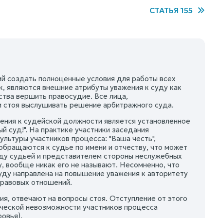
СТАТЬЯ 155
й создать полноценные условия для работы всех
, являются внешние атрибуты уважения к суду как
тва вершить правосудие. Все лица,
и стоя выслушивать решение арбитражного суда.
ения к судейской должности является установленное
 суд!". На практике участники заседания
льтуры участников процесса: "Ваша честь",
 обращаются к судье по имени и отчеству, что может
жду судьей и представителем стороны неслужебных
, вообще никак его не называют. Несомненно, что
ду направлена на повышение уважения к авторитету
правовых отношений.
я, отвечают на вопросы стоя. Отступление от этого
ической невозможности участников процесса
овья).