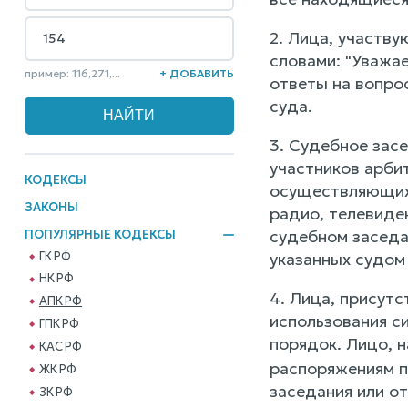
2. Лица, участв
словами: "Уважае
пример: 116,271,...
+ ДОБАВИТЬ
ответы на вопро
суда.
3. Судебное зас
участников арби
КОДЕКСЫ
осуществляющих 
ЗАКОНЫ
радио, телевиде
судебном заседа
ПОПУЛЯРНЫЕ КОДЕКСЫ
ГК РФ
указанных судом 
НК РФ
4. Лица, присут
АПК РФ
использования с
ГПК РФ
порядок. Лицо,
КАС РФ
распоряжениям п
ЖК РФ
заседания или о
ЗК РФ