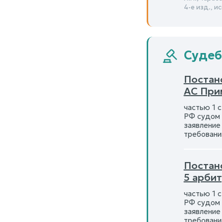
4-е изд., и
Судеб
Постан
АС При
частью 1 
РФ судом 
заявление
требовани
Постан
5 арби
частью 1 
РФ судом 
заявление
требовани