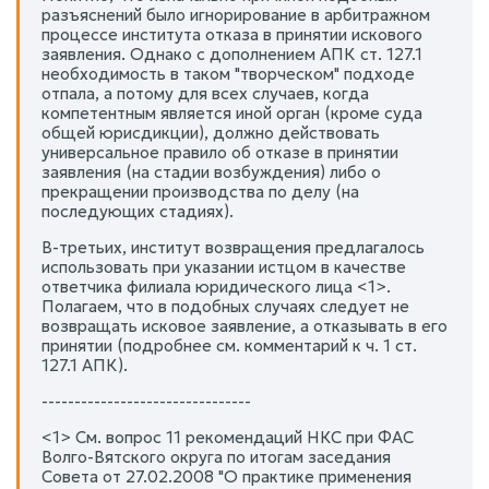
разъяснений было игнорирование в арбитражном
процессе института отказа в принятии искового
заявления. Однако с дополнением АПК ст. 127.1
необходимость в таком "творческом" подходе
отпала, а потому для всех случаев, когда
компетентным является иной орган (кроме суда
общей юрисдикции), должно действовать
универсальное правило об отказе в принятии
заявления (на стадии возбуждения) либо о
прекращении производства по делу (на
последующих стадиях).
В-третьих, институт возвращения предлагалось
использовать при указании истцом в качестве
ответчика филиала юридического лица <1>.
Полагаем, что в подобных случаях следует не
возвращать исковое заявление, а отказывать в его
принятии (подробнее см. комментарий к ч. 1 ст.
127.1 АПК).
--------------------------------
<1> См. вопрос 11 рекомендаций НКС при ФАС
Волго-Вятского округа по итогам заседания
Совета от 27.02.2008 "О практике применения