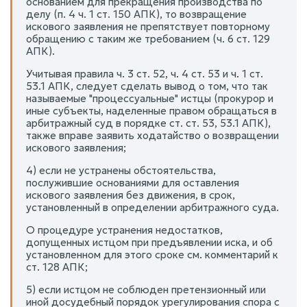
основанием для прекращения производства по
делу (п. 4 ч. 1 ст. 150 АПК), то возвращение
искового заявления не препятствует повторному
обращению с таким же требованием (ч. 6 ст. 129
АПК).
Учитывая правила ч. 3 ст. 52, ч. 4 ст. 53 и ч. 1 ст.
53.1 АПК, следует сделать вывод о том, что так
называемые "процессуальные" истцы (прокурор и
иные субъекты, наделенные правом обращаться в
арбитражный суд в порядке ст. ст. 53, 53.1 АПК),
также вправе заявить ходатайство о возвращении
искового заявления;
4) если не устранены обстоятельства,
послужившие основаниями для оставления
искового заявления без движения, в срок,
установленный в определении арбитражного суда.
О процедуре устранения недостатков,
допущенных истцом при предъявлении иска, и об
установленном для этого сроке см. комментарий к
ст. 128 АПК;
5) если истцом не соблюден претензионный или
иной досудебный порядок урегулирования спора с