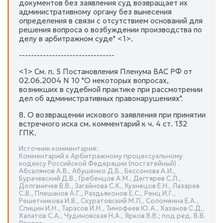
документов без заявления суд возвращает их
административному органу без вынесения
определения в связи с отсутствием оснований для
решения вопроса о возбуждении производства по
делу в арбитражном суде" <1>.
--------------------------------
<1> См. п. 5 Постановления Пленума ВАС РФ от
02.06.2004 N 10 "О некоторых вопросах,
возникших в судебной практике при рассмотрении
дел об административных правонарушениях".
8. О возвращении искового заявления при принятии
встречного иска см. комментарий к ч. 4 ст. 132
ГПК.
Источник комментария:
Комментарий к Арбитражному процессуальному
кодексу Российской Федерации (постатейный) .
Абсалямов А.В., Абушенко Д.Б., Бессонова А.И.,
Бурачевский Д.В., Гребенцов А.М., Дегтярев С.Л.,
Долганичев В.В., Загайнова С.К., Кузнецов Е.Н., Лазарев
С.В., Плешанов А.Г., Раздьяконов Е.С., Ренц И.Г.,
Решетникова И.В., Скуратовский М.Л., Соломеина Е.А.,
Спицин И.Н., Тарасов И.Н., Тимофеев Ю.А., Хазанов С.Д.,
Халатов С.А., Чудиновская Н.А., Ярков В.В.; под ред. В.В.