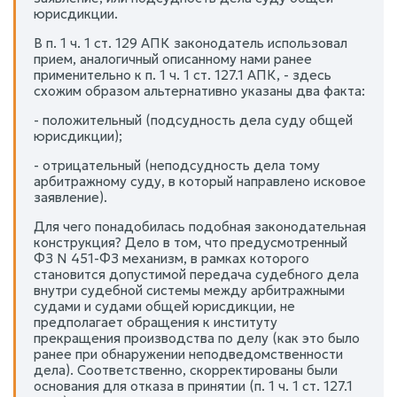
юрисдикции.
В п. 1 ч. 1 ст. 129 АПК законодатель использовал
прием, аналогичный описанному нами ранее
применительно к п. 1 ч. 1 ст. 127.1 АПК, - здесь
схожим образом альтернативно указаны два факта:
- положительный (подсудность дела суду общей
юрисдикции);
- отрицательный (неподсудность дела тому
арбитражному суду, в который направлено исковое
заявление).
Для чего понадобилась подобная законодательная
конструкция? Дело в том, что предусмотренный
ФЗ N 451-ФЗ механизм, в рамках которого
становится допустимой передача судебного дела
внутри судебной системы между арбитражными
судами и судами общей юрисдикции, не
предполагает обращения к институту
прекращения производства по делу (как это было
ранее при обнаружении неподведомственности
дела). Соответственно, скорректированы были
основания для отказа в принятии (п. 1 ч. 1 ст. 127.1