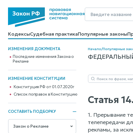
Кодексы
Судебная практика
Популярные законы
П
Калькуляторы
Справочные материалы
Образцы до
ИЗМЕНЕНИЯ ДОКУМЕНТА
Начало
/
Популярные зак
ФЕДЕРАЛЬНЫЙ 
Последние изменения Закона о
Рекламе
ИЗМЕНЕНИЕ КОНСТИТУЦИИ
Конституция РФ от 01.07.2020г
Cписок поправок в Конституцию
Статья 1
СОСТАВИТЬ ПОДБОРКУ
1. Прерывание т
телепередачи дл
рекламы, за иск