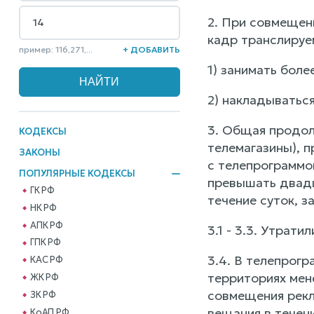
2. При совмещен
кадр транслируе
пример: 116,271,...
+ ДОБАВИТЬ
1) занимать бол
2) накладыватьс
3. Общая продол
КОДЕКСЫ
телемагазины), 
ЗАКОНЫ
с телепрограммо
ПОПУЛЯРНЫЕ КОДЕКСЫ
превышать двадц
ГК РФ
течение суток, з
НК РФ
АПК РФ
3.1 - 3.3. Утрати
ГПК РФ
3.4. В телепрогр
КАС РФ
территориях мен
ЖК РФ
совмещения рекл
ЗК РФ
вещания в течен
КоАП РФ