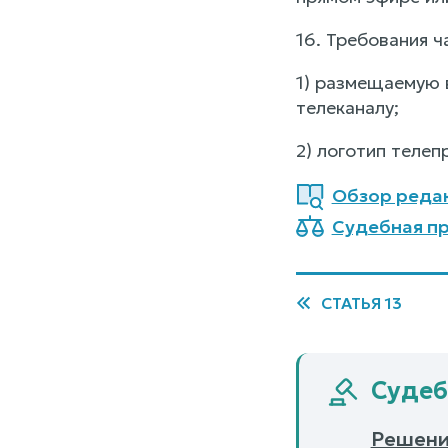
16. Требования ч
1) размещаемую 
телеканалу;
2) логотип теле
Обзор редак
Судебная пр
СТАТЬЯ 13
Судеб
Решение