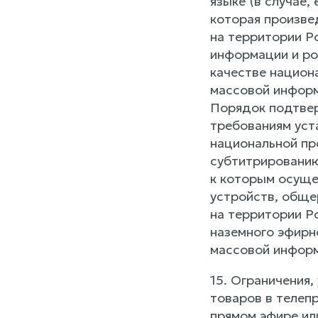
языке (в случае
которая произве
на территории Р
информации и ро
качестве национ
массовой информ
Порядок подтвер
требованиям уст
национальной пр
субтитрированию
к которым осуще
устройств, обще
на территории Р
наземного эфирн
массовой инфор
15. Ограничения
товаров в телеп
прямом эфире ил