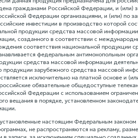
, если данная продукция предназначена для росси
дена гражданами Российской Федерации, и (или) 
оссийской Федерации организациями, и (или) по з
ссийские инвестиции в производство которой сос
альной продукции средства массовой информации
ации, созданного в соответствии с международ
ждения соответствия национальной продукции с
анавливается федеральным антимонопольным орга
одукции средства массовой информации деятельн
 продукции зарубежного средства массовой инфо
ствляется исключительно на платной основе и (и
российские обязательные общедоступные телекан
оссийской Федерации с использованием ограниче
ого вещания в порядке, установленном законода
мации.
, установленные настоящим Федеральным законом
рограммах, не распространяются на рекламу, разм
и в записи, за исключением специально созданных