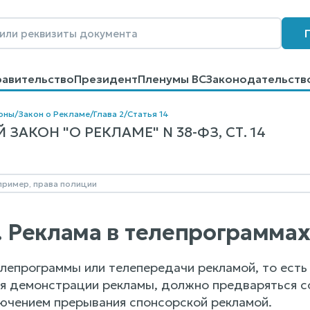
равительство
Президент
Пленумы ВС
Законодательств
говоров
Контакты
Помощь
Поиск
оны
/
Закон о Рекламе
/
Глава 2
/
Статья 14
ЗАКОН "О РЕКЛАМЕ" N 38-ФЗ, СТ. 14
4. Реклама в телепрограмма
елепрограммы или телепередачи рекламой, то есть
я демонстрации рекламы, должно предваряться 
лючением прерывания спонсорской рекламой.