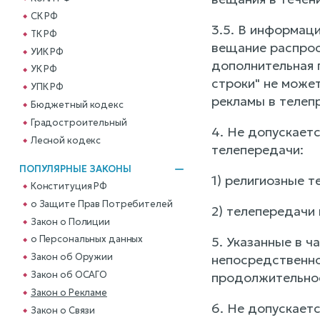
СК РФ
3.5. В информац
ТК РФ
вещание распрос
УИК РФ
дополнительная 
УК РФ
строки" не може
УПК РФ
рекламы в телеп
Бюджетный кодекс
Градостроительный
4. Не допускает
Лесной кодекс
телепередачи:
ПОПУЛЯРНЫЕ ЗАКОНЫ
1) религиозные т
Конституция РФ
о Защите Прав Потребителей
2) телепередачи
Закон о Полиции
о Персональных данных
5. Указанные в 
Закон об Оружии
непосредственно
Закон об ОСАГО
продолжительнос
Закон о Рекламе
6. Не допускает
Закон о Связи