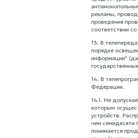
антимонопольным
рекламы, провод
проведения пров
соответствии со
13. В телепереда
порядке освещен
информации" (да
государственных
14. В телепрогр
Федерации.
14.1. Не допуска
которым осущест
устройств. Расп
чем семидесяти 
понимается прод