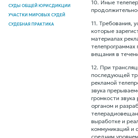
10. Иные телепе
СУДЫ ОБЩЕЙ ЮРИСДИКЦИИ
продолжительнос
УЧАСТКИ МИРОВЫХ СУДЕЙ
11. Требования, 
СУДЕБНАЯ ПРАКТИКА
которые зарегис
материалах рекла
телепрограммах 
вещания в течени
12. При трансляц
последующей тра
рекламой телепр
звука прерываем
громкости звука
органом и разра
телерадиовещани
выработке и реа
коммуникаций и 
средним уровнем