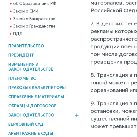
материалов, рас
об Образовании в РФ
Российской Феде
Закон о СМИ
Закон о Банкротстве
7. В детских те
Закон о Гражданстве
рекламы которых
ПДД
распространяетс
продукции военно
ПРАВИТЕЛЬСТВО
том числе догов
ПРЕЗИДЕНТ
проведения про
ИЗМЕНЕНИЯ В
ЗАКОНОДАТЕЛЬСТВЕ
8. Трансляция в 
ПЛЕНУМЫ ВС
гонок) может пре
ПРАВОВЫЕ КАЛЬКУЛЯТОРЫ
соревнований или
СПРАВОЧНЫЕ МАТЕРИАЛЫ
9. Трансляция в
ОБРАЗЦЫ ДОГОВОРОВ
остановки, може
ЗАКОНОДАТЕЛЬСТВО
существенной ин
ВЕРХОВНЫЙ СУД
может превышать
АРБИТРАЖНЫЕ СУДЫ