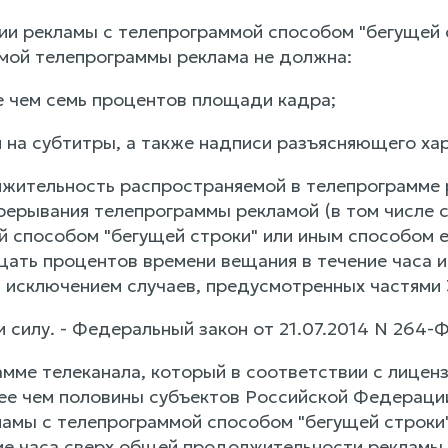
ии рекламы с телепрограммой способом "бегущей 
мой телепрограммы реклама не должна:
ее чем семь процентов площади кадра;
я на субтитры, а также надписи разъясняющего ха
жительность распространяемой в телепрограмме р
прерывания телепрограммы рекламой (в том числе 
й способом "бегущей строки" или иным способом 
ать процентов времени вещания в течение часа и
а исключением случаев, предусмотренных частями 3
ли силу. - Федеральный закон от 21.07.2014 N 264-Ф
амме телеканала, который в соответствии с лицен
ее чем половины субъектов Российской Федераци
амы с телепрограммой способом "бегущей строки
ие часа сверх общей продолжительности рекламы,