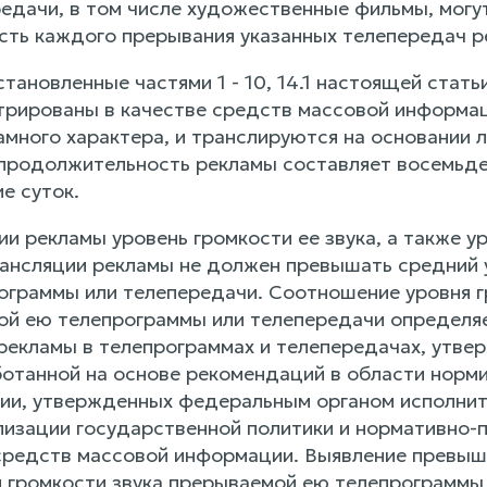
редачи, в том числе художественные фильмы, могу
ть каждого прерывания указанных телепередач р
установленные частями 1 - 10, 14.1 настоящей стат
трированы в качестве средств массовой информа
много характера, и транслируются на основании ли
продолжительность рекламы составляет восемьде
е суток.
ии рекламы уровень громкости ее звука, а также у
нсляции рекламы не должен превышать средний у
ограммы или телепередачи. Соотношение уровня г
ой ею телепрограммы или телепередачи определяе
 рекламы в телепрограммах и телепередачах, ут
ботанной на основе рекомендаций в области норми
и, утвержденных федеральным органом исполнит
лизации государственной политики и нормативно-
средств массовой информации. Выявление превыше
 громкости звука прерываемой ею телепрограммы