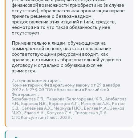
финансовой возможности приобрести их (в случае
отсутствия), образовательная организация вправе
принять решение о безвозмездном
предоставлении этих изданий и (или) средств,
несмотря на то что такая обязанность у нее
отсутствует.
Применительно к лицам, обучающимся на
коммерческой основе, плата за пользование
соответствующими ресурсами входит, как
правило, в стоимость образовательной услуги по
договору и отдельно с обучающихся не
взимается.
Источник комментария:
Комментарий к Федеральному закону от 29 декабря
2012 г. N 273-ФЗ "Об образовании в Российской
Федерации" .
Барабанова С.В., Пешкова (Белогорцева) Х.В., Агибалова
Е.Н., Баранов И.В., Воронцов А.Л., Менкенов А.В., Ротко
С.В., Селезнева А.Х., Чернусь Н.Ю., Беляев М.А., Зенков
М.Ю., Елаев А.А., Котухов С.А., Тимошенко Д.А.
СПС КонсультантПлюс. 2023 .