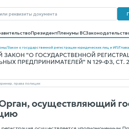
равительство
Президент
Пленумы ВС
Законодательств
говоров
Контакты
Помощь
Поиск
оны
/
Закон о государственной регистрации юридических лиц и ИП
/
Глава 
 ЗАКОН "О ГОСУДАРСТВЕННОЙ РЕГИСТРА
ЫХ ПРЕДПРИНИМАТЕЛЕЙ" N 129-ФЗ, СТ. 
. Орган, осуществляющий г
ацию
 регистрация осуществляется уполномоченным П