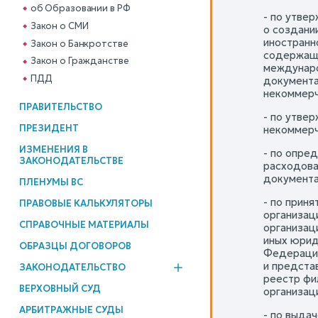
об Образовании в РФ
- по утве
Закон о СМИ
о создани
иностранн
Закон о Банкротстве
содержащи
Закон о Гражданстве
междунаро
ПДД
документа
некоммерч
ПРАВИТЕЛЬСТВО
- по утве
ПРЕЗИДЕНТ
некоммерч
ИЗМЕНЕНИЯ В
- по опре
ЗАКОНОДАТЕЛЬСТВЕ
расходова
документа
ПЛЕНУМЫ ВС
- по прин
ПРАВОВЫЕ КАЛЬКУЛЯТОРЫ
организац
СПРАВОЧНЫЕ МАТЕРИАЛЫ
организац
иных юрид
ОБРАЗЦЫ ДОГОВОРОВ
Федерации
и предста
ЗАКОНОДАТЕЛЬСТВО
реестр фи
ВЕРХОВНЫЙ СУД
организац
АРБИТРАЖНЫЕ СУДЫ
- по выда