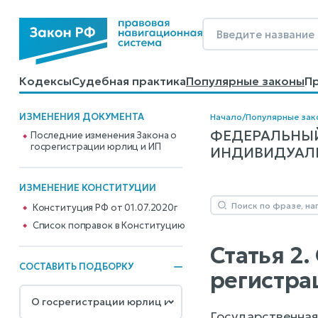
Кодексы
Судебная практика
Популярные законы
П
Калькуляторы
Справочные материалы
Образцы до
ИЗМЕНЕНИЯ ДОКУМЕНТА
Начало
/
Популярные зак
ФЕДЕРАЛЬНЫЙ
Последние изменения Закона о
госрегистрации юрлиц и ИП
ИНДИВИДУАЛЬН
ИЗМЕНЕНИЕ КОНСТИТУЦИИ
Конституция РФ от 01.07.2020г
Cписок поправок в Конституцию
Статья 2
СОСТАВИТЬ ПОДБОРКУ
регистр
Государственная