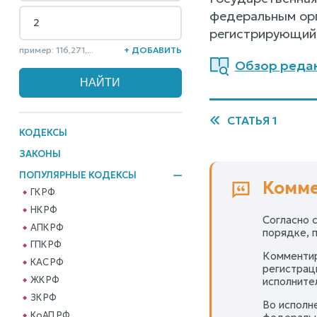
федеральным орг
регистрирующий 
пример: 116,271,...
+ ДОБАВИТЬ
Обзор редак
СТАТЬЯ 1
КОДЕКСЫ
ЗАКОНЫ
ПОПУЛЯРНЫЕ КОДЕКСЫ
Комме
ГК РФ
НК РФ
Согласно 
АПК РФ
порядке, 
ГПК РФ
Комментир
КАС РФ
регистрац
ЖК РФ
исполните
ЗК РФ
Во исполн
КоАП РФ