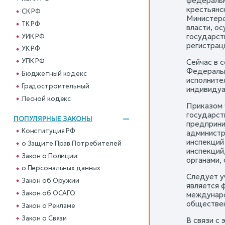
федеральн
крестьянс
СК РФ
Министерс
ТК РФ
власти, о
государст
УИК РФ
регистрац
УК РФ
УПК РФ
Сейчас в 
Федеральн
Бюджетный кодекс
исполните
Градостроительный
индивидуа
Лесной кодекс
Приказом 
государст
ПОПУЛЯРНЫЕ ЗАКОНЫ
предприни
Конституция РФ
администр
инспекций
о Защите Прав Потребителей
инспекций
Закон о Полиции
органами,
о Персональных данных
Следует у
Закон об Оружии
является 
Закон об ОСАГО
междунаро
обществен
Закон о Рекламе
Закон о Связи
В связи с