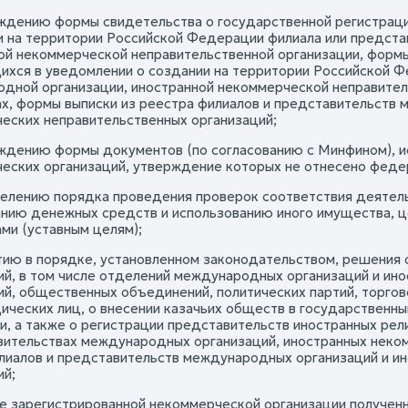
рждению формы свидетельства о государственной регистрац
и на территории Российской Федерации филиала или предст
ой некоммерческой неправительственной организации, формы
хся в уведомлении о создании на территории Российской Ф
дной организации, иностранной некоммерческой неправитель
х, формы выписки из реестра филиалов и представительств 
еских неправительственных организаций;
рждению формы документов (по согласованию с Минфином), и
еских организаций, утверждение которых не отнесено феде
делению порядка проведения проверок соответствия деятель
нию денежных средств и использованию иного имущества, 
ми (уставным целям);
ятию в порядке, установленном законодательством, решения
ий, в том числе отделений международных организаций и ин
ий, общественных объединений, политических партий, торгов
ических лиц, о внесении казачьих обществ в государственны
, а также о регистрации представительств иностранных рели
вительствах международных организаций, иностранных неком
лиалов и представительств международных организаций и и
ий;
че зарегистрированной некоммерческой организации полученн