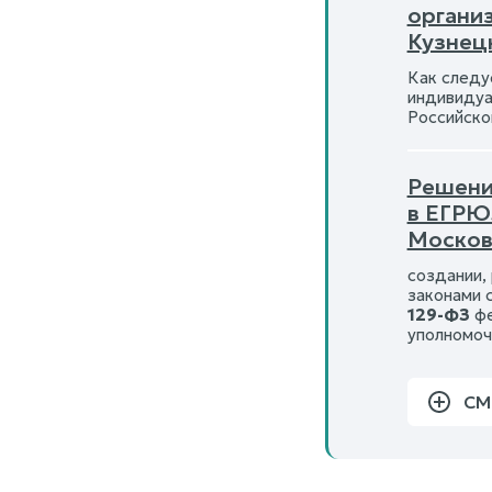
органи
Кузнец
Как следу
индивидуа
Российско
Решени
в ЕГР
Москов
создании,
законами 
129-ФЗ
фе
уполномоч
СМ