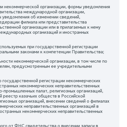
ии некоммерческой организации, формы уведомления
авительства международной организации,
 уведомления об изменении сведений,
едерации филиала или представительства
ственной организации или в прилагаемых к нему
международных организаций и иностранных
спользуемых при государственной регистрации
ральными законами к компетенции Правительства;
ности некоммерческой организации, в том числе по
целям, предусмотренным ее учредительными
 о государственной регистрации некоммерческих
остранных некоммерческих неправительственных
о-промышленных палат, религиозных организаций,
й реестр казачьих обществ в Российской
гиозных организаций, внесении сведений о филиалах
мерческих неправительственных организаций в
ностранных некоммерческих неправительственных
ого от ФНС свидетельства о внесении записи в