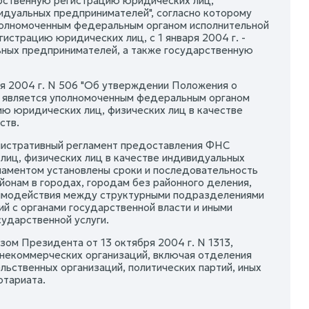
рственную регистрацию юридических лиц,
видуальных предпринимателей", согласно которому
полномоченным федеральным органом исполнительной
истрацию юридических лиц, с 1 января 2004 г. -
ьных предпринимателей, а также государственную
ря 2004 г. N 506 "Об утверждении Положения о
) является уполномоченным федеральным органом
ю юридических лиц, физических лиц в качестве
ств.
нистративный регламент предоставления ФНС
лиц, физических лиц в качестве индивидуальных
ламентом установлены сроки и последовательность
онам в городах, городам без районного деления,
аимодействия между структурными подразделениями
й с органами государственной власти и иными
ударственной услуги.
зом Президента от 13 октября 2004 г. N 1313,
 некоммерческих организаций, включая отделения
ьственных организаций, политических партий, иных
отариата.