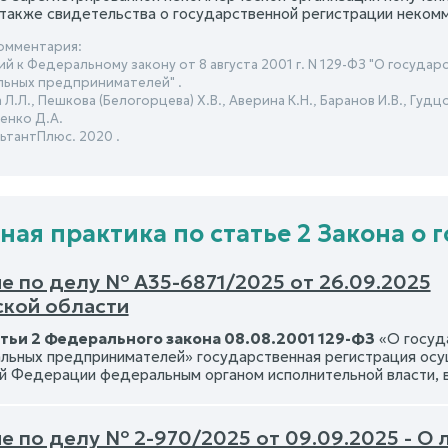
также свидетельства о государственной регистрации некомм
омментария:
й к Федеральному закону от 8 августа 2001 г. N 129-ФЗ "О госуда
ьных предпринимателей" .
Л.Л., Пешкова (Белогорцева) Х.В., Аверина К.Н., Баранов И.В., Гудцо
енко Д.А.
ьтантПлюс. 2020 .
ная практика по статье 2 Закона о
е по делу № А35-6871/2025 от 26.09.2025
ской области
тьи 2 Федерального закона 08.08.2001 129-ФЗ
«О госуд
льных предпринимателей» государственная регистрация ос
й Федерации федеральным органом исполнительной власти, в
е по делу № 2-970/2025 от 09.09.2025 - О