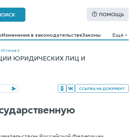
ПОМОЩЬ
ПОИСК
о
Изменения в законодательстве
Законы
Ещё
I
/
Статья 2
ЦИИ ЮРИДИЧЕСКИХ ЛИЦ И
2
ССЫЛКА НА ДОКУМЕНТ
осударственную
равительством Российской Федерации