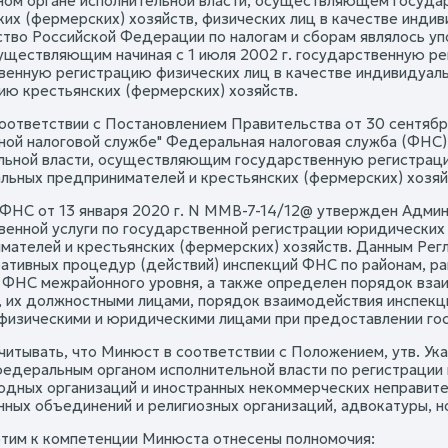
ом органе исполнительной власти, осуществляющем госуда
ких (фермерских) хозяйств, физических лиц в качестве инди
тво Российской Федерации по налогам и сборам являлось у
существляющим начиная с 1 июля 2002 г. государственную рег
венную регистрацию физических лиц в качестве индивидуал
ию крестьянских (фермерских) хозяйств.
соответствии с Постановлением Правительства от 30 сентяб
ой налоговой службе" Федеральная налоговая служба (ФНС
льной власти, осуществляющим государственную регистраци
льных предпринимателей и крестьянских (фермерских) хозяй
ФНС от 13 января 2020 г. N ММВ-7-14/12@ утвержден Адми
венной услуги по государственной регистрации юридических 
мателей и крестьянских (фермерских) хозяйств. Данным Рег
ативных процедур (действий) инспекций ФНС по районам, рай
 ФНС межрайонного уровня, а также определен порядок вз
, их должностными лицами, порядок взаимодействия инспекци
 физическими и юридическими лицами при предоставлении гос
читывать, что Минюст в соответствии с Положением, утв. Ука
федеральным органом исполнительной власти по регистрации
дных организаций и иностранных некоммерческих неправител
ных объединений и религиозных организаций, адвокатуры, н
 этим к компетенции Минюста отнесены полномочия: