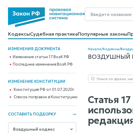
Кодексы
Судебная практика
Популярные законы
П
Калькуляторы
Справочные материалы
Образцы до
ИЗМЕНЕНИЯ ДОКУМЕНТА
Начало
/
Кодексы
/
Возду
ВОЗДУШНЫЙ КО
Изменения статьи 17 ВозК РФ
Последние изменения ВозК РФ
ИЗМЕНЕНИЕ КОНСТИТУЦИИ
Конституция РФ от 01.07.2020г
Статья 1
Cписок поправок в Конституцию
использо
СОСТАВИТЬ ПОДБОРКУ
редакция