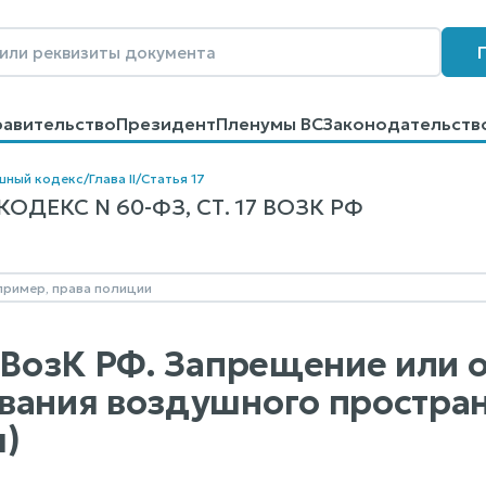
равительство
Президент
Пленумы ВС
Законодательств
говоров
Контакты
Помощь
Поиск
шный кодекс
/
Глава II
/
Статья 17
ДЕКС N 60-ФЗ, СТ. 17 ВОЗК РФ
7 ВозК РФ. Запрещение или 
вания воздушного простра
)