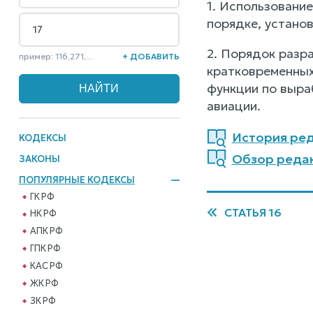
1. Использовани
порядке, устано
2. Порядок разра
пример: 116,271,...
+ ДОБАВИТЬ
кратковременных
функции по выра
авиации.
История ред
КОДЕКСЫ
Обзор реда
ЗАКОНЫ
ПОПУЛЯРНЫЕ КОДЕКСЫ
ГК РФ
СТАТЬЯ 16
НК РФ
АПК РФ
ГПК РФ
КАС РФ
ЖК РФ
ЗК РФ