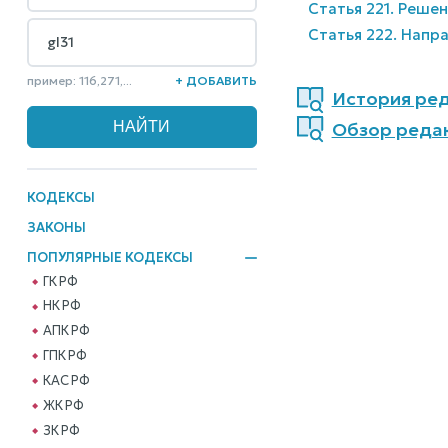
Статья 221. Реше
Статья 222. Напра
пример: 116,271,...
+ ДОБАВИТЬ
История ред
Обзор реда
КОДЕКСЫ
ЗАКОНЫ
ПОПУЛЯРНЫЕ КОДЕКСЫ
ГК РФ
НК РФ
АПК РФ
ГПК РФ
КАС РФ
ЖК РФ
ЗК РФ