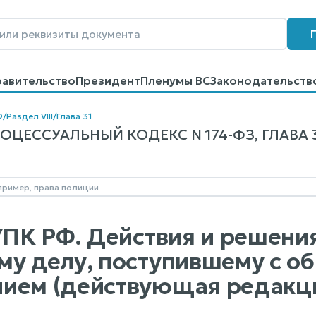
равительство
Президент
Пленумы ВС
Законодательств
говоров
Контакты
Помощь
Поиск
Ф
/
Раздел VIII
/
Глава 31
ЦЕССУАЛЬНЫЙ КОДЕКС N 174-ФЗ, ГЛАВА 3
 УПК РФ. Действия и решени
му делу, поступившему с о
ием (действующая редакц