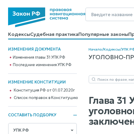
Кодексы
Судебная практика
Популярные законы
П
Калькуляторы
Справочные материалы
Образцы до
ИЗМЕНЕНИЯ ДОКУМЕНТА
Начало
/
Кодексы
/
УПК Р
УГОЛОВНО-ПРО
Изменения главы 31 УПК РФ
Последние изменения УПК РФ
ИЗМЕНЕНИЕ КОНСТИТУЦИИ
Конституция РФ от 01.07.2020г
Глава 31
Cписок поправок в Конституцию
уголовно
СОСТАВИТЬ ПОДБОРКУ
заключен